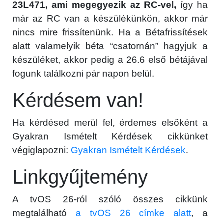
23L471, ami megegyezik az RC-vel,
így ha
már az RC van a készülékünkön, akkor már
nincs mire frissítenünk. Ha a Bétafrissítések
alatt valamelyik béta “csatornán” hagyjuk a
készüléket, akkor pedig a 26.6 első bétájával
fogunk találkozni pár napon belül.
Kérdésem van!
Ha kérdésed merül fel, érdemes elsőként a
Gyakran Ismételt Kérdések cikkünket
×
végiglapozni:
Gyakran Ismételt Kérdések
.
Linkgyűjtemény
A tvOS 26-ról szóló összes cikkünk
megtalálható
a tvOS 26 címke alatt
, a