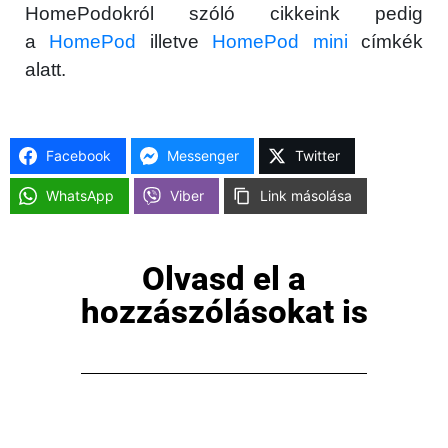
HomePodokról szóló cikkeink pedig
a
HomePod
illetve
HomePod mini
címkék
Főoldal
alatt.
Közösség
Facebook
Messenger
Twitter
GYIK
WhatsApp
Viber
Link másolása
Használt Apple
Apple szerviz
Olvasd el a
hozzászólásokat is