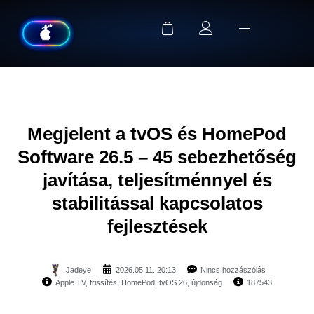
Megjelent a tvOS és HomePod
Software 26.5 – 45 sebezhetőség
javítása, teljesítménnyel és
stabilitással kapcsolatos
fejlesztések
Jadeye
2026.05.11. 20:13
Nincs hozzászólás
Apple TV
,
frissítés
,
HomePod
,
tvOS 26
,
újdonság
187543