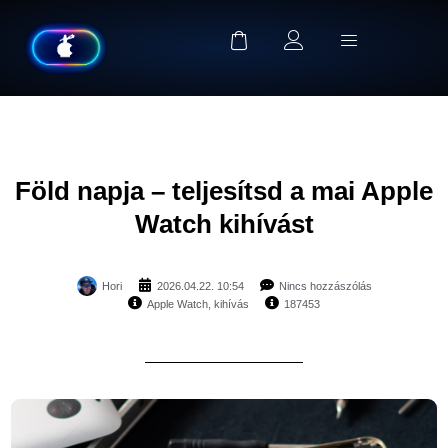
Föld napja – teljesítsd a mai Apple
Watch kihívást
Hori
2026.04.22. 10:54
Nincs hozzászólás
Apple Watch
,
kihívás
187453