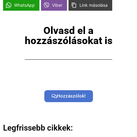
WhatsApp
Viber
Link másolása
Közösség
GYIK
Olvasd el a
Használt Apple
hozzászólásokat is
Apple szerviz
Hozzászólok!
Legfrissebb cikkek: