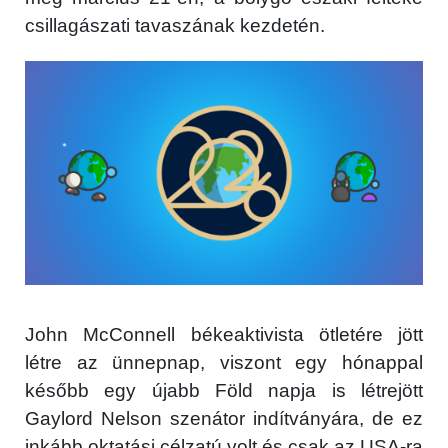
csillagászati tavaszának kezdetén.
John McConnell békeaktivista ötletére jött
létre az ünnepnap, viszont egy hónappal
később egy újabb Föld napja is létrejött
Gaylord Nelson szenátor indítványára, de ez
inkább oktatási célzatú volt és csak az USA-ra