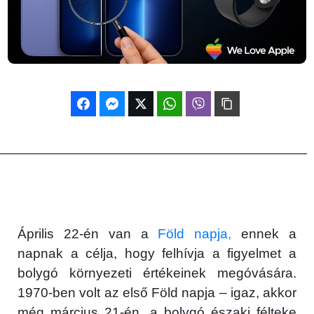
Április 22-én van a
Föld napja,
ennek a
napnak a célja, hogy felhívja a figyelmet a
bolygó környezeti értékeinek megóvására.
1970-ben volt az első Föld napja – igaz, akkor
még március 21-én, a bolygó északi félteke