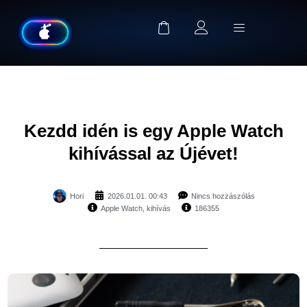
Kezdd idén is egy Apple Watch
kihívással az Újévet!
Hori
2026.01.01. 00:43
Nincs hozzászólás
Apple Watch
,
kihívás
186355