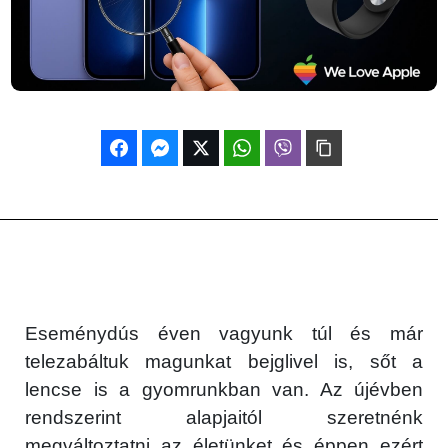
Eseménydús éven vagyunk túl és már
telezabáltuk magunkat bejglivel is, sőt a
lencse is a gyomrunkban van. Az újévben
rendszerint alapjaitól szeretnénk
megváltoztatni az életünket és éppen ezért