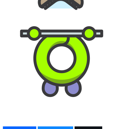
×
Főoldal
Közösség
GYIK
Használt Apple
Apple szerviz