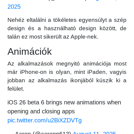
2025
Nehéz eltalálni a tökéletes egyensúlyt a szép
design és a használható design között, de
talán ez most sikerült az Apple-nek.
Animációk
×
Az alkalmazások megnyitó animációja most
már iPhone-on is olyan, mint iPaden, vagyis
jobban az alkalmazás ikonjából kúszik ki a
felület.
iOS 26 beta 6 brings new animations when
opening and closing apps
Főoldal
pic.twitter.com/u2BiXZDVTg
— Aaron (@aaronp613)
August 11, 2025