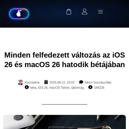
Minden felfedezett változás az iOS
26 és macOS 26 hatodik bétájában
Kosztalma
2025.08.12. 19:02
Nincs hozzászólás
béta
,
iOS 26
,
macOS Tahoe
,
újdonság
184228