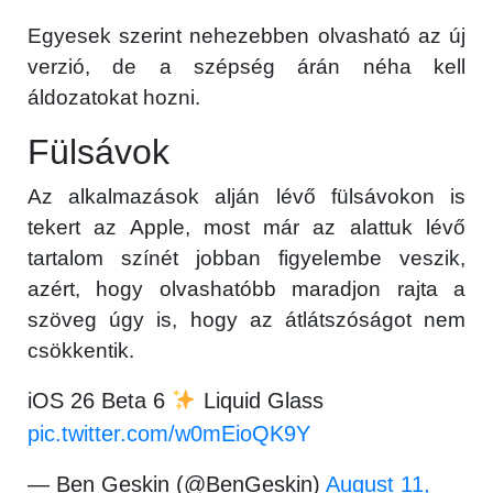
Egyesek szerint nehezebben olvasható az új
verzió, de a szépség árán néha kell
áldozatokat hozni.
Fülsávok
Az alkalmazások alján lévő fülsávokon is
tekert az Apple, most már az alattuk lévő
tartalom színét jobban figyelembe veszik,
azért, hogy olvashatóbb maradjon rajta a
szöveg úgy is, hogy az átlátszóságot nem
csökkentik.
iOS 26 Beta 6
Liquid Glass
pic.twitter.com/w0mEioQK9Y
— Ben Geskin (@BenGeskin)
August 11,