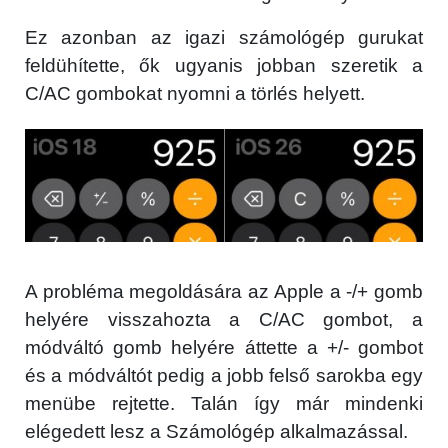
Ez azonban az igazi számológép gurukat
feldühítette, ők ugyanis jobban szeretik a
C/AC gombokat nyomni a törlés helyett.
A probléma megoldására az Apple a -/+ gomb
helyére visszahozta a C/AC gombot, a
módváltó gomb helyére áttette a +/- gombot
és a módváltót pedig a jobb felső sarokba egy
menübe rejtette. Talán így már mindenki
elégedett lesz a Számológép alkalmazással.