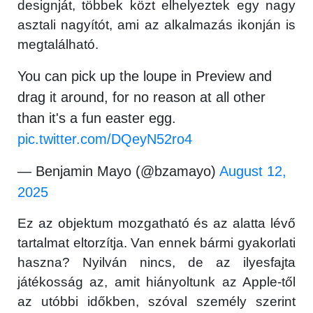
designját, többek közt elhelyeztek egy nagy
asztali nagyítót, ami az alkalmazás ikonján is
megtalálható.
You can pick up the loupe in Preview and
drag it around, for no reason at all other
than it's a fun easter egg.
pic.twitter.com/DQeyN52ro4
— Benjamin Mayo (@bzamayo)
August 12,
2025
Ez az objektum mozgatható és az alatta lévő
tartalmat eltorzítja. Van ennek bármi gyakorlati
haszna? Nyilván nincs, de az ilyesfajta
játékosság az, amit hiányoltunk az Apple-től
az utóbbi időkben, szóval személy szerint