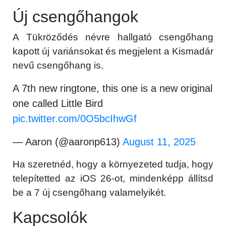
Új csengőhangok
A Tükröződés névre hallgató csengőhang
kapott új variánsokat és megjelent a Kismadár
nevű csengőhang is.
A 7th new ringtone, this one is a new original
one called Little Bird
pic.twitter.com/0O5bcIhwGf
— Aaron (@aaronp613)
August 11, 2025
Ha szeretnéd, hogy a környezeted tudja, hogy
telepítetted az iOS 26-ot, mindenképp állítsd
be a 7 új csengőhang valamelyikét.
Kapcsolók