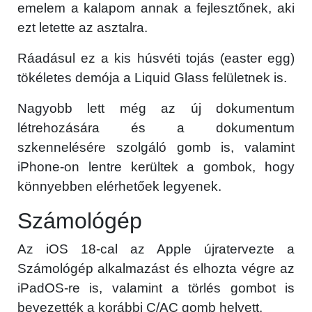
emelem a kalapom annak a fejlesztőnek, aki
ezt letette az asztalra.
Ráadásul ez a kis húsvéti tojás (easter egg)
tökéletes demója a Liquid Glass felületnek is.
Nagyobb lett még az új dokumentum
létrehozására és a dokumentum
szkennelésére szolgáló gomb is, valamint
iPhone-on lentre kerültek a gombok, hogy
könnyebben elérhetőek legyenek.
Számológép
Az iOS 18-cal az Apple újratervezte a
Számológép alkalmazást és elhozta végre az
iPadOS-re is, valamint a törlés gombot is
bevezették a korábbi C/AC gomb helyett.