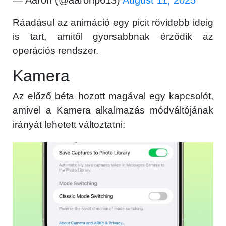
Közösség
Ráadásul az animáció egy picit rövidebb ideig
GYIK
is tart, amitől gyorsabbnak érződik az
Használt Apple
operációs rendszer.
Kamera
Apple szerviz
Az előző béta hozott magával egy kapcsolót,
amivel a Kamera alkalmazás módváltójának
irányát lehetett változtatni: