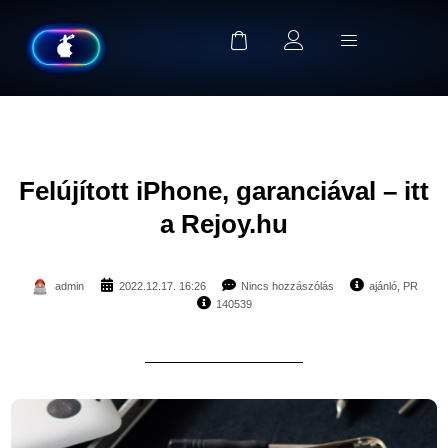
Felújított iPhone, garanciával – itt
a Rejoy.hu
admin
2022.12.17. 16:26
Nincs hozzászólás
ajánló
,
PR
140539