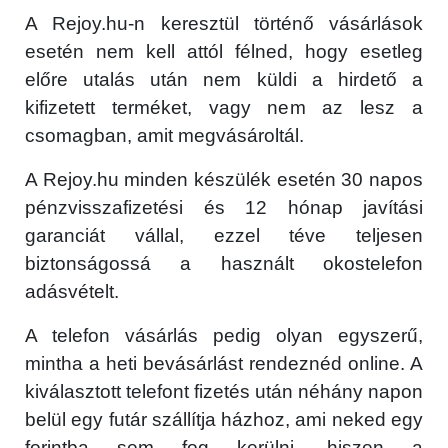
A Rejoy.hu-n keresztül történő vásárlások
esetén nem kell attól félned, hogy esetleg
előre utalás után nem küldi a hirdető a
kifizetett terméket, vagy nem az lesz a
csomagban, amit megvásároltál.
A Rejoy.hu minden készülék esetén 30 napos
pénzvisszafizetési és 12 hónap javítási
garanciát vállal, ezzel téve teljesen
biztonságossá a használt okostelefon
adásvételt.
A telefon vásárlás pedig olyan egyszerű,
mintha a heti bevásárlást rendeznéd online. A
kiválasztott telefont fizetés után néhány napon
belül egy futár szállítja házhoz, ami neked egy
forintba sem fog kerülni, hiszen a