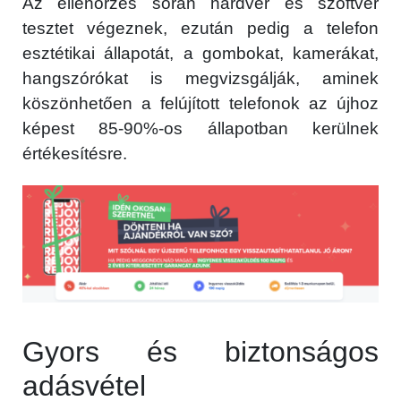
Az ellenőrzés során hardver és szoftver
tesztet végeznek, ezután pedig a telefon
esztétikai állapotát, a gombokat, kamerákat,
hangszórókat is megvizsgálják, aminek
köszönhetően a felújított telefonok az újhoz
képest 85-90%-os állapotban kerülnek
értékesítésre.
Gyors és biztonságos
adásvétel