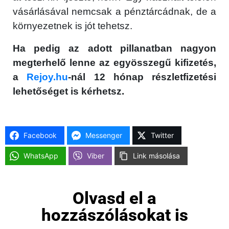
vásárlásával nemcsak a pénztárcádnak, de a
Használt Apple
környezetnek is jót tehetsz.
Apple szerviz
Ha pedig az adott pillanatban nagyon
megterhelő lenne az egyösszegű kifizetés,
a
Rejoy.hu
-nál 12 hónap részletfizetési
lehetőséget is kérhetsz.
Facebook
Messenger
Twitter
WhatsApp
Viber
Link másolása
Olvasd el a
hozzászólásokat is