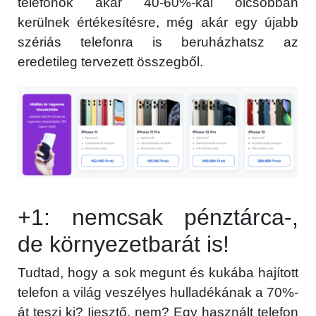
telefonok akár 40-60%-kal olcsóbban
kerülnek értékesítésre, még akár egy újabb
szériás telefonra is beruházhatsz az
eredetileg tervezett összegből.
×
+1: nemcsak pénztárca-,
de környezetbarát is!
Főoldal
Tudtad, hogy a sok megunt és kukába hajított
Közösség
telefon a világ veszélyes hulladékának a 70%-
GYIK
át teszi ki? Ijesztő, nem? Egy használt telefon