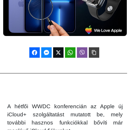
A hétfői WWDC konferencián az Apple új
iCloud+ szolgáltatást mutatott be, mely
további hasznos funkciókkal bővíti már