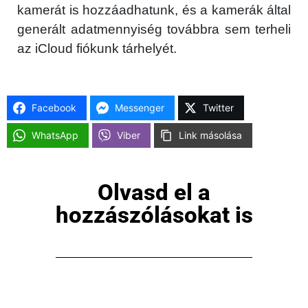
kamerát is hozzáadhatunk, és a kamerák által
generált adatmennyiség továbbra sem terheli
az iCloud fiókunk tárhelyét.
Facebook
Messenger
Twitter
WhatsApp
Viber
Link másolása
Olvasd el a
×
hozzászólásokat is