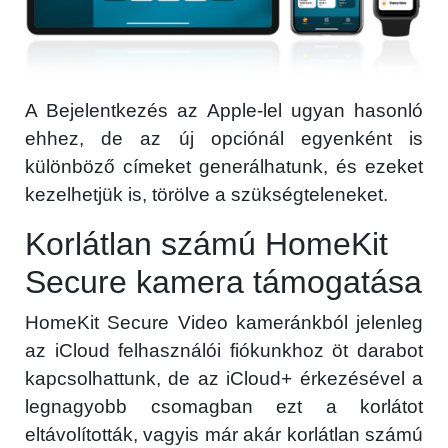
A Bejelentkezés az Apple-lel ugyan hasonló
ehhez, de az új opciónál egyenként is
különböző címeket generálhatunk, és ezeket
kezelhetjük is, törölve a szükségteleneket.
Korlátlan számú HomeKit
Secure kamera támogatása
HomeKit Secure Video kameránkból jelenleg
az iCloud felhasználói fiókunkhoz öt darabot
kapcsolhattunk, de az iCloud+ érkezésével a
legnagyobb csomagban ezt a korlátot
eltávolították, vagyis már akár korlátlan számú