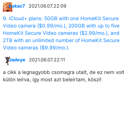
kukac7
2021.06.07. 22:09
Főoldal
9. iCloud+ plans: 50GB with one HomeKit Secure
Video camera ($0.99/mo.), 200GB with up to five
Közösség
HomeKit Secure Video cameras ($2.99/mo.), and
2TB with an unlimited number of HomeKit Secure
GYIK
Video cameras ($9.99/mo.).
Használt Apple
Jadeye
2021.06.07. 22:11
a cikk a legnagyobb csomagra utalt, de ez nem volt
Apple szerviz
külön leírva, így most azt beleírtam, köszi!