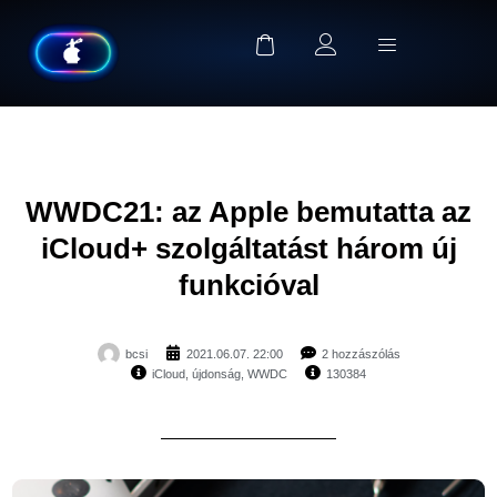
WWDC21: az Apple bemutatta az
iCloud+ szolgáltatást három új
funkcióval
bcsi
2021.06.07. 22:00
2 hozzászólás
iCloud
,
újdonság
,
WWDC
130384