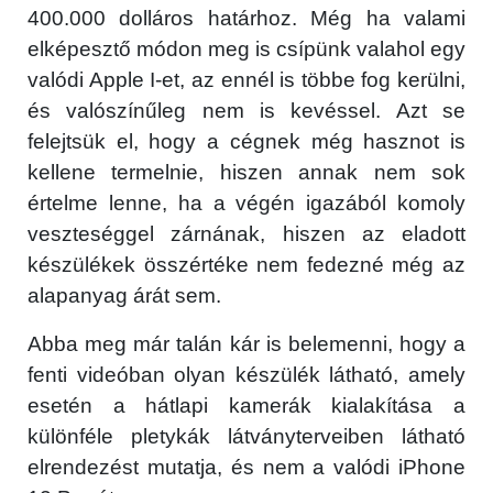
400.000 dolláros határhoz. Még ha valami
elképesztő módon meg is csípünk valahol egy
valódi Apple I-et, az ennél is többe fog kerülni,
és valószínűleg nem is kevéssel. Azt se
felejtsük el, hogy a cégnek még hasznot is
kellene termelnie, hiszen annak nem sok
×
értelme lenne, ha a végén igazából komoly
veszteséggel zárnának, hiszen az eladott
készülékek összértéke nem fedezné még az
alapanyag árát sem.
Abba meg már talán kár is belemenni, hogy a
fenti videóban olyan készülék látható, amely
esetén a hátlapi kamerák kialakítása a
Főoldal
különféle pletykák látványterveiben látható
elrendezést mutatja, és nem a valódi iPhone
Közösség