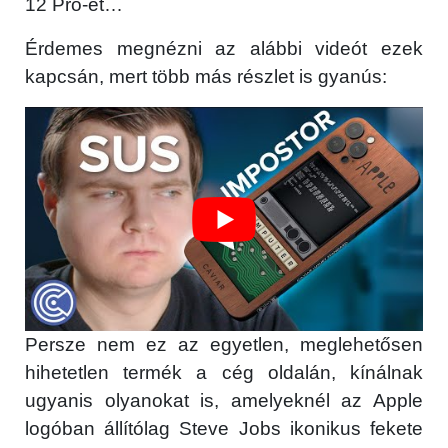
12 Pro-ét…
GYIK
Érdemes megnézni az alábbi videót ezek
kapcsán, mert több más részlet is gyanús:
Használt Apple
Apple szerviz
Persze nem ez az egyetlen, meglehetősen
hihetetlen termék a cég oldalán, kínálnak
ugyanis olyanokat is, amelyeknél az Apple
logóban állítólag Steve Jobs ikonikus fekete