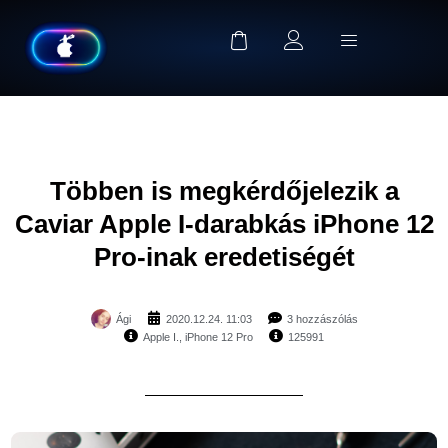
Többen is megkérdőjelezik a
Caviar Apple I-darabkás iPhone 12
Pro-inak eredetiségét
Ági
2020.12.24. 11:03
3 hozzászólás
Apple I.
,
iPhone 12 Pro
125991