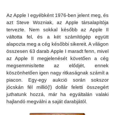
Az Apple I egyébként 1976-ben jelent meg, és
azt Steve Wozniak, az Apple társalapítója
tervezte. Nem sokkal később az Apple II
váltotta fel, és a két számítógép együtt
alapozta meg a cég későbbi sikereit. A világon
összesen 63 darab Apple I maradt fenn, mivel
az Apple II megjelenését követően a cég
megsemmisítette az elődjét, ennek
köszönhetően igen nagy ritkaságnak számít a
piacon. Egy-egy aukció során sokszor
jócskán fél millió(!) dollár feletti összegért
juthatunk hozzá, már ha egyáltalán valaki
hajlandó megválni a saját darabjától.