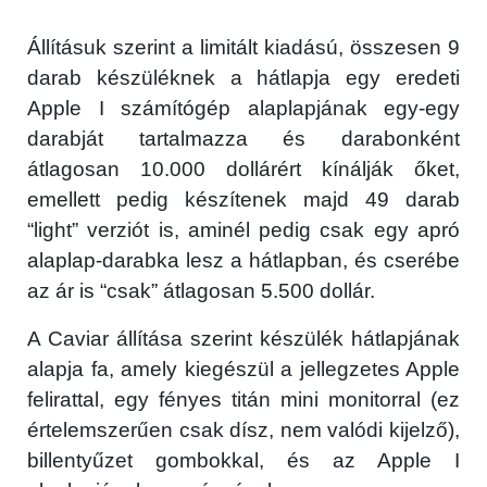
Állításuk szerint a limitált kiadású, összesen 9
darab készüléknek a hátlapja egy eredeti
Apple I számítógép alaplapjának egy-egy
darabját tartalmazza és darabonként
átlagosan 10.000 dollárért kínálják őket,
emellett pedig készítenek majd 49 darab
“light” verziót is, aminél pedig csak egy apró
alaplap-darabka lesz a hátlapban, és cserébe
az ár is “csak” átlagosan 5.500 dollár.
A Caviar állítása szerint készülék hátlapjának
alapja fa, amely kiegészül a jellegzetes Apple
felirattal, egy fényes titán mini monitorral (ez
értelemszerűen csak dísz, nem valódi kijelző),
billentyűzet gombokkal, és az Apple I