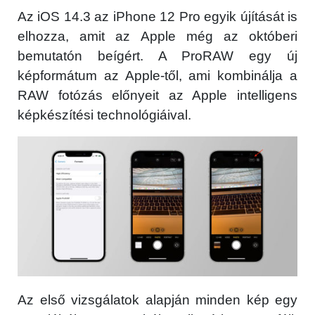
Közösség
Az iOS 14.3 az iPhone 12 Pro egyik újítását is
elhozza, amit az Apple még az októberi
GYIK
bemutatón beígért. A ProRAW egy új
képformátum az Apple-től, ami kombinálja a
Használt Apple
RAW fotózás előnyeit az Apple intelligens
képkészítési technológiáival.
Apple szerviz
Az első vizsgálatok alapján minden kép egy