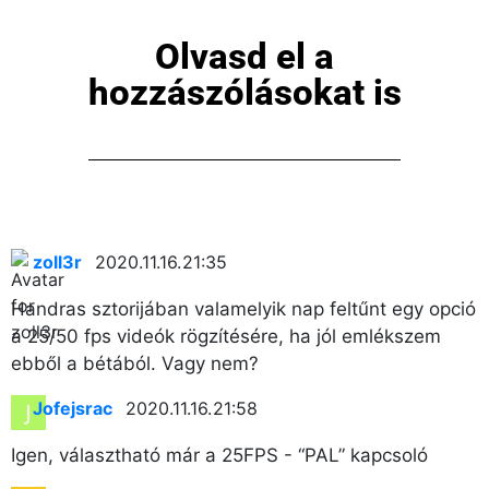
Olvasd el a
hozzászólásokat is
zoll3r
2020.11.16. 21:35
Handras sztorijában valamelyik nap feltűnt egy opció
a 25/50 fps videók rögzítésére, ha jól emlékszem
ebből a bétából. Vagy nem?
Jofejsrac
2020.11.16. 21:58
Igen, választható már a 25FPS - “PAL” kapcsoló