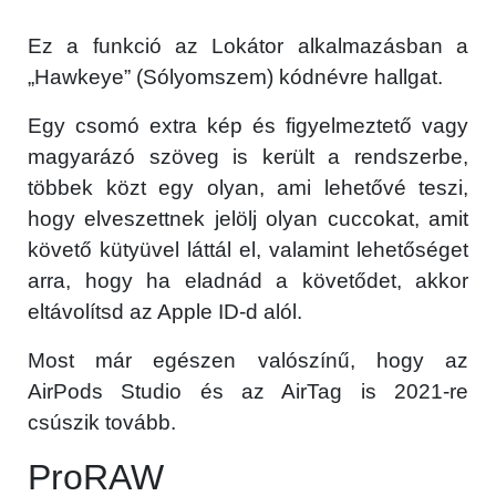
Ez a funkció az Lokátor alkalmazásban a
„Hawkeye” (Sólyomszem) kódnévre hallgat.
Egy csomó extra kép és figyelmeztető vagy
magyarázó szöveg is került a rendszerbe,
többek közt egy olyan, ami lehetővé teszi,
hogy elveszettnek jelölj olyan cuccokat, amit
×
követő kütyüvel láttál el, valamint lehetőséget
arra, hogy ha eladnád a követődet, akkor
eltávolítsd az Apple ID-d alól.
Most már egészen valószínű, hogy az
AirPods Studio és az AirTag is 2021-re
csúszik tovább.
Főoldal
ProRAW