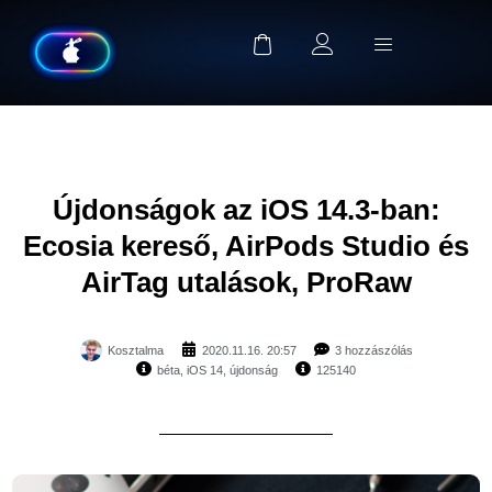
Újdonságok az iOS 14.3-ban:
Ecosia kereső, AirPods Studio és
AirTag utalások, ProRaw
Kosztalma
2020.11.16. 20:57
3 hozzászólás
béta
,
iOS 14
,
újdonság
125140