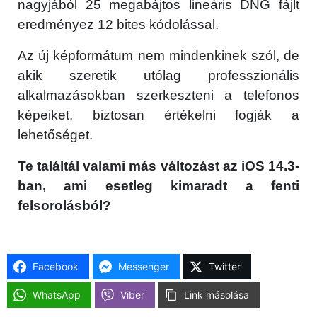
nagyjából 25 megabájtos lineáris DNG fájlt
eredményez 12 bites kódolással.
Az új képformátum nem mindenkinek szól, de
akik szeretik utólag professzionális
alkalmazásokban szerkeszteni a telefonos
képeiket, biztosan értékelni fogják a
lehetőséget.
Te találtál valami más változást az iOS 14.3-
ban, ami esetleg kimaradt a fenti
felsorolásból?
Facebook
Messenger
Twitter
WhatsApp
Viber
Link másolása