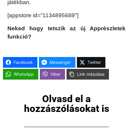
játékban.
Közösség
[appstore id=”1134895689″]
GYIK
Neked hogy tetszik az új Apprészletek
funkció?
Használt Apple
Apple szerviz
Facebook
Messenger
Twitter
WhatsApp
Viber
Link másolása
Olvasd el a
hozzászólásokat is