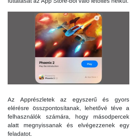
futtatását az ‌App Store-ból való‌ letöltés nélkül.
Az Apprészletek az egyszerű és gyors
elérésre összpontosítanak, lehetővé téve a
felhasználók számára, hogy másodpercek
alatt megnyissanak és elvégezzenek egy
feladatot.