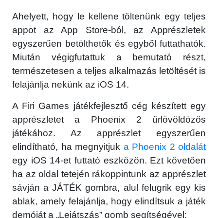
Ahelyett, hogy le kellene töltenünk egy teljes
appot az App Store-ból, az Apprészletek
egyszerűen betölthetők és egyből futtathatók.
Miután végigfutattuk a bemutató részt,
természetesen a teljes alkalmazás letöltését is
felajánlja nekünk az iOS 14.
A Firi Games játékfejlesztő cég készített egy
apprészletet a Phoenix 2 űrlövöldözős
játékához. Az apprészlet egyszerűen
elindítható, ha megnyitjuk
a Phoenix 2 oldalát
egy iOS 14-et futtató eszközön. Ezt követően
ha az oldal tetején rákoppintunk az apprészlet
sávján a JÁTÉK gombra, alul felugrik egy kis
ablak, amely felajánlja, hogy elindítsuk a játék
demóját a „Lejátszás” gomb segítségével: