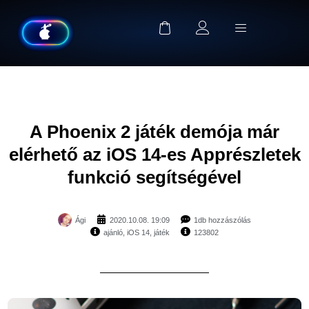
A Phoenix 2 játék demója már
elérhető az iOS 14-es Apprészletek
funkció segítségével
Ági
2020.10.08. 19:09
1db hozzászólás
ajánló
,
iOS 14
,
játék
123802