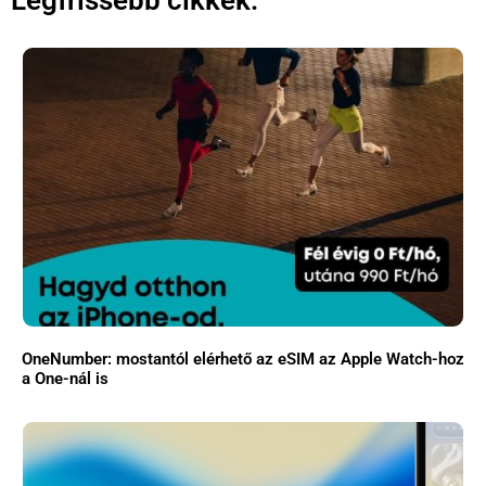
Legfrissebb cikkek:
OneNumber: mostantól elérhető az eSIM az Apple Watch-hoz
a One-nál is