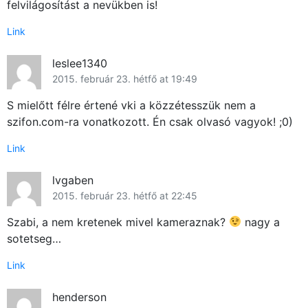
felvilágosítást a nevükben is!
Link
leslee1340
2015. február 23. hétfő at 19:49
S mielőtt félre értené vki a közzétesszük nem a
szifon.com-ra vonatkozott. Én csak olvasó vagyok! ;0)
×
Link
lvgaben
2015. február 23. hétfő at 22:45
Szabi, a nem kretenek mivel kameraznak?
nagy a
sotetseg…
Link
Főoldal
henderson