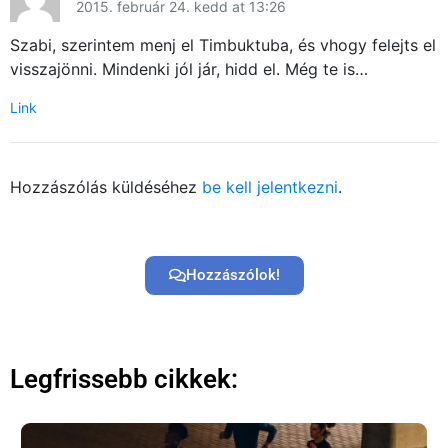
Közösség
2015. február 24. kedd at 13:26
Szabi, szerintem menj el Timbuktuba, és vhogy felejts el
GYIK
visszajönni. Mindenki jól jár, hidd el. Még te is…
Használt Apple
Link
Apple szerviz
Hozzászólás küldéséhez
be kell jelentkezni
.
Hozzászólok!
Legfrissebb cikkek: