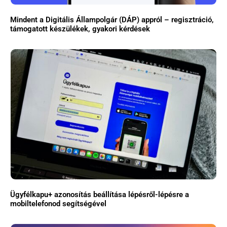
Mindent a Digitális Állampolgár (DÁP) appról – regisztráció,
támogatott készülékek, gyakori kérdések
Ügyfélkapu+ azonosítás beállítása lépésről-lépésre a
mobiltelefonod segítségével