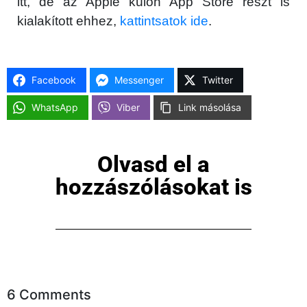
itt, de az Apple külön App Store részt is
kialakított ehhez,
kattintsatok ide
.
Facebook
Messenger
Twitter
WhatsApp
Viber
Link másolása
Olvasd el a
hozzászólásokat is
6 Comments