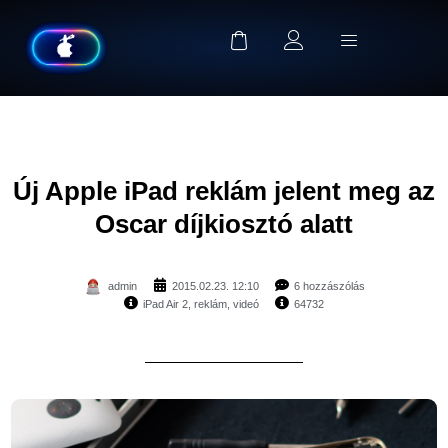
Új Apple iPad reklám jelent meg az
Oscar díjkiosztó alatt
admin
2015.02.23. 12:10
6 hozzászólás
iPad Air 2
,
reklám
,
videó
64732