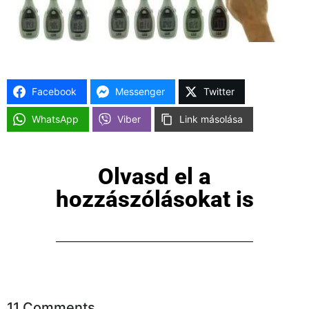
Facebook
Messenger
Twitter
WhatsApp
Viber
Link másolása
Olvasd el a
hozzászólásokat is
11 Comments