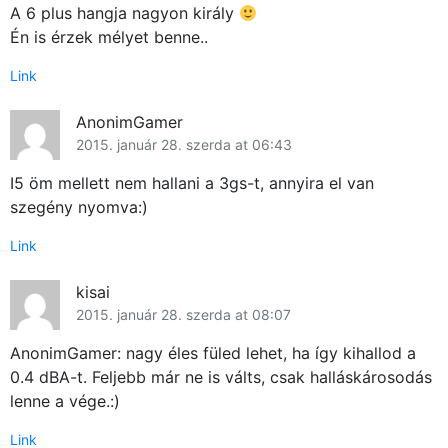
A 6 plus hangja nagyon király
Én is érzek mélyet benne..
Link
AnonimGamer
2015. január 28. szerda at 06:43
I5 öm mellett nem hallani a 3gs-t, annyira el van
szegény nyomva:)
Link
kisai
2015. január 28. szerda at 08:07
AnonimGamer: nagy éles füled lehet, ha így kihallod a
0.4 dBA-t. Feljebb már ne is válts, csak halláskárosodás
lenne a vége.:)
Link