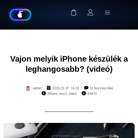
Vajon melyik iPhone készülék a
leghangosabb? (videó)
admin
2015.01.27. 16:32
11 hozzászólás
iPhone
,
teszt
,
videó
63874