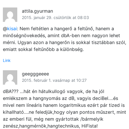
×
attila.gyurman
2015. január 29. csütörtök at 08:03
@
kisai
: Nem feltétlen a hangerő a feltűnő, hanem a
minőségnövekedés, amint dbA-ben nem nagyon lehet
mérni. Ugyan azon a hangerőn is sokkal tisztábban szól,
emiatt sokkal feltűnőbb a különbség.
Link
Főoldal
geegggeeee
Közösség
2015. február 1. vasárnap at 10:27
GYIK
dBA??? …hát én hátulkullogó vagyok, de ha jól
emlékszem a hangnyomás az dB, vagyis deciBel….és
Használt Apple
mivel nem líneáris hanem logaritmikus ezért pár tized is
kihallható….ne feledjük,hogy olyan pontos műszert, mint
Apple szerviz
az emberi fül, még nem gyártottak /bármelyik
zenész,hangmérnök,hangtechnikus, HiFista!