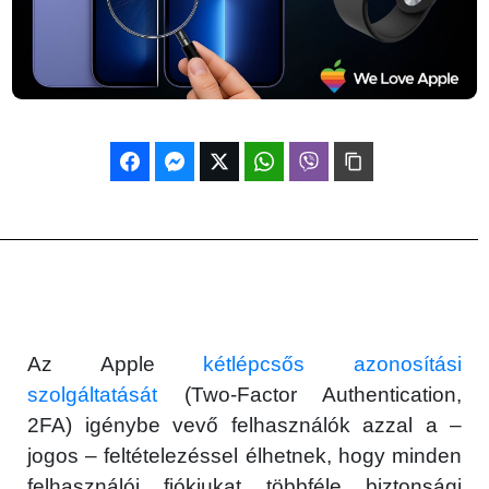
Az Apple
kétlépcsős azonosítási
szolgáltatását
(Two-Factor Authentication,
2FA) igénybe vevő felhasználók azzal a –
jogos – feltételezéssel élhetnek, hogy minden
felhasználói fiókjukat többféle biztonsági