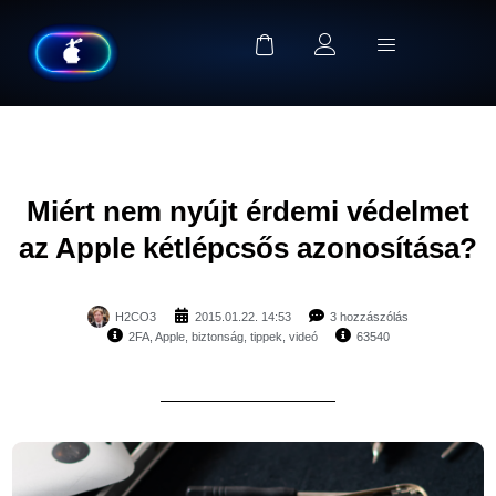
Miért nem nyújt érdemi védelmet
az Apple kétlépcsős azonosítása?
H2CO3
2015.01.22. 14:53
3 hozzászólás
2FA
,
Apple
,
biztonság
,
tippek
,
videó
63540