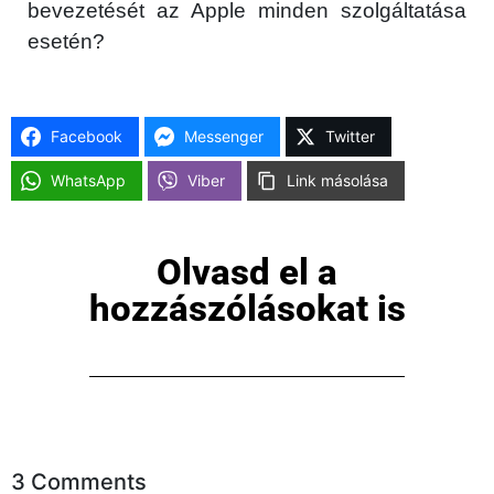
bevezetését az Apple minden szolgáltatása
Főoldal
esetén?
Közösség
Facebook
Messenger
Twitter
GYIK
WhatsApp
Viber
Link másolása
Használt Apple
Apple szerviz
Olvasd el a
hozzászólásokat is
3 Comments