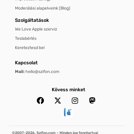
Moderálási alapelveink (Blog)
Szolgáltatások
We Love Apple szerviz
Teslabérlés
Kereteztesd be!
Kapcsolat
Mail:
hello@szifon.com
Kövess minket
©2007-2026, Szifon.com – Minden jog fenntartva!