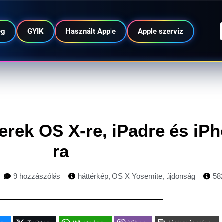
ég
GYIK
Használt Apple
Apple szerviz
erek OS X-re, iPadre és iP
ra
9 hozzászólás
háttérkép
,
OS X Yosemite
,
újdonság
58