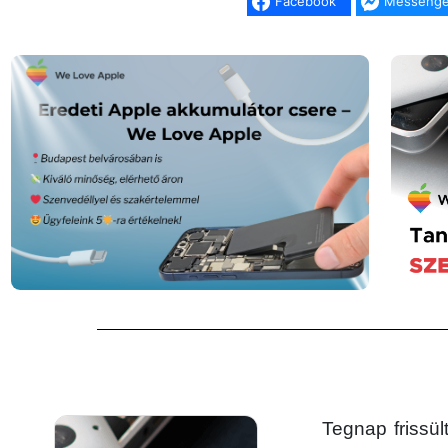
Facebook
Messenge
Tegnap frissü