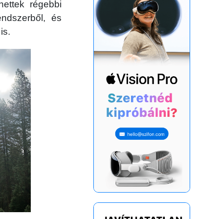
hettek régebbi
endszerből, és
is.