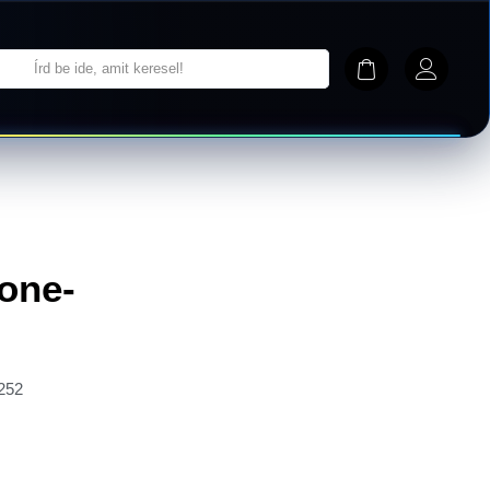
hone-
252