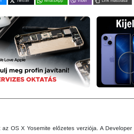
r
Twitter
WhatsApp
Viber
Link másolása
lt az OS X Yosemite előzetes verziója. A Developer