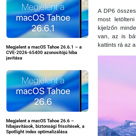
A DP6 összesen
most letölten
kijelzőn min
van, az is bát
kattints rá az
Megjelent a macOS Tahoe 26.6.1 – a
CVE-2026-65400 azonosítójú hiba
javítása
Megjelent a macOS Tahoe 26.6 –
hibajavítások, biztonsági frissítések, a
Spotlight index optimalizálása