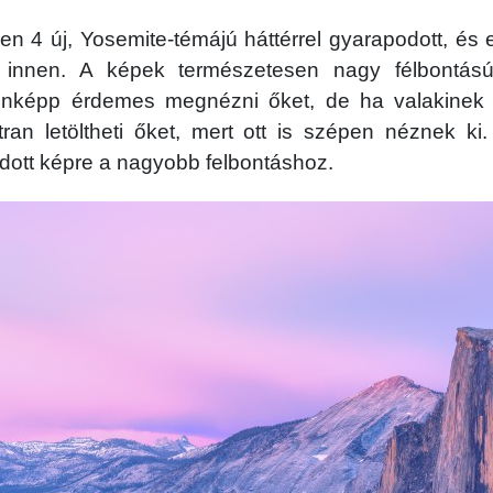
 4 új, Yosemite-témájú háttérrel gyarapodott, és 
i innen. A képek természetesen nagy félbontású
denképp érdemes megnézni őket, de ha valakinek 
ran letöltheti őket, mert ott is szépen néznek ki
 adott képre a nagyobb felbontáshoz.