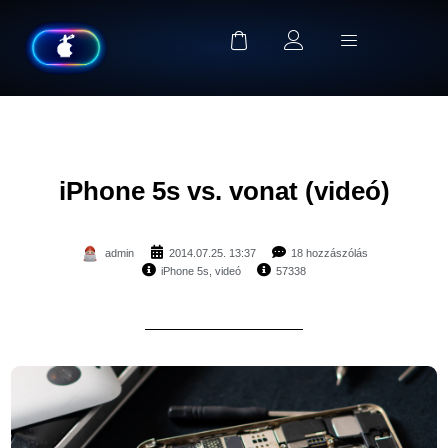
iPhone 5s vs. vonat (videó)
admin
2014.07.25. 13:37
18 hozzászólás
iPhone 5s
,
videó
57338