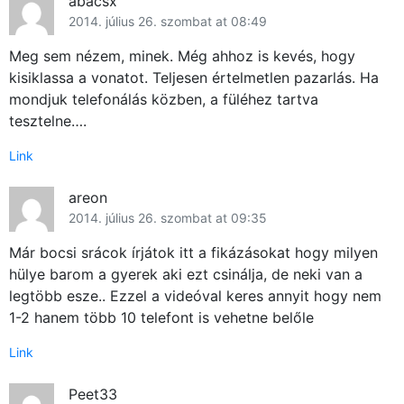
abacsx
2014. július 26. szombat at 08:49
Meg sem nézem, minek. Még ahhoz is kevés, hogy
kisiklassa a vonatot. Teljesen értelmetlen pazarlás. Ha
Főoldal
mondjuk telefonálás közben, a füléhez tartva
tesztelne….
Közösség
Link
GYIK
areon
Használt Apple
2014. július 26. szombat at 09:35
Már bocsi srácok írjátok itt a fikázásokat hogy milyen
Apple szerviz
hülye barom a gyerek aki ezt csinálja, de neki van a
legtöbb esze.. Ezzel a videóval keres annyit hogy nem
1-2 hanem több 10 telefont is vehetne belőle
Link
Peet33