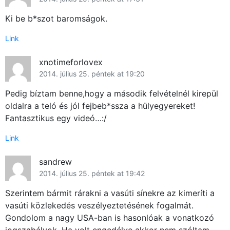
Ki be b*szot baromságok.
Link
xnotimeforlovex
2014. július 25. péntek at 19:20
Pedig bíztam benne,hogy a második felvételnél kirepül
oldalra a teló és jól fejbeb*ssza a hülyegyereket!
Fantasztikus egy videó…:/
Link
sandrew
2014. július 25. péntek at 19:42
Szerintem bármit rárakni a vasúti sínekre az kimeríti a
vasúti közlekedés veszélyeztetésének fogalmát.
Gondolom a nagy USA-ban is hasonlóak a vonatkozó
jogszabályok. Ha volt engedélye akkor nem szóltam.