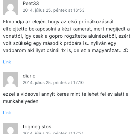
Peet33
2014. július 25. péntek at 16:53
Elmondja az elején, hogy az első próbálkozásnál
elfelejtette bekapcsolni a kézi kamerát, mert megijedt a
vonattól, így csak a gopro rögzítette alulnézetből, ezért
volt szükség egy második próbára is…nyilván egy
vadbarom aki ilyet csinál 1x is, de ez a magyarázat….:D
Link
diario
2014. július 25. péntek at 17:10
ezzel a videoval annyit keres mint te lehet fel ev alatt a
munkahelyeden
Link
trigmegistos
2014. július 25. péntek at 17:31