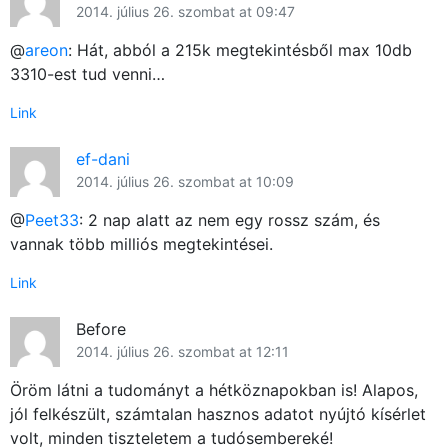
2014. július 26. szombat at 09:47
@
areon
: Hát, abból a 215k megtekintésből max 10db
3310-est tud venni…
Link
ef-dani
2014. július 26. szombat at 10:09
@
Peet33
: 2 nap alatt az nem egy rossz szám, és
vannak több milliós megtekintései.
Link
Before
2014. július 26. szombat at 12:11
Öröm látni a tudományt a hétköznapokban is! Alapos,
jól felkészült, számtalan hasznos adatot nyújtó kísérlet
volt, minden tiszteletem a tudósembereké!