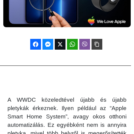
A WWDC közeledtével újabb és újabb
pletykák érkeznek. Ilyen például az “Apple
Smart Home System”, avagy okos otthoni
automatizálás. Ez egyébként nem is annyira
pletyka, mivel több helyről is megerősítették