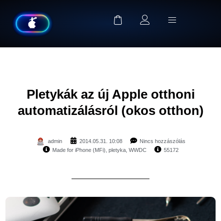
Pletykák az új Apple otthoni
automatizálásról (okos otthon)
admin
2014.05.31. 10:08
Nincs hozzászólás
Made for iPhone (MFi)
,
pletyka
,
WWDC
55172