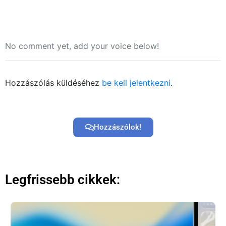
No comment yet, add your voice below!
Hozzászólás küldéséhez
be kell jelentkezni
.
Főoldal
Közösség
Hozzászólok!
GYIK
Használt Apple
Legfrissebb cikkek:
Apple szerviz