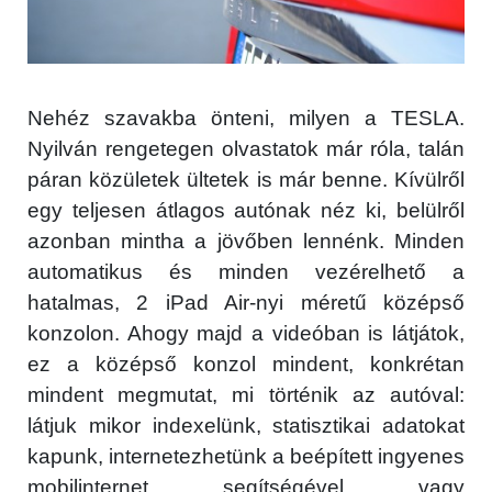
Nehéz szavakba önteni, milyen a TESLA.
Nyilván rengetegen olvastatok már róla, talán
páran közületek ültetek is már benne. Kívülről
egy teljesen átlagos autónak néz ki, belülről
azonban mintha a jövőben lennénk. Minden
automatikus és minden vezérelhető a
hatalmas, 2 iPad Air-nyi méretű középső
konzolon. Ahogy majd a videóban is látjátok,
ez a középső konzol mindent, konkrétan
mindent megmutat, mi történik az autóval:
látjuk mikor indexelünk, statisztikai adatokat
kapunk, internetezhetünk a beépített ingyenes
mobilinternet segítségével vagy