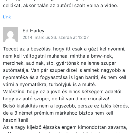
cellákat, akkor talán az autóról szólt volna a video.
Link
Ed Harley
2014. március 26. szerda at 12:07
Teccet az a beszólás, hogy itt csak a gázt kel nyomni,
nem kell váltogatni muhahaa, mintha a bmw-nek,
mercinek, audinak, stb. gyártónak ne lenne szupar
autómatája. Van pár szuper dízel is aminek nagyobb a
nyomatéka és a fogyasztása is igen baráti, és nem kell
várni a nyomatékra, turbólyjuk is a multé.
Valószínű, hogy ez a jövő és nincs kétségem adaelől,
hogy az autó szuper, de túl van dimenzionálva!
Belső kialakítás nem a legszebb, persze ez ízlés kérdés,
de a 3 német prémium márkához biztos nem kell
hasonlítani!
Az a nagy kijelző éjszaka engem kimondottan zavarna,