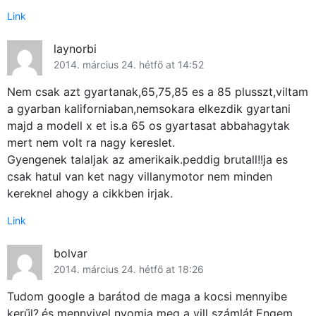
Link
laynorbi
2014. március 24. hétfő at 14:52
Nem csak azt gyartanak,65,75,85 es a 85 plusszt,viltam
a gyarban kaliforniaban,nemsokara elkezdik gyartani
majd a modell x et is.a 65 os gyartasat abbahagytak
mert nem volt ra nagy kereslet.
Gyengenek talaljak az amerikaik.peddig brutall!!ja es
csak hatul van ket nagy villanymotor nem minden
kereknel ahogy a cikkben irjak.
Link
bolvar
2014. március 24. hétfő at 18:26
Tudom google a barátod de maga a kocsi mennyibe
kerűl?.és mennyivel nyomja meg a vill számlát.Engem