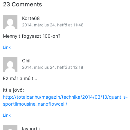
23 Comments
Közösség
Korte68
GYIK
2014. március 24. hétfő at 11:48
Mennyit fogyaszt 100-on?
Használt Apple
Link
Apple szerviz
Chili
2014. március 24. hétfő at 12:18
Ez már a múlt…
Itt a jövő:
http://totalcar.hu/magazin/technika/2014/03/13/quant_s-
sportlimousine_nanoflowcell/
Link
laynorbi