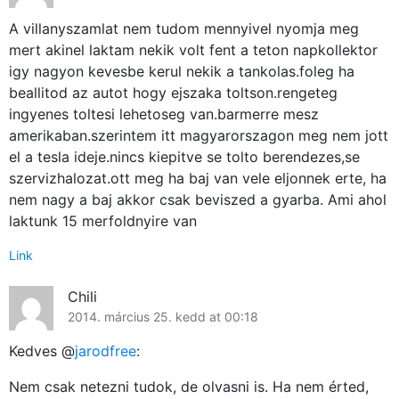
A villanyszamlat nem tudom mennyivel nyomja meg
mert akinel laktam nekik volt fent a teton napkollektor
igy nagyon kevesbe kerul nekik a tankolas.foleg ha
beallitod az autot hogy ejszaka toltson.rengeteg
ingyenes toltesi lehetoseg van.barmerre mesz
amerikaban.szerintem itt magyarorszagon meg nem jott
el a tesla ideje.nincs kiepitve se tolto berendezes,se
szervizhalozat.ott meg ha baj van vele eljonnek erte, ha
nem nagy a baj akkor csak beviszed a gyarba. Ami ahol
laktunk 15 merfoldnyire van
Link
Chili
2014. március 25. kedd at 00:18
Kedves @
jarodfree
:
Nem csak netezni tudok, de olvasni is. Ha nem érted,