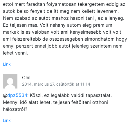
ettol mert faradtan folyamatosan tekergettem eddig az
autok belso fenyeit de itt meg nem kellett levennem.
Nem szabad az autot mashoz hasonlitani , ez a lenyeg.
Ez teljesen mas. Volt nehany autom eleg premium
markak is es valoban volt ami kenyelmesebb volt volt
ami felszereltebb de osszessegeben elmondhatom hogy
ennyi penzert ennel jobb autot jelenleg szerintem nem
lehet venni.
Link
Chili
2014. március 27. csütörtök at 11:14
@
dpz5534
: Köszi, ez legalább valódi tapasztalat.
Mennyi idő alatt lehet, teljesen feltölteni otthoni
hálózatról?
Link