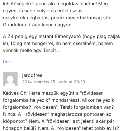
lehetőségeket generáló megoldás lehetne! Még
egyenletesebb súly – és erőeloszlás,
összkerékmeghajtás, precíz menetbiztonság stb.
Gondolom drága lenne nagyon!
A Z4 pedig egy Instant Élményautó (hogy plagizáljak
is), főleg hat hengerrel, én nem cserélném, hanem
vennék mellé egy Teslát…
Link
jarodfree
2014. március 25. kedd at 09:29
Kedves Chili értelmezzük együtt a "rövidesen
forgalomba helyezik" mondatrészt. Mikor helyezik
forgalomba? "rövidesen". Tehát forgalomban van?
Nincs. A " rövidesen" meghatározza pontosan az
időpontot? Nem. A "rövidesen" azt jelenti akár pár
hónapon belül? Nem. A "rövidesen" lehet több év is?