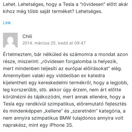
Lehet. Lehetséges, hogy a Tesla a "rövidesen" előtt akár
kihoz még több saját terméket? Lehetséges.
Link
Chili
2014. március 25. kedd at 09:47
Értelmeztem, bár nélküled és számomra a mondat azon
része, miszerint: „rövidesen forgalomba is helyezik,
mert mindenben teljesíti az európai előírásokat” elég.
Amennyiben valaki egy viddeóban ex katedra
kijelentheti egy kereskedelmi termékről, hogy a legjobb,
leg korszerűbb, stb. akkor úgy érzem, nem árt előtte
körülnézni és tájékozódni, mert annak ellenére, hogy a
Tesla egy rendkívül szimpatikus, előremutató fejlesztés
és mindenképpen „kellene” és „szeretném” kategória, a
nem annyira szimpatikus BMW tulajdonos annyira volt
naprakész, mint egy iPhone 3S.