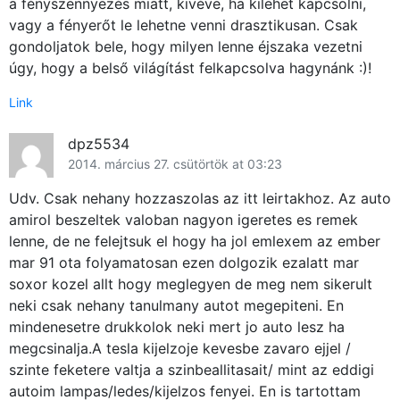
a fényszennyezés miatt, kivéve, ha kilehet kapcsolni,
vagy a fényerőt le lehetne venni drasztikusan. Csak
gondoljatok bele, hogy milyen lenne éjszaka vezetni
úgy, hogy a belső világítást felkapcsolva hagynánk :)!
Link
dpz5534
2014. március 27. csütörtök at 03:23
Udv. Csak nehany hozzaszolas az itt leirtakhoz. Az auto
amirol beszeltek valoban nagyon igeretes es remek
lenne, de ne felejtsuk el hogy ha jol emlexem az ember
mar 91 ota folyamatosan ezen dolgozik ezalatt mar
soxor kozel allt hogy meglegyen de meg nem sikerult
neki csak nehany tanulmany autot megepiteni. En
mindenesetre drukkolok neki mert jo auto lesz ha
megcsinalja.A tesla kijelzoje kevesbe zavaro ejjel /
szinte feketere valtja a szinbeallitasait/ mint az eddigi
autoim lampas/ledes/kijelzos fenyei. En is tartottam