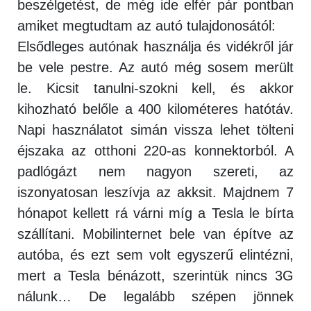
beszélgetést, de még ide elfér pár pontban
amiket megtudtam az autó tulajdonosától:
Elsődleges autónak használja és vidékről jár
be vele pestre. Az autó még sosem merült
le. Kicsit tanulni-szokni kell, és akkor
kihozható belőle a 400 kilométeres hatótáv.
Napi használatot simán vissza lehet tölteni
éjszaka az otthoni 220-as konnektorból. A
padlógázt nem nagyon szereti, az
iszonyatosan leszívja az akksit. Majdnem 7
hónapot kellett rá várni míg a Tesla le bírta
szállítani. Mobilinternet bele van építve az
autóba, és ezt sem volt egyszerű elintézni,
mert a Tesla bénázott, szerintük nincs 3G
nálunk… De legalább szépen jönnek