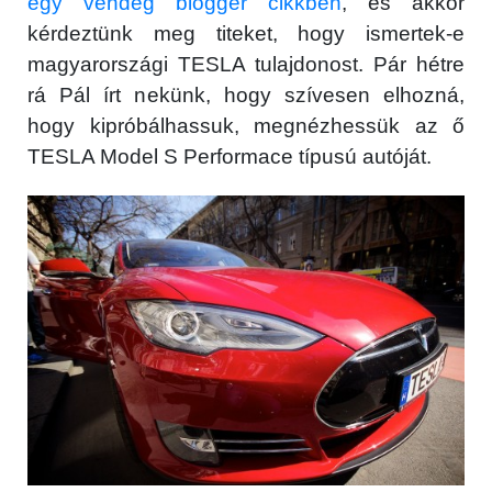
egy vendég blogger cikkben
, és akkor
kérdeztünk meg titeket, hogy ismertek-e
magyarországi TESLA tulajdonost. Pár hétre
rá Pál írt nekünk, hogy szívesen elhozná,
hogy kipróbálhassuk, megnézhessük az ő
TESLA Model S Performace típusú autóját.