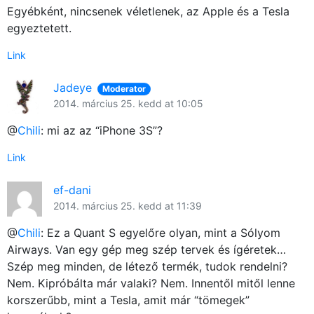
Egyébként, nincsenek véletlenek, az Apple és a Tesla
egyeztetett.
Link
Jadeye
Moderator
2014. március 25. kedd at 10:05
@
Chili
: mi az az “iPhone 3S”?
Link
ef-dani
2014. március 25. kedd at 11:39
@
Chili
: Ez a Quant S egyelőre olyan, mint a Sólyom
Airways. Van egy gép meg szép tervek és ígéretek…
Szép meg minden, de létező termék, tudok rendelni?
Nem. Kipróbálta már valaki? Nem. Innentől mitől lenne
korszerűbb, mint a Tesla, amit már “tömegek”