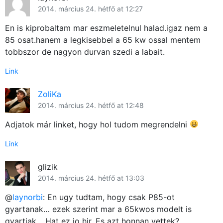
2014. március 24. hétfő at 12:27
En is kiprobaltam mar eszmeletelnul halad.igaz nem a
85 osat.hanem a legkisebbel a 65 kw ossal mentem
tobbszor de nagyon durvan szedi a labait.
Link
ZoliKa
2014. március 24. hétfő at 12:48
Adjatok már linket, hogy hol tudom megrendelni
Link
glizik
2014. március 24. hétfő at 13:03
@
laynorbi
: En ugy tudtam, hogy csak P85-ot
gyartanak… ezek szerint mar a 65kwos modelt is
gyartjak… Hat ez jo hir. Es azt honnan vettek?