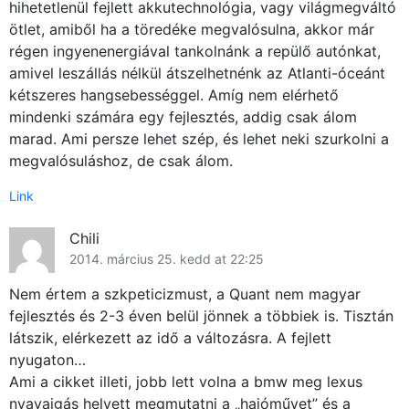
hihetetlenül fejlett akkutechnológia, vagy világmegváltó
ötlet, amiből ha a töredéke megvalósulna, akkor már
régen ingyenenergiával tankolnánk a repülő autónkat,
amivel leszállás nélkül átszelhetnénk az Atlanti-óceánt
kétszeres hangsebességgel. Amíg nem elérhető
mindenki számára egy fejlesztés, addig csak álom
marad. Ami persze lehet szép, és lehet neki szurkolni a
megvalósuláshoz, de csak álom.
Link
Chili
2014. március 25. kedd at 22:25
Nem értem a szkpeticizmust, a Quant nem magyar
fejlesztés és 2-3 éven belül jönnek a többiek is. Tisztán
látszik, elérkezett az idő a változásra. A fejlett
nyugaton…
Ami a cikket illeti, jobb lett volna a bmw meg lexus
nyavajgás helyett megmutatni a „hajóművet” és a