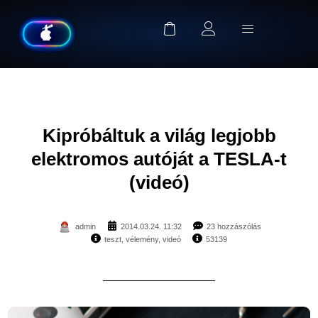
Kipróbáltuk a világ legjobb
elektromos autóját a TESLA-t
(videó)
admin
2014.03.24. 11:32
23 hozzászólás
teszt
,
vélemény
,
videó
53139