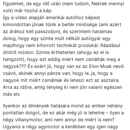
figyelmet, de egy idő után (nem tudom, Nektek mennyi
volt) már tisztul a kép.
Így a video alapján amerikai autóhoz képest
kimondottan jónak tűnik a beltér minősége (ami azért
az árához kell passzoljon), és szerintem hatalmas
dolog, hogy egy szinte múlt nélküli autógyár egy
majdhogy nem kiforrott technikát produkál. Ráadásul
úttörő módon. Szinte érthetetlen (ahogy ez el is
hangzott), hogy ezt eddig miért nem csinálták meg a
nagyok??? És ezért jó, hogy van ez az Elon Musk nevű
csávó, akinek annyi pénze van, hogy le..ja, hogy a
nagyok mit miért csinálnak és leteszi ezt az asztalra.
Arra az időre, amíg tényleg ki nem jön valami egészen
más elv.
Ilyenkor az élmények hatására mond az ember néhány
pontatlan dolgot, de ez akár még jó is lehetne – ilyen a
négy villanymotor, ami nem annyi de miért is nem?
Ugyanis a négy agymotor a kerékben egy igen nagy