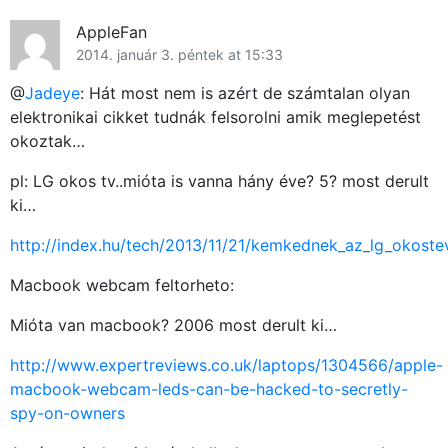
AppleFan
2014. január 3. péntek at 15:33
@
Jadeye
: Hát most nem is azért de számtalan olyan
elektronikai cikket tudnák felsorolni amik meglepetést
okoztak…
pl: LG okos tv..mióta is vanna hány éve? 5? most derult
ki…
http://index.hu/tech/2013/11/21/kemkednek_az_lg_okoste
Macbook webcam feltorheto:
Mióta van macbook? 2006 most derult ki…
http://www.expertreviews.co.uk/laptops/1304566/apple-
macbook-webcam-leds-can-be-hacked-to-secretly-
spy-on-owners