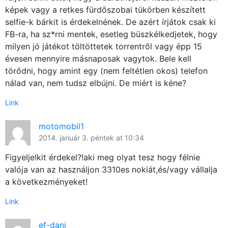
képek vagy a retkes fürdőszobai tükörben készített
selfie-k bárkit is érdekelnének. De azért írjátok csak ki
FB-ra, ha sz*rni mentek, esetleg büszkélkedjetek, hogy
milyen jó játékot töltöttetek torrentről vagy épp 15
évesen mennyire másnaposak vagytok. Bele kell
törődni, hogy amint egy (nem feltétlen okos) telefon
nálad van, nem tudsz elbújni. De miért is kéne?
Link
motomobil1
2014. január 3. péntek at 10:34
Figyelje!kit érdekel?!aki meg olyat tesz hogy félnie
valója van az használjon 3310es nokiát,és/vagy vállalja
a következményeket!
Link
ef-dani