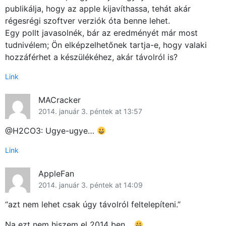
publikálja, hogy az apple kijavíthassa, tehát akár
régesrégi szoftver verziók óta benne lehet.
Egy pollt javasolnék, bár az eredményét már most
tudnivélem; Ön elképzelhetőnek tartja-e, hogy valaki
hozzáférhet a készülékéhez, akár távolról is?
Link
MACracker
2014. január 3. péntek at 13:57
@H2CO3: Ugye-ugye…
Link
AppleFan
2014. január 3. péntek at 14:09
“azt nem lehet csak úgy távolról feltelepíteni.”
Na ezt nem hiszem el 2014 ben…