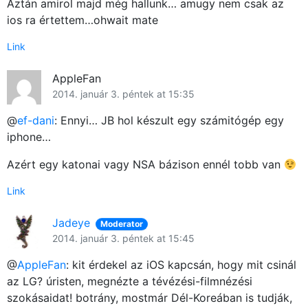
Aztán amirol majd még hallunk… amugy nem csak az
ios ra értettem…ohwait mate
Link
AppleFan
2014. január 3. péntek at 15:35
@
ef-dani
: Ennyi… JB hol készult egy számitógép egy
iphone…
Azért egy katonai vagy NSA bázison ennél tobb van
Link
Jadeye
Moderator
2014. január 3. péntek at 15:45
@
AppleFan
: kit érdekel az iOS kapcsán, hogy mit csinál
az LG? úristen, megnézte a tévézési-filmnézési
szokásaidat! botrány, mostmár Dél-Koreában is tudják,