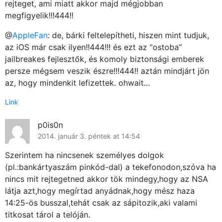
rejteget, ami miatt akkor majd mégjobban
megfigyelik!!!444!!
@
AppleFan
: de, bárki feltelepítheti, hiszen mint tudjuk,
az iOS már csak ilyen!!444!!! és ezt az “ostoba”
jailbreakes fejlesztők, és komoly biztonsági emberek
persze mégsem veszik észre!!!444!! aztán mindjárt jön
az, hogy mindenkit lefizettek. ohwait…
Link
p0is0n
2014. január 3. péntek at 14:54
Szerintem ha nincsenek személyes dolgok
(pl.:bankártyaszám pinkód-dal) a tekefonodon,szóva ha
nincs mit rejtegetned akkor tök mindegy,hogy az NSA
látja azt,hogy megírtad anyádnak,hogy mész haza
14:25-ös busszal,tehát csak az sápitozik,aki valami
titkosat tárol a telóján.