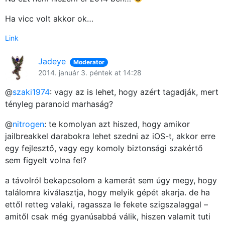
Ha vicc volt akkor ok…
Link
Jadeye
Moderator
2014. január 3. péntek at 14:28
@
szaki1974
: vagy az is lehet, hogy azért tagadják, mert
tényleg paranoid marhaság?
@
nitrogen
: te komolyan azt hiszed, hogy amikor
jailbreakkel darabokra lehet szedni az iOS-t, akkor erre
egy fejlesztő, vagy egy komoly biztonsági szakértő
sem figyelt volna fel?
a távolról bekapcsolom a kamerát sem úgy megy, hogy
találomra kiválasztja, hogy melyik gépét akarja. de ha
ettől retteg valaki, ragassza le fekete szigszalaggal –
amitől csak még gyanúsabbá válik, hiszen valamit tuti