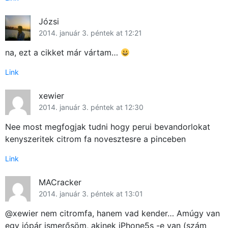
Józsi
2014. január 3. péntek at 12:21
na, ezt a cikket már vártam…
Link
xewier
2014. január 3. péntek at 12:30
Nee most megfogjak tudni hogy perui bevandorlokat
kenyszeritek citrom fa novesztesre a pinceben
Link
MACracker
2014. január 3. péntek at 13:01
@xewier nem citromfa, hanem vad kender… Amúgy van
egy jópár ismerősöm, akinek iPhone5s -e van (szám