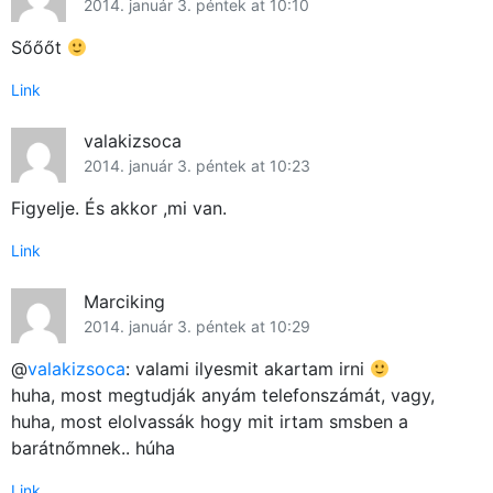
2014. január 3. péntek at 10:10
Sőőőt
Link
valakizsoca
2014. január 3. péntek at 10:23
Figyelje. És akkor ,mi van.
Link
Marciking
2014. január 3. péntek at 10:29
@
valakizsoca
: valami ilyesmit akartam irni
huha, most megtudják anyám telefonszámát, vagy,
Főoldal
huha, most elolvassák hogy mit irtam smsben a
barátnőmnek.. húha
Közösség
Link