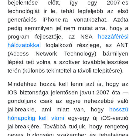
bejelentése előtt, így egy 2007-es
technológiát ír le, tehát legfeljebb az első
generációs iPhone-ra vonatkozhat. Azóta
pedig semmilyen jel nem mutat arra, hogy a
program fejlesztője, az NSA
hozzáférési
hálózatokkal
foglalkozó részlege, az ANT
(Access Network Technology) bármilyen
lépést tett volna a szoftver továbbfejlesztése
terén (különös tekintettel a távoli telepítésre).
Mindehhez hozzá kell tenni azt is, hogy az
iOS biztonsága jelentősen javult 2007 óta —
gondoljunk csak az egyre nehezebbé váló
jailbreakre, ami miatt van, hogy
hosszú
hónapokig kell várni
egy-egy új iOS-verzió
jailbreakjére. Továbbá tudjuk, hogy rengeteg
neves biztonsági szakember és tehetséges