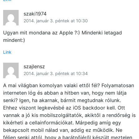
GYIK
szaki1974
Használt Apple
2014. január 3. péntek at 10:30
Ugyan mit mondana az Apple ?:) Mindenki letagad
Apple szerviz
mindent:)
Link
szajlensz
2014. január 3. péntek at 10:34
A mai világban komolyan valaki ettől fél? Folyamatosan
interneten lóg és abban a hitben van, hogy nem látja
senki? Igen, ha akarnak, bármit megtudnak rólunk.
Ehhez viszont legkevésbé az iOS backdoor kell. Ott
vannak a jó kis mobilszolgáltatók, akiktől a rendőrség is
kikérheti a cellainformációkat. Márpedig amíg egy
bekapcsolt mobil nálad van, addig ez működik. Ne
féljen senki attól, hogy a barátnőjéről készült meztelen