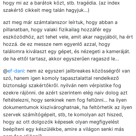
hogy mi az a barátok közt, stb. tragédia. (az index
szakértő cikkeit meg talán hagyjuk…)
azt meg már számtalanszor leírtuk, hogy abban a
pillanatban, hogy valaki fizikailag hozzáfér egy
eszközödhöz, azt tehet vele, amit akar nagyjából, ha ért
hozzá. de ez messze nem egyenlő azzal, hogy
találomra kiválaszt egy gépet, és nézegeti a kameráját.
de ha ettől tartasz, akkor egyszerűen ragaszd le…
@
ef-dani
: nem az egyszeri jailbreakes közösségről van
szó, hanem igen komoly tapasztalattal rendelkező
biztonsági szakértőkről. nyilván nem vérpistike fog
ezekre rájönni. de azért szerintem elég naiv dolog azt
feltételezni, hogy senkinek nem fog feltűnni… ha ilyen
dokumentumok kiszivároghatnak, ha feltörhetik az ilyen
szervek számítógépeit, stb, te komolyan azt hiszed,
hogy az ott dolgozók képesek olyan megfigyelést
beépíteni egy készülékbe, amire a világon senki más