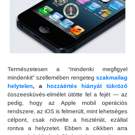
Természetesen a “mindenki megfigyel
mindenkit” szellemében rengeteg
szakmailag
helytelen
, a
hozzáértés hiányát tükröző
összeesküvés-elmélet ütötte fel a fejét — az
pedig, hogy az Apple mobil operációs
rendszere, az iOS is felmerült, mint lehetséges
célpont, csak növelte a hisztériát, ezáltal
rontva a helyzetet. Ebben a cikkben arra