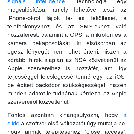
signals intelligence)
technológia egy
megvalósítása, amely lehetővé teszi az
iPhone-okról fájlok le- és feltöltését, a
telefonkönyvhöz és az SMS-ekhez való
hozzáférést, valamint a GPS, a mikrofon és a
kamera bekapcsolását. Itt elsősorban az
egész lényegét nem lehet érteni, hiszen a
korábbi hírek alapján az NSA közvetlenül az
Apple szervereihez is hozzáfér, ami így
teljességgel feleslegessé tenné egy, az iOS-
be épített backdoor szükségességét, hiszen
minden adatot le tudnának kérdezni az Apple
szervereiről közvetlenül.
Fontos azonban kihangsúlyozni, hogy
a
slide
a szoftver első változatát úgy mutatja be,
hogy annak telepítéséhez “close access”,