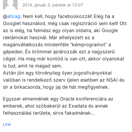
2014. január 3. péntek at 13:07
@
atirag
: Nem kell, hogy facebookozzál! Elég ha a
Googlet használod, még csak regisztráció sem kell! Ott
az is elég, ha felmész egy olyan oldalra, aki Google
reklámokat használ. Már elhelyezett ez a
magánvállalkozás mindenféle “kémprogramot” a
gépeden. És örömmel ajnározzák ezt a nagyszerű
céget. Ha meg már kontód is van ott, akkor olyanokat
is tud, amit te magad sem.
Aztán jön egy törvényileg ilyen jogosítványokkal
valóban is rendelkező szerv (jelen esetben az NSA) és
sír a birkacsorda, hogy jaj de hát megfigyelnek.
Egyszer elmennének egy Oracle konferenciára az
emberek, ahol szóbakerül az Exadata és annak
felhasználási területe, sírva fakadnának…
Link