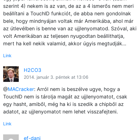
szerint 4) nekem is az van, de az a 4 ismerős nem meri
beállítani a TouchID funkciót, de abba nem gondolnak
bele, hogy mindnyájan voltak már Amerikába, ahol már
az útlevélben is benne van az ujjlenyomatod. Szóval, aki
volt Amerikában az teljesen nyugodtan beállithatja,
mert ha kell nekik valamid, akkor úgyis megtudják…
Link
H2CO3
2014. január 3. péntek at 13:06
@
MACracker
: Arról nem is beszélve ugye, hogy a
TouchID nem is tárolja magát az ujjlenyomatot, csak
egy hasht, amiből, még ha ki is szedik a chipből az
adatot, az ujjlenyomatot nem lehet visszafejteni.
Link
ef-dani