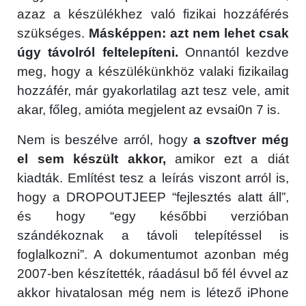
azaz a készülékhez való fizikai hozzáférés
szükséges.
Másképpen: azt nem lehet csak
úgy távolról feltelepíteni.
Onnantól kezdve
meg, hogy a készülékünkhöz valaki fizikailag
hozzáfér, már gyakorlatilag azt tesz vele, amit
akar, főleg, amióta megjelent az evsai0n 7 is.
Nem is beszélve arról, hogy
a szoftver még
el sem készült akkor,
amikor ezt a diát
kiadták. Említést tesz a leírás viszont arról is,
hogy a DROPOUTJEEP “fejlesztés alatt áll”,
és hogy “egy későbbi verzióban
szándékoznak a távoli telepítéssel is
foglalkozni”. A dokumentumot azonban még
2007-ben készítették, ráadásul bő fél évvel az
akkor hivatalosan még nem is létező iPhone