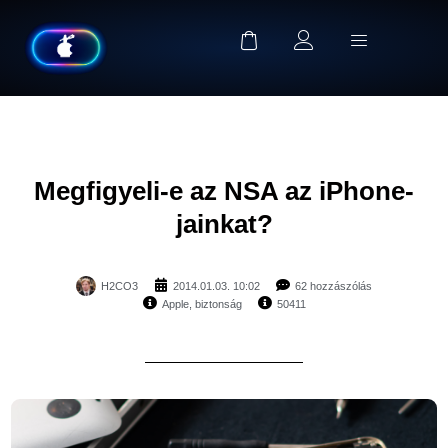
Megfigyeli-e az NSA az iPhone-
jainkat?
H2CO3
2014.01.03. 10:02
62 hozzászólás
Apple
,
biztonság
50411