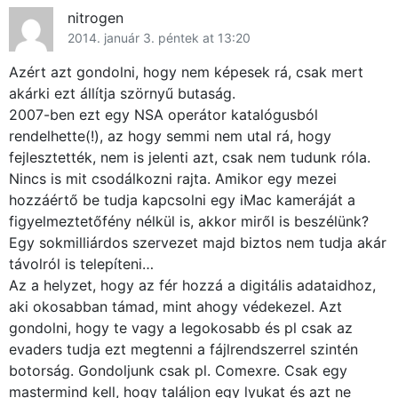
nitrogen
2014. január 3. péntek at 13:20
Azért azt gondolni, hogy nem képesek rá, csak mert
akárki ezt állítja szörnyű butaság.
2007-ben ezt egy NSA operátor katalógusból
rendelhette(!), az hogy semmi nem utal rá, hogy
fejlesztették, nem is jelenti azt, csak nem tudunk róla.
Nincs is mit csodálkozni rajta. Amikor egy mezei
hozzáértő be tudja kapcsolni egy iMac kameráját a
figyelmeztetőfény nélkül is, akkor miről is beszélünk?
Egy sokmilliárdos szervezet majd biztos nem tudja akár
távolról is telepíteni…
Az a helyzet, hogy az fér hozzá a digitális adataidhoz,
aki okosabban támad, mint ahogy védekezel. Azt
gondolni, hogy te vagy a legokosabb és pl csak az
evaders tudja ezt megtenni a fájlrendszerrel szintén
botorság. Gondoljunk csak pl. Comexre. Csak egy
mastermind kell, hogy találjon egy lyukat és azt ne