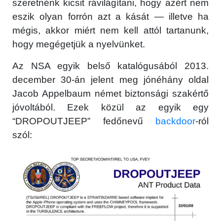
szeretnénk kicsit rávilágítani, hogy azért nem
eszik olyan forrón azt a kását — illetve ha
mégis, akkor miért nem kell attól tartanunk,
hogy megégetjük a nyelvünket.
Az NSA egyik belső katalógusából 2013.
december 30-án jelent meg jónéhány oldal
Jacob Appelbaum német biztonsági szakértő
jóvoltából.
Ezek közül az egyik egy
“DROPOUTJEEP” fedőnevű
backdoor
-ról
szól: