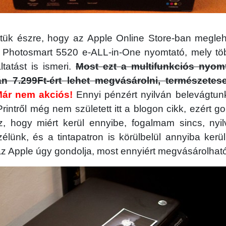
ttük észre, hogy az Apple Online Store-ban megle
Photosmart 5520 e-ALL-in-One nyomtató, mely tö
ltatást is ismeri.
Most ezt a multifunkciós nyomt
án 7.299Ft-ért lehet megvásárolni, természete
ár nem akciós!
Ennyi pénzért nyilván belevágtunk,
Printről még nem született itt a blogon cikk, ezért g
z, hogy miért kerül ennyibe, fogalmam sincs, nyil
élünk, és a tintapatron is körülbelül annyiba ker
z Apple úgy gondolja, most ennyiért megvásárolhat