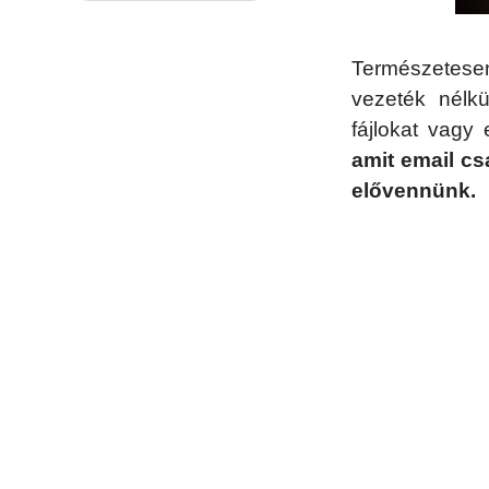
Természetese
vezeték nélk
fájlokat vag
amit email c
elővennünk.