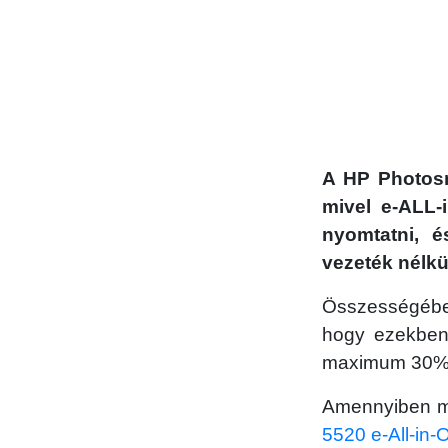
A HP Photosm
mivel e-ALL-
nyomtatni, é
vezeték nélkül
Összességében
hogy ezekben 
maximum 30%-át
Amennyiben m
5520 e-All-in-