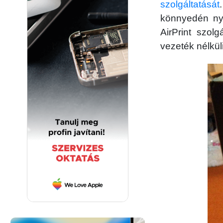
szolgáltatását
könnyedén nyo
AirPrint szol
vezeték nélküli