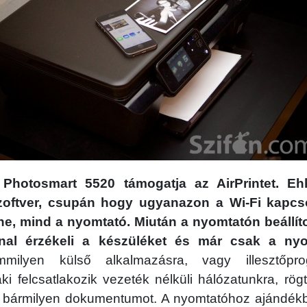
Photosmart 5520 támogatja az AirPrintet. E
oftver, csupán hogy ugyanazon a Wi-Fi kapcs
e, mind a nyomtató. Miután a nyomtatón beállítot
al érzékeli a készüléket és már csak a nyo
ilyen külső alkalmazásra, vagy illesztőpro
i felcsatlakozik vezeték nélküli hálózatunkra, rö
y bármilyen dokumentumot. A nyomtatóhoz ajándék