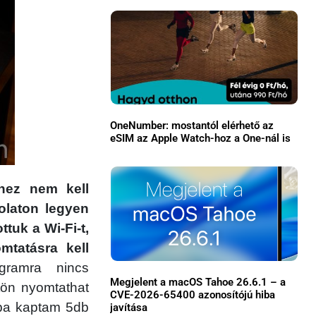
OneNumber: mostantól elérhető az
eSIM az Apple Watch-hoz a One-nál is
×
hhez nem kell
olaton legyen
tuk a Wi-Fi-t,
mtatásra kell
gramra nincs
Megjelent a macOS Tahoe 26.6.1 – a
gtön nyomtathat
CVE-2026-65400 azonosítójú hiba
Főoldal
ba kaptam 5db
javítása