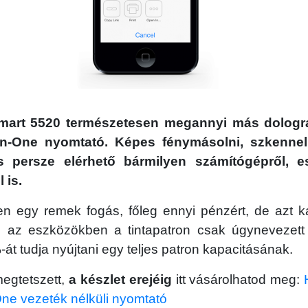
art 5520 természetesen megannyi más dologra
in-One nyomtató. Képes fénymásolni, szkennel
s persze elérhető bármilyen számítógépről, e
 is.
 egy remek fogás, főleg ennyi pénzért, de azt kal
az eszközökben a tintapatron csak úgynevezett 
 tudja nyújtani egy teljes patron kapacitásának.
egtetszett,
a készlet erejéig
itt vásárolhatod meg:
One vezeték nélküli nyomtató