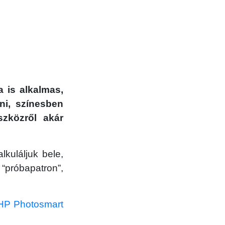
 is alkalmas,
ni, színesben
szközről akár
kuláljuk bele,
“próbapatron”,
HP Photosmart