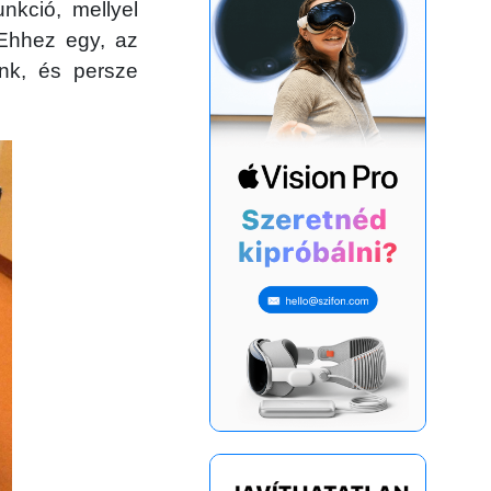
nkció, mellyel
 Ehhez egy, az
ünk, és persze