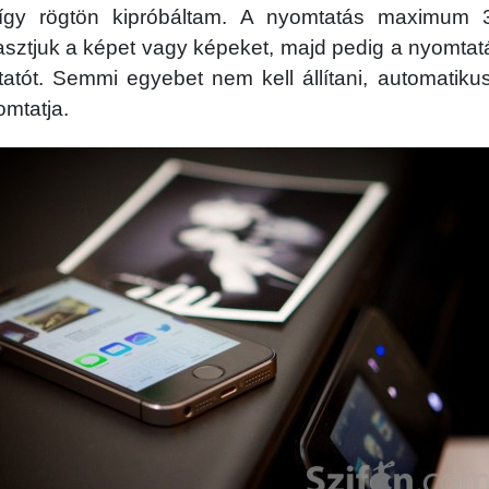
, így rögtön kipróbáltam. A nyomtatás maximum 3
asztjuk a képet vagy képeket, majd pedig a nyomtat
atót. Semmi egyebet nem kell állítani, automatiku
omtatja.