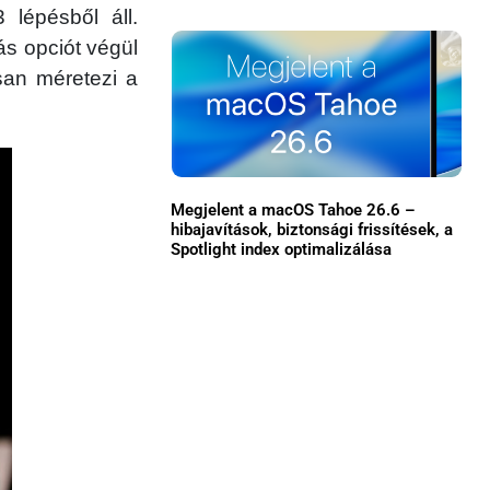
 lépésből áll.
Közösség
ás opciót végül
san méretezi a
GYIK
Használt Apple
Apple szerviz
Megjelent a macOS Tahoe 26.6 –
hibajavítások, biztonsági frissítések, a
Spotlight index optimalizálása