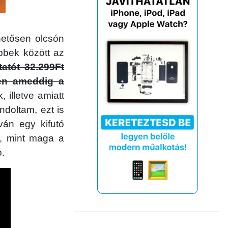
hetősen olcsón
bbek között az
atót 32.299Ft
sen ameddig a
 illetve amiatt
ondoltam, ezt is
ván egy kifutó
ül, mint maga a
ó.