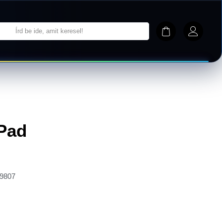
iPad
9807