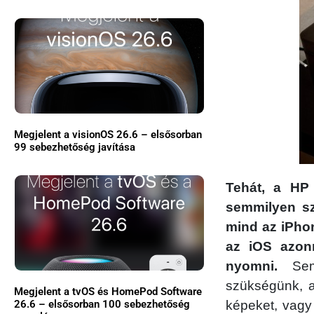
Megjelent a visionOS 26.6 – elsősorban
99 sebezhetőség javítása
Tehát, a HP 
semmilyen sz
mind az iPhon
az iOS azonn
nyomni.
Semm
szükségünk, ak
Megjelent a tvOS és HomePod Software
26.6 – elsősorban 100 sebezhetőség
képeket, vag