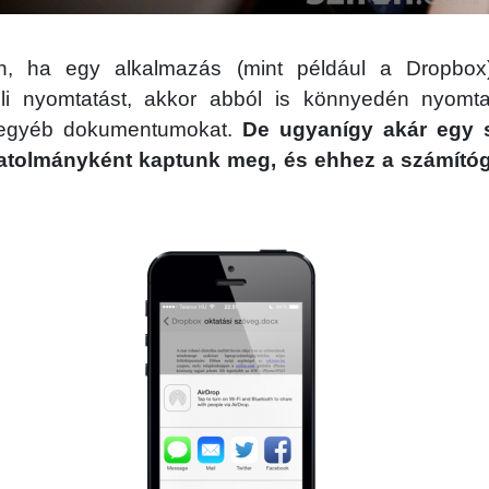
n, ha egy alkalmazás (mint például a Dropbox
üli nyomtatást, akkor abból is könnyedén nyomta
y egyéb dokumentumokat.
De ugyanígy akár egy s
satolmányként kaptunk meg, és ehhez a számítóg