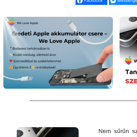
Facebook
Messenge
Nem sűrűn sz