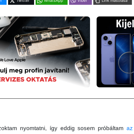
r
Twitter
WhatsApp
Viber
Link másolása
oktam nyomtatni, így eddig sosem próbáltam
az