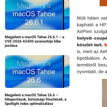
Múlt héten ve
kapható a HP 
AirPrint szolgá
Megjelent a macOS Tahoe 26.6.1 – a
helyett csup
CVE-2026-65400 azonosítójú hiba
készlet tart.
M
javítása
is, mert az Air
kipróbálom. A
termékről besz
nyomtató, de a
Megjelent a macOS Tahoe 26.6 –
hibajavítások, biztonsági frissítések, a
Spotlight index optimalizálása