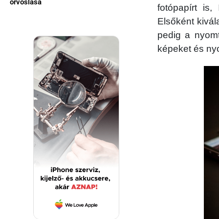
orvoslása
fotópapírt is
Elsőként kivál
pedig a nyomt
képeket és ny