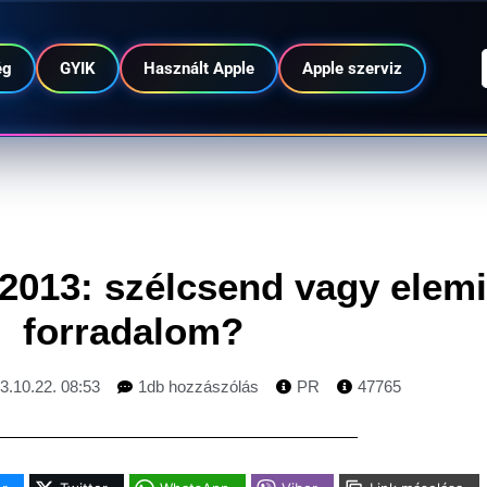
ég
GYIK
Használt Apple
Apple szerviz
2013: szélcsend vagy elemi
forradalom?
3.10.22. 08:53
1db hozzászólás
PR
47765