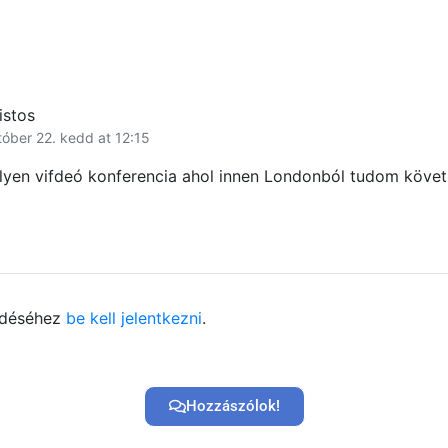
istos
tóber 22. kedd at 12:15
ilyen vifdeó konferencia ahol innen Londonból tudom követ
ldéséhez
be kell jelentkezni
.
Hozzászólok!