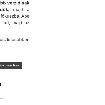
ebb verzióinak
dők,
majd a
l fókuszba. Abe
 tart, majd az
részletesebben
Link másolása
s