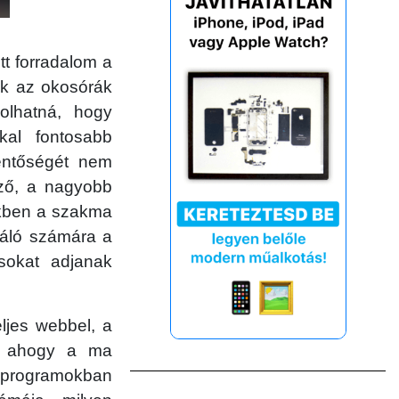
tt forradalom a
ak az okosórák
olhatná, hogy
kal fontosabb
lentőségét nem
lző, a nagyobb
ekben a szakma
náló számára a
sokat adjanak
jes webbel, a
t, ahogy a ma
 programokban