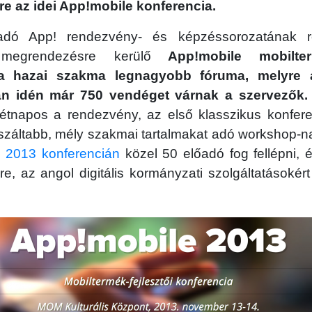
e az idei App!mobile konferencia.
ó App! rendezvény- és képzéssorozatának r
megrendezésre kerülő
App!mobile mobiltermé
 a hazai szakma legnagyobb fóruma, melyre a
án idén már 750 vendéget várnak a szervezők.
kétnapos a rendezvény, az első klasszikus konfer
száltabb, mély szakmai tartalmakat adó workshop-na
 2013 konferencián
közel 50 előadó fog fellépni, 
 az angol digitális kormányzati szolgáltatásokért