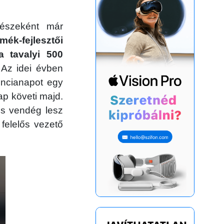
észeként már
k-fejlesztői
 tavalyi 500
Az idei évben
encianapot egy
p követi majd.
és vendég lesz
 felelős vezető