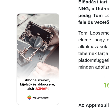
Előadást tart
NNG, a Ustrea
pedig Tom Loo
felelős vezető
Tom Loosemor
eleme, hogy e
alkalmazások 
tehernek tartj
platformfügget
minden adófiz
Az App!mobil