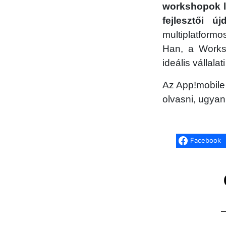
workshopok le
fejlesztői 
multiplatformo
Han, a Works.
ideális vállala
Az App!mobile
olvasni, ugyanit
Facebook