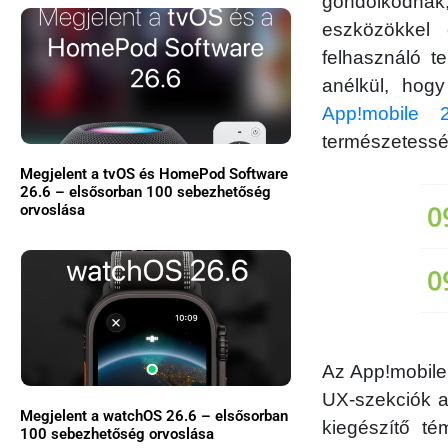
gondolkodnak
eszközökkel 
felhasználó t
anélkül, hog
App!mobile 
természetesség
Megjelent a tvOS és HomePod Software
26.6 – elsősorban 100 sebezhetőség
orvoslása
Az App!mobile 
UX-szekciók ad
Megjelent a watchOS 26.6 – elsősorban
kiegészítő t
100 sebezhetőség orvoslása