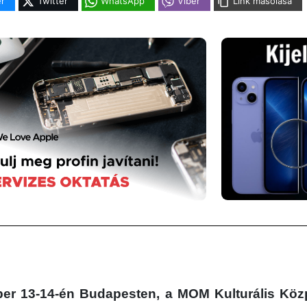
r
Twitter
WhatsApp
Viber
Link másolása
er 13-14-én Budapesten, a MOM Kulturális Köz