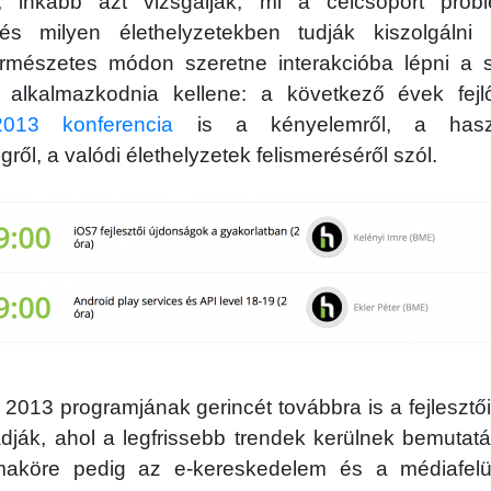
, inkább azt vizsgálják, mi a célcsoport probl
és milyen élethelyzetekben tudják kiszolgálni ü
ermészetes módon szeretne interakcióba lépni a sz
y alkalmazkodnia kellene: a következő évek fej
2013 konferencia
is a kényelemről, a haszná
ről, a valódi élethelyzetek felismeréséről szól.
2013 programjának gerincét továbbra is a fejlesztői,
ják, ahol a legfrissebb trendek kerülnek bemutatá
émaköre pedig az e-kereskedelem és a médiafelül