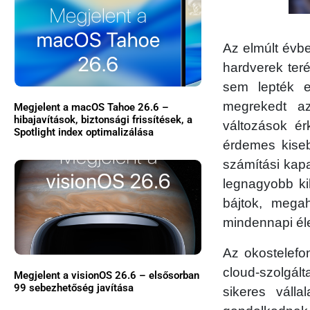
Az elmúlt évbe
hardverek ter
sem lepték e
megrekedt az
Megjelent a macOS Tahoe 26.6 –
hibajavítások, biztonsági frissítések, a
változások ér
Spotlight index optimalizálása
érdemes kiseb
számítási kap
legnagyobb ki
bájtok, mega
mindennapi éle
Az okostelef
cloud-szolgá
Megjelent a visionOS 26.6 – elsősorban
99 sebezhetőség javítása
sikeres váll