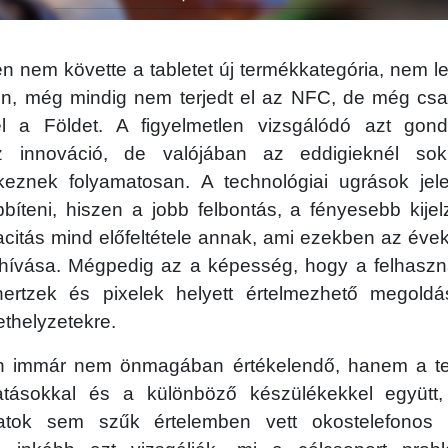
n nem követte a tabletet új termékkategória, nem le
én, még mindig nem terjedt el az NFC, de még cs
l a Földet. A figyelmetlen vizsgálódó azt gond
 innováció, de valójában az eddigieknél sok
keznek folyamatosan. A technológiai ugrások je
bíteni, hiszen a jobb felbontás, a fényesebb kije
acitás mind előfeltétele annak, ami ezekben az év
hívása. Mégpedig az a képesség, hogy a felhasz
hertzek és pixelek helyett értelmezhető megoldá
thelyzetekre.
on immár nem önmagában értékelendő, hanem a tel
ltatásokkal és a különböző készülékekkel együt
alatok sem szűk értelemben vett okostelefonos