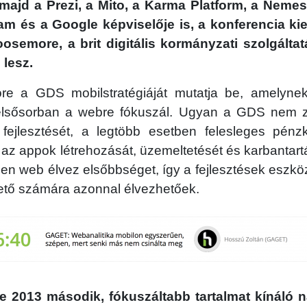
 majd a Prezi, a Mito, a Karma Platform, a Nem
m és a Google képviselője is, a konferencia ki
semore, a brit digitális kormányzati szolgálta
 lesz.
e a GDS mobilstratégiáját mutatja be, amelyne
lsősorban a webre fókuszál. Ugyan a GDS nem zá
fejlesztését, a legtöbb esetben felesleges pén
a az appok létrehozását, üzemeltetését és karbantartá
len web élvez elsőbbséget, így a fejlesztések eszköz
ető számára azonnal élvezhetőek.
e 2013 második, fókuszáltabb tartalmat kínáló n