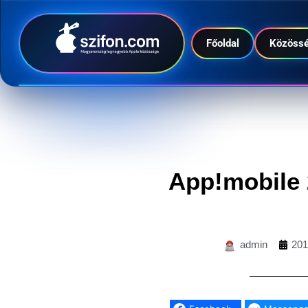
Főoldal
Közöss
App!mobile 
admin
201