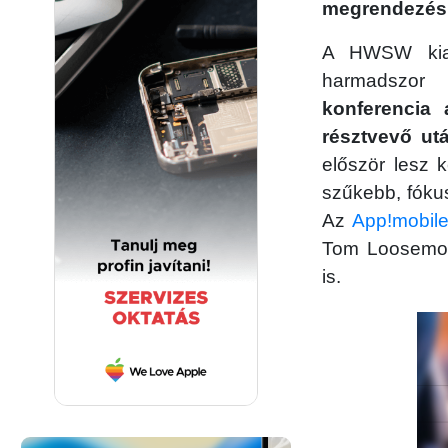
megrendezésr
A HWSW kiad
harmadszor 
konferencia
résztvevő ut
először lesz 
szűkebb, fóku
Az
App!mobile
Tom Loosemore,
is.