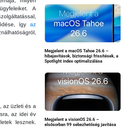
émája, milyen
gyfeleiket. A
olgáltatással,
lődése, így
az
lhatóságról,
Megjelent a macOS Tahoe 26.6 –
hibajavítások, biztonsági frissítések, a
Spotlight index optimalizálása
×
 az üzleti és a
sra, az idei év
Főoldal
Megjelent a visionOS 26.6 –
etek lesznek.
elsősorban 99 sebezhetőség javítása