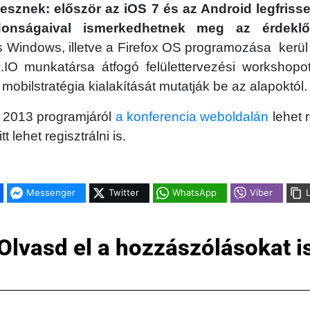
sznek: először az iOS 7 és az Android legfriss
újdonságaival ismerkedhetnek meg az érdeklő
s Windows, illetve a Firefox OS programozása kerü
IO munkatársa átfogó felülettervezési workshopot
ti mobilstratégia kialakítását mutatják be az alapoktól.
 2013 programjáról
a konferencia weboldalán
lehet 
t lehet regisztrálni is.
Messenger
Twitter
WhatsApp
Viber
Olvasd el a hozzászólásokat i