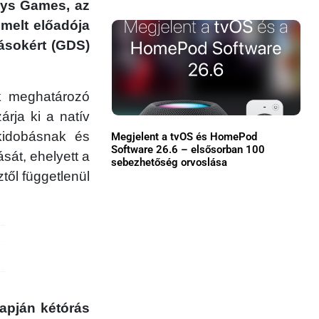
esys Games, az
Közösség
emelt előadója
GYIK
tásokért (GDS)
Használt Apple
k meghatározó
Apple szerviz
rja ki a natív
zkidobásnak és
Megjelent a tvOS és HomePod
Software 26.6 – elsősorban 100
sát, ehelyett a
sebezhetőség orvoslása
től függetlenül
apján kétórás