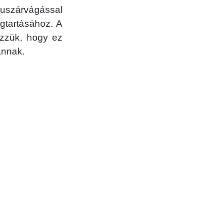
huszárvágással
gtartásához. A
lezzük, hogy ez
annak.