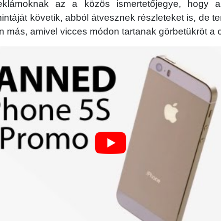
klámoknak az a közös ismertetőjegye, hogy a
intáját követik, abból átvesznek részleteket is, de 
n más, amivel vicces módon tartanak görbetükröt a 