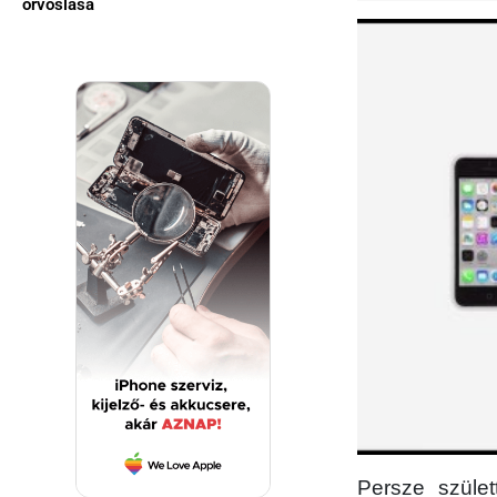
orvoslása
Persze szüle