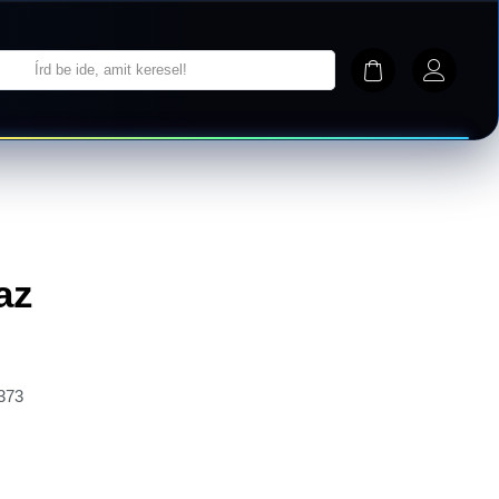
az
373