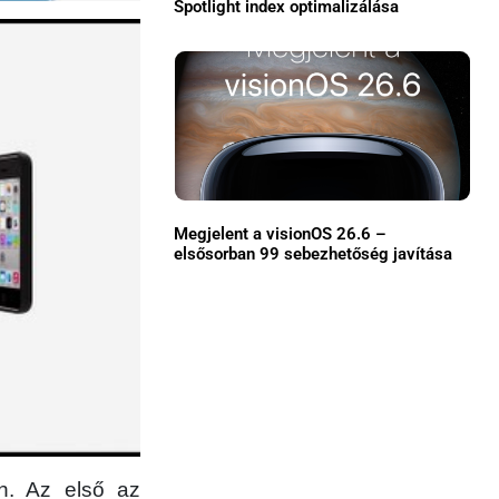
Spotlight index optimalizálása
Közösség
GYIK
Használt Apple
Apple szerviz
Megjelent a visionOS 26.6 –
elsősorban 99 sebezhetőség javítása
n. Az első az