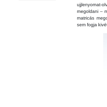
ujjlenyomat-o
megoldani – m
matricás megol
sem fogja kivé