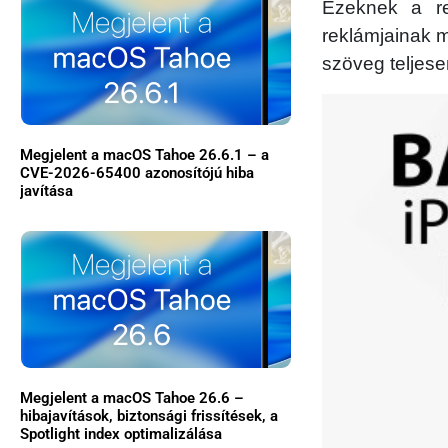
Ezeknek a re
reklámjainak m
szöveg teljese
Megjelent a macOS Tahoe 26.6.1 – a
CVE-2026-65400 azonosítójú hiba
javítása
Megjelent a macOS Tahoe 26.6 –
hibajavítások, biztonsági frissítések, a
Spotlight index optimalizálása