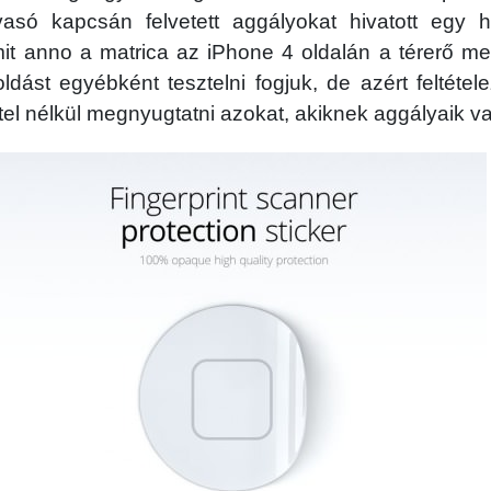
lvasó kapcsán felvetett aggályokat hivatott egy 
it anno a matrica az iPhone 4 oldalán a térerő me
dást egyébként tesztelni fogjuk, de azért feltéte
tel nélkül megnyugtatni azokat, akiknek aggályaik v