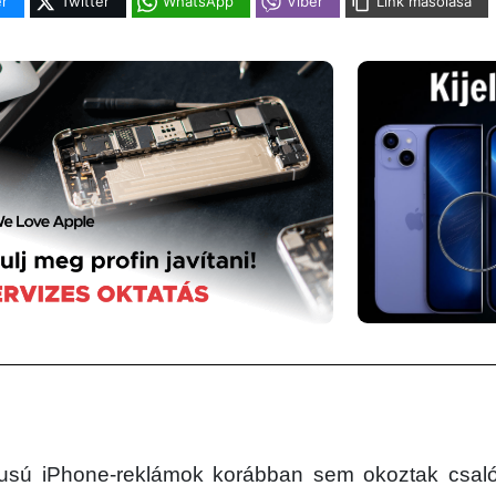
r
Twitter
WhatsApp
Viber
Link másolása
 típusú iPhone-reklámok korábban sem okoztak csal