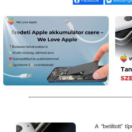
Facebook
Messenge
A “betiltott”