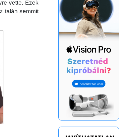
yre vette. Ezek
ez talán semmit