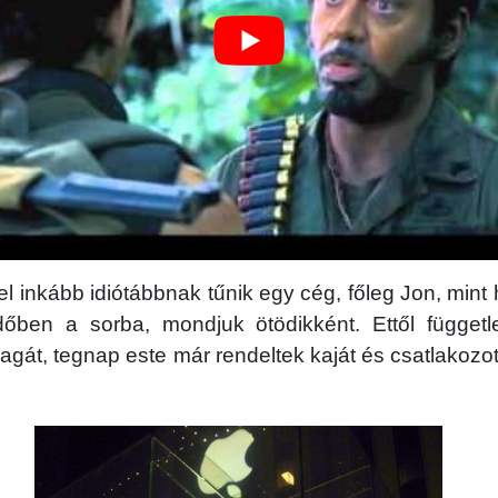
l inkább idiótábbnak tűnik egy cég, főleg Jon, min
időben a sorba, mondjuk ötödikként. Ettől függetl
agát, tegnap este már rendeltek kaját és csatlakozo