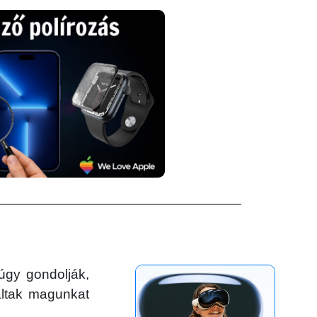
gy gondolják,
láltak magunkat