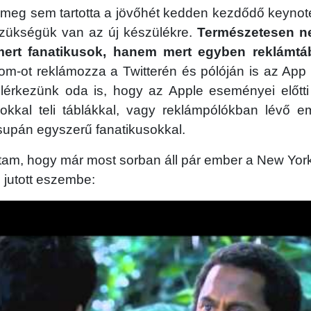
meg sem tartotta a jövőhét kedden kezdődő keynote
szükségük van az új készülékre.
Természetesen n
mert fanatikusok, hanem mert egyben reklámtáb
m-ot reklámozza a Twitterén és pólóján is az App S
lérkezünk oda is, hogy az Apple eseményei előtti
okkal teli táblákkal, vagy reklámpólókban lévő e
supán egyszerű fanatikusokkal.
tam, hogy már most sorban áll pár ember a New York
z jutott eszembe: