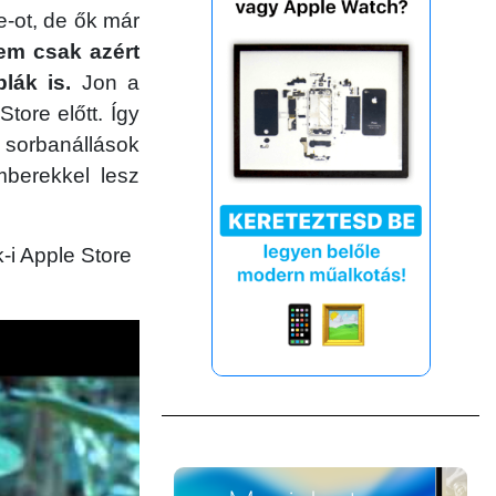
-ot, de ők már
em csak azért
lák is.
Jon a
tore előtt. Így
 sorbanállások
mberekkel lesz
-i Apple Store