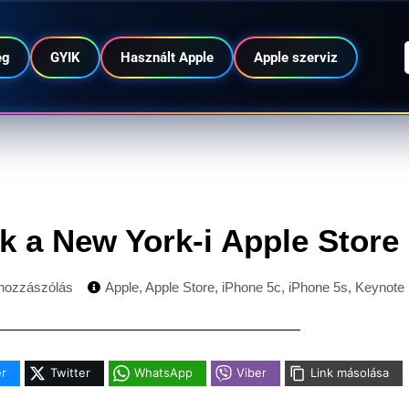
ég
GYIK
Használt Apple
Apple szerviz
k a New York-i Apple Store 
hozzászólás
Apple
,
Apple Store
,
iPhone 5c
,
iPhone 5s
,
Keynote
r
Twitter
WhatsApp
Viber
Link másolása