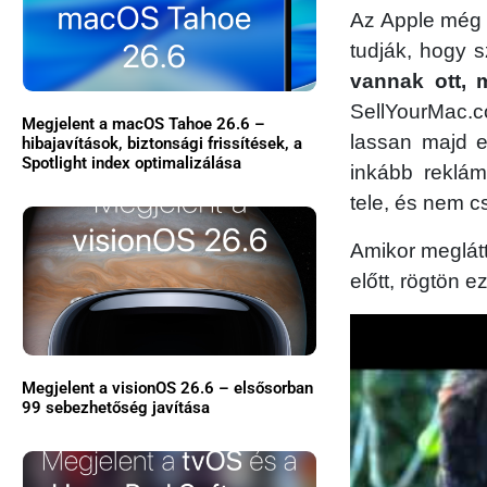
Az Apple még 
tudják, hogy 
vannak ott, 
SellYourMac.co
Megjelent a macOS Tahoe 26.6 –
lassan majd e
hibajavítások, biztonsági frissítések, a
Spotlight index optimalizálása
inkább reklám
tele, és nem c
Amikor meglát
előtt, rögtön e
Megjelent a visionOS 26.6 – elsősorban
99 sebezhetőség javítása