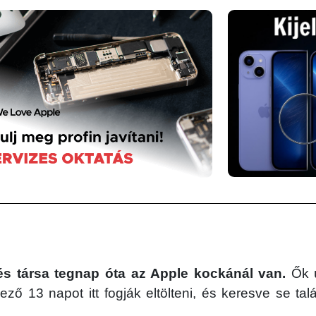
s társa tegnap óta az Apple kockánál van.
Ők ú
ző 13 napot itt fogják eltölteni, és keresve se ta