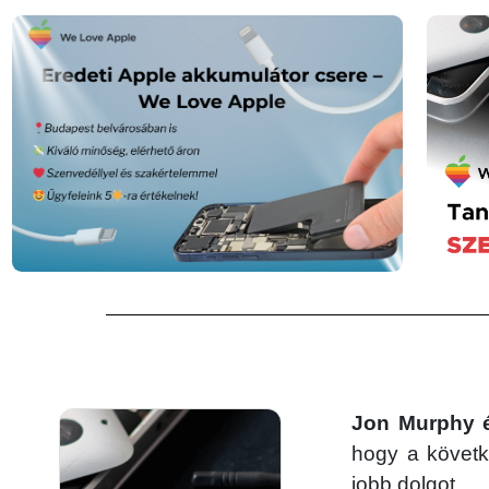
Jon Murphy é
hogy a követke
jobb dolgot.