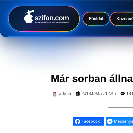
Főoldal
Közöss
Már sorban állna
admin
2013.09.07. 12:45
18 
Facebook
Messenge