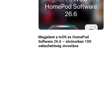
Közösség
GYIK
Használt Apple
Megjelent a tvOS és HomePod
Apple szerviz
Software 26.6 – elsősorban 100
sebezhetőség orvoslása