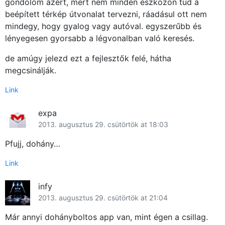
gondolom azért, mert nem minden eszközön tud a
beépített térkép útvonalat tervezni, ráadásul ott nem
mindegy, hogy gyalog vagy autóval. egyszerűbb és
lényegesen gyorsabb a légvonalban való keresés.
de amúgy jelezd ezt a fejlesztők felé, hátha
megcsinálják.
Link
expa
2013. augusztus 29. csütörtök at 18:03
Pfujj, dohány…
Link
infy
2013. augusztus 29. csütörtök at 21:04
Már annyi dohányboltos app van, mint égen a csillag.