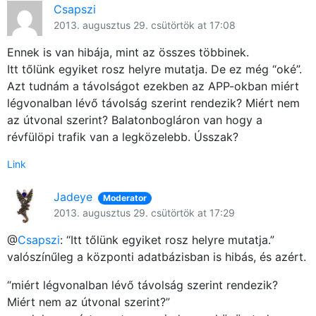
Főoldal
Csapszi
2013. augusztus 29. csütörtök at 17:08
Közösség
Ennek is van hibája, mint az összes többinek.
Itt tőlünk egyiket rosz helyre mutatja. De ez még “oké”.
GYIK
Azt tudnám a távolságot ezekben az APP-okban miért
légvonalban lévő távolság szerint rendezik? Miért nem
Használt Apple
az útvonal szerint? Balatonbogláron van hogy a
révfülöpi trafik van a legközelebb. Ússzak?
Apple szerviz
Link
Jadeye
Moderator
2013. augusztus 29. csütörtök at 17:29
@
Csapszi
: “Itt tőlünk egyiket rosz helyre mutatja.”
valószínűleg a központi adatbázisban is hibás, és azért.
“miért légvonalban lévő távolság szerint rendezik?
Miért nem az útvonal szerint?”