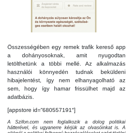
Összességében egy remek trafik kereső app
a dohányosoknak, amit nyugodtan
letölthetünk a többi mellé. Az alkalmazás
használói könnyedén tudnak beküldeni
hibajelentést, így nem elhanyagolható az
sem, hogy így hamar frissülhet majd az
adatbázis.
[appstore id=”680557191″]
A Szifon.com nem foglalkozik a dolog politikai
hátterével, és ugyanerre kérjük az olvasóinkat is. A