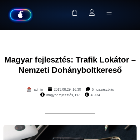
Magyar fejlesztés: Trafik Lokátor –
Nemzeti Dohányboltkereső
admin
2013.08.29. 16:30
5 hozzászólás
magyar fejlesztés
,
PR
45734