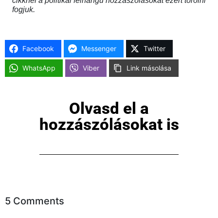
cikknél a politikai felhangú hozzászólásokat ezért törölni
fogjuk.
Facebook
Messenger
Twitter
WhatsApp
Viber
Link másolása
Olvasd el a
×
hozzászólásokat is
5 Comments