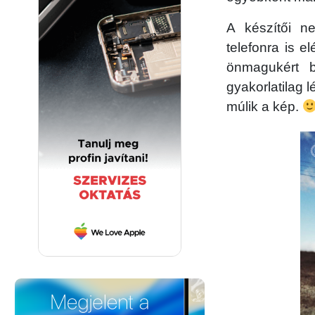
A készítői n
telefonra is 
önmagukért 
gyakorlatilag l
múlik a kép.