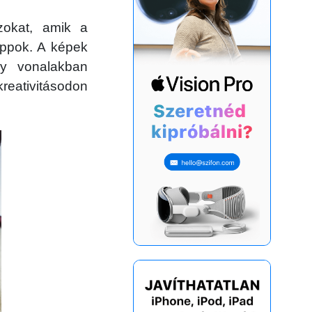
zokat, amik a
appok. A képek
y vonalakban
 kreativitásodon