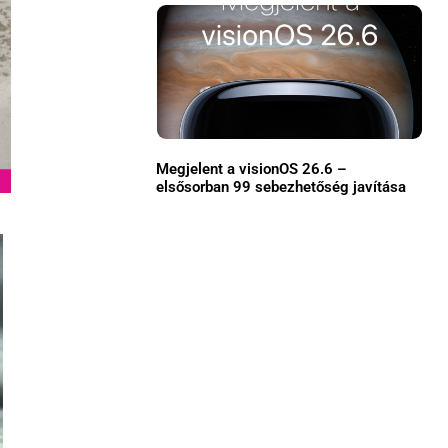
Közösség
GYIK
Használt Apple
Apple szerviz
Megjelent a visionOS 26.6 –
elsősorban 99 sebezhetőség javítása