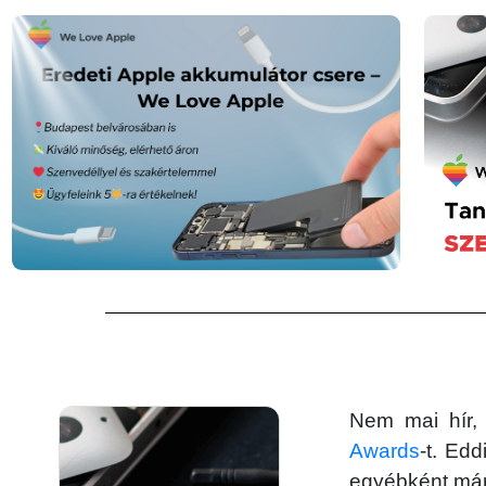
Nem mai hír,
Awards
-t. Ed
egyébként már