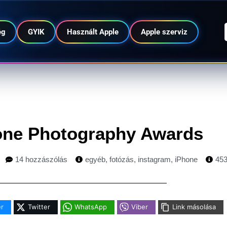
ég
GYIK
Használt Apple
Apple szerviz
one Photography Awards
14 hozzászólás
egyéb
,
fotózás
,
instagram
,
iPhone
45
r
Twitter
WhatsApp
Viber
Link másolása