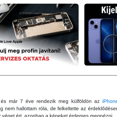
 és már 7 éve rendezik meg külföldön az
iPhon
dig nem hallottam róla, de felkeltette az érdeklődés
 véget ért, azonban a képeket érdemes megnézni.