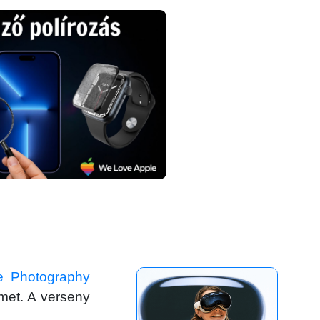
e Photography
emet. A verseny