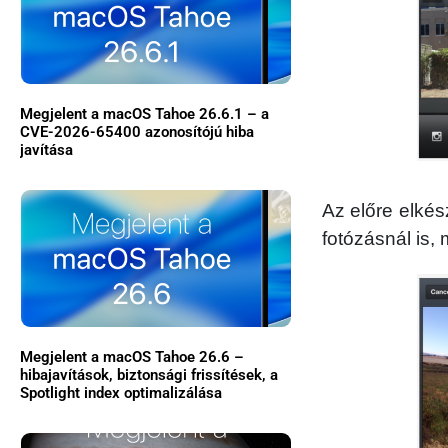
Megjelent a macOS Tahoe 26.6.1 – a
CVE-2026-65400 azonosítójú hiba
javítása
Az előre elkés
fotózásnál is,
Megjelent a macOS Tahoe 26.6 –
hibajavítások, biztonsági frissítések, a
Spotlight index optimalizálása