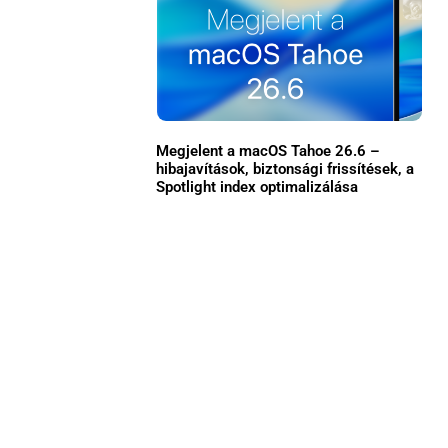
Közösség
GYIK
Használt Apple
Megjelent a macOS Tahoe 26.6 –
Apple szerviz
hibajavítások, biztonsági frissítések, a
Spotlight index optimalizálása