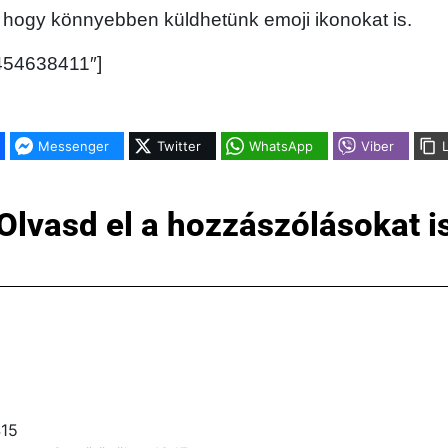
, hogy könnyebben küldhetünk emoji ikonokat is.
”454638411″]
Messenger
Twitter
WhatsApp
Viber
Olvasd el a hozzászólásokat i
415