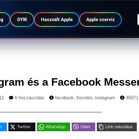
ég
GYIK
Használt Apple
Apple szerviz
tagram és a Facebook Messe
11
6 hozzászólás
facebook
,
frissítés
,
instagram
45071
r
Twitter
WhatsApp
Viber
Link másolása