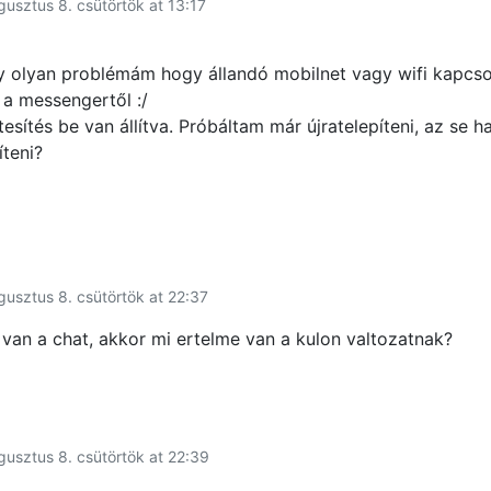
gusztus 8. csütörtök at 13:17
 olyan problémám hogy állandó mobilnet vagy wifi kapcso
 a messengertől :/
esítés be van állítva. Próbáltam már újratelepíteni, az se ha
íteni?
gusztus 8. csütörtök at 22:37
van a chat, akkor mi ertelme van a kulon valtozatnak?
gusztus 8. csütörtök at 22:39