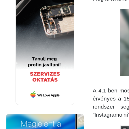
A 4.1-ben most
érvényes a 1
rendszer se
“Instagramolni”