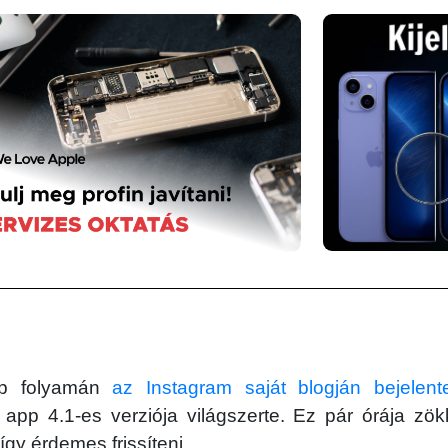
ap folyamán
az Instagram saját blogján bejelente
 app 4.1-es verziója világszerte. Ez pár órája z
 így érdemes frissíteni.