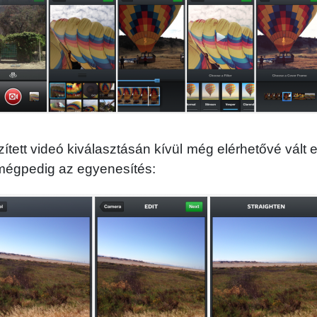
zített videó kiválasztásán kívül még elérhetővé vált e
 mégpedig az egyenesítés: