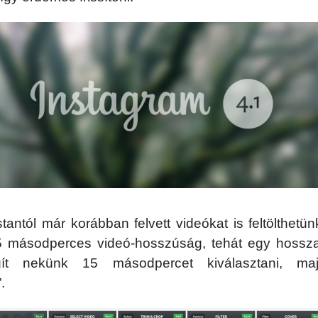
antól már korábban felvett videókat is feltölthetünk.
5 másodperces videó-hosszúság, tehát egy hossza
gít nekünk 15 másodpercet kiválasztani, ma
.