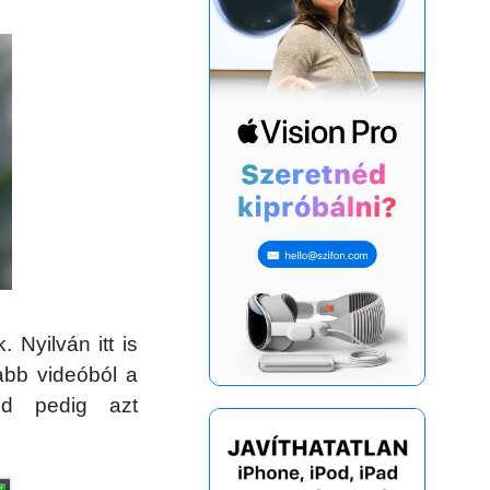
 Nyilván itt is
bb videóból a
jd pedig azt