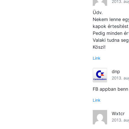
2013. au
Üdv.
Nekem lenne egy
kapok értesítést
Pedig minden ért
Valaki tudna seg
Köszi!
Link
dnp
2013. au
FB appban benn 
Link
Wxtcr
2013. au