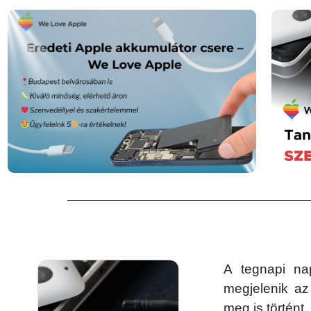
A tegnapi n
megjelenik az
meg is történt,