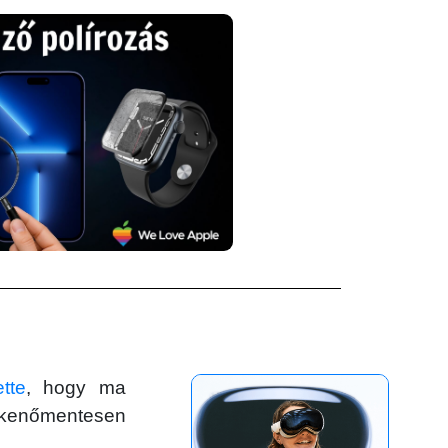
tte
, hogy ma
ökkenőmentesen