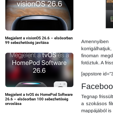
Megjelent a visionOS 26.6 – elsősorban
Amennyiben v
99 sebezhetőség javítása
korrigálhatjuk
finoman megdö
fotóztuk. A fr
[appstore id=
Faceboo
Megjelent a tvOS és HomePod Software
Tegnap frissü
26.6 – elsősorban 100 sebezhetőség
a szokásos fi
orvoslása
mappájából is 