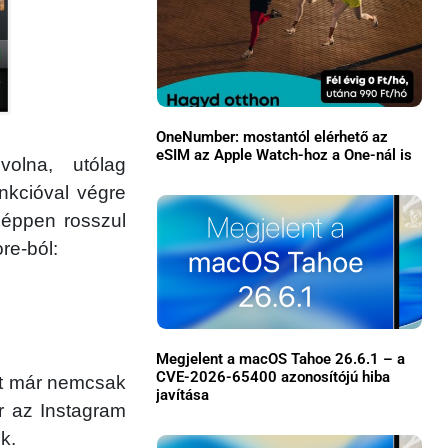
OneNumber: mostantól elérhető az
eSIM az Apple Watch-hoz a One-nál is
volna, utólag
unkcióval végre
 éppen rosszul
×
re-ból:
Megjelent a macOS Tahoe 26.6.1 – a
CVE-2026-65400 azonosítójú hiba
st már nemcsak
javítása
r az Instagram
Főoldal
k.