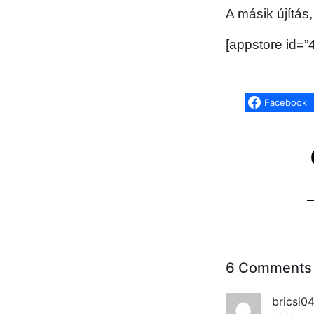
A másik újítás
[appstore id=
Facebook
6 Comments
bricsi0