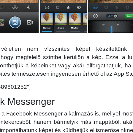
életlen nem vízszintes képet készítettünk 
, hogy megfelelő szintbe kerüljön a kép. Ezzel a f
nthetjük a képeinket vagy akár elforgathatjuk, ha
issítés természetesen ingyenesen érhető el az App Sto
”389801252″]
k Messenger
lt a Facebook Messenger alkalmazás is, mellyel mo
lmtekercsből, hanem bármelyik más mappából, aká
importálhatunk képet és küldhetjük el ismerőseinkne