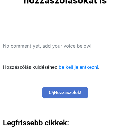
hozzászólásokat is
Közösség
GYIK
Használt Apple
No comment yet, add your voice below!
Apple szerviz
Hozzászólás küldéséhez
be kell jelentkezni
.
Hozzászólok!
Legfrissebb cikkek: