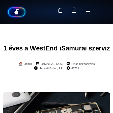
1 éves a WestEnd iSamurai szerviz
admin
2013.05.29. 12:33
Nincs hozzászólás
HasználtSzifon
,
PR
42719