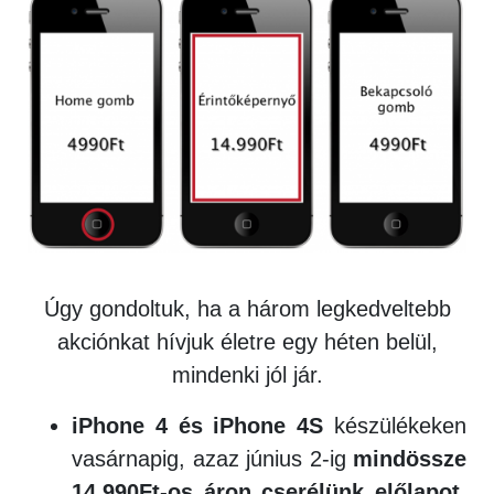
Úgy gondoltuk, ha a három legkedveltebb
akciónkat hívjuk életre egy héten belül,
mindenki jól jár.
iPhone 4 és iPhone 4S
készülékeken
vasárnapig, azaz június 2-ig
mindössze
14.990Ft-os áron cserélünk előlapot,