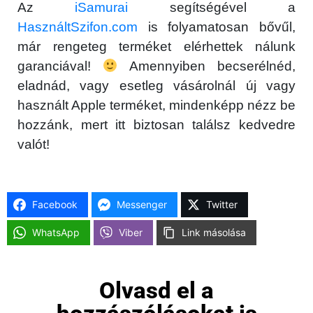
Az
iSamurai
segítségével a
HasználtSzifon.com
is folyamatosan bővűl,
már rengeteg terméket elérhettek nálunk
garanciával!
Amennyiben becserélnéd,
eladnád, vagy esetleg vásárolnál új vagy
használt Apple terméket, mindenképp nézz be
hozzánk, mert itt biztosan találsz kedvedre
×
valót!
Facebook
Messenger
Twitter
WhatsApp
Viber
Link másolása
Olvasd el a
Főoldal