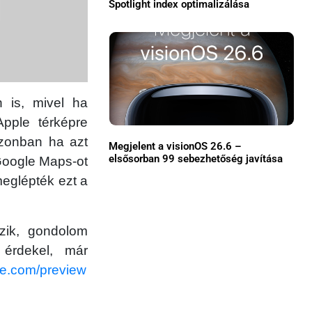
Spotlight index optimalizálása
Közösség
GYIK
Használt Apple
 is, mivel ha
Apple szerviz
pple térképre
Azonban ha azt
Megjelent a visionOS 26.6 –
elsősorban 99 sebezhetőség javítása
Google Maps-ot
meglépték ezt a
zik, gondolom
 érdekel, már
e.com/preview