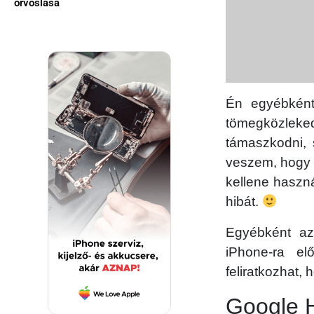
orvoslása
Én egyébként
tömegközleke
támaszkodni, 
veszem, hogy 
kellene haszná
hibát.
Egyébként az
iPhone-ra el
feliratkozhat,
Google 