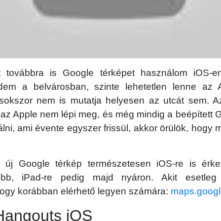
 továbbra is Google térképet használom iOS-en
dem a belvárosban, szinte lehetetlen lenne az A
sokszor nem is mutatja helyesen az utcát sem. 
az Apple nem lépi meg, és még mindig a beépített 
lni, ami évente egyszer frissül, akkor örülök, hogy 
 új Google térkép természetesen iOS-re is érke
őbb, iPad-re pedig majd nyáron. Akit esetleg
 hogy korábban elérhető legyen számára:
maps.googl
Hangouts iOS