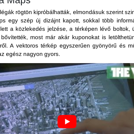
légák rögtön kipróbálhatták, elmondásuk szerint szin
s egy szép új dizájnt kapott, sokkal több informá
ett a közlekedés jelzése, a térképen lévő boltok, 
s bővítették, most már akár kuponokat is letölthet
ről. A vektoros térkép egyszerűen gyönyörű és 
 az egész nagyon gyors.