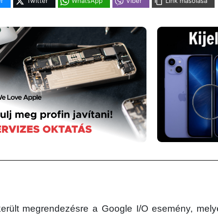
r
Twitter
WhatsApp
Viber
Link másolása
került megrendezésre a Google I/O esemény, mely