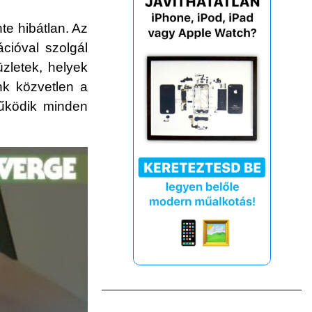
te hibátlan. Az
cióval szolgál
üzletek, helyek
ünk közvetlen a
működik minden