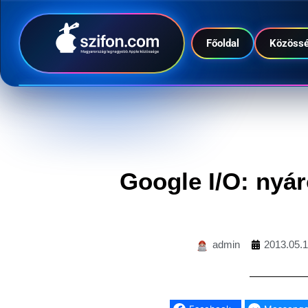
Főoldal
Közöss
Google I/O: nyá
admin
2013.05.1