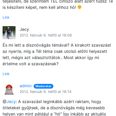
teljesíteni, de szerintem TÉL címszó alatt azért tudsz Te
is készíteni képet, nem kell ahhoz hó!
Link
Jecy
2012. február 6. hétfő at 18:06
És mi lett a disznóvágás témával? A kirakott szavazást
az nyerte, míg a Tél téma csak utolsó előtti helyezett
lett, mégis azt választottátok.. Most akkor így mi
értelme volt a szavazásnak?
Link
admin
Moderator
2012. február 6. hétfő at 18:14
@
Jecy
: A szavazást leginkább azért raktam, hogy
ötleteket gyűjtsek, de a disznóvágás még kevesebb
helyen van mint például a “hó” Így inkább az aktuális