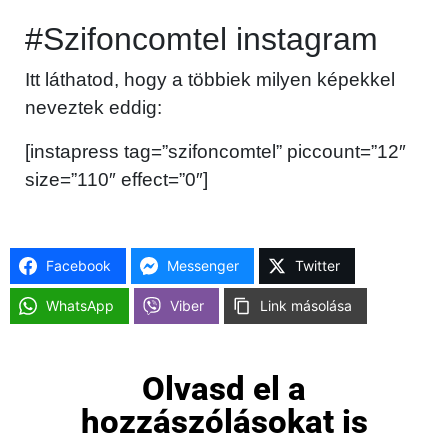
#Szifoncomtel instagram
Itt láthatod, hogy a többiek milyen képekkel
neveztek eddig:
[instapress tag=”szifoncomtel” piccount=”12″
size=”110″ effect=”0″]
Facebook
Messenger
Twitter
WhatsApp
Viber
Link másolása
Olvasd el a
hozzászólásokat is