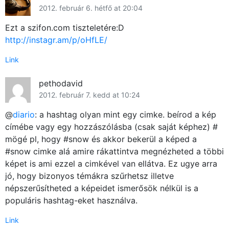
2012. február 6. hétfő at 20:04
Ezt a szifon.com tiszteletére:D
http://instagr.am/p/oHfLE/
Link
pethodavid
2012. február 7. kedd at 10:24
@
diario
: a hashtag olyan mint egy cimke. beírod a kép
címébe vagy egy hozzászólásba (csak saját képhez) #
mögé pl, hogy #snow és akkor bekerül a képed a
#snow cimke alá amire rákattintva megnézheted a többi
képet is ami ezzel a cimkével van ellátva. Ez ugye arra
jó, hogy bizonyos témákra szűrhetsz illetve
népszerűsítheted a képeidet ismerősök nélkül is a
populáris hashtag-eket használva.
Link