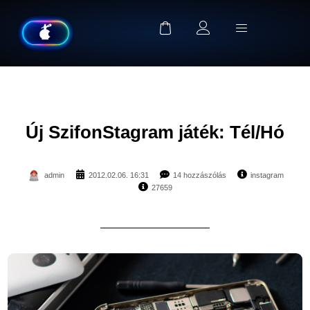
Új SzifonStagram játék: Tél/Hó
admin
2012.02.06. 16:31
14 hozzászólás
instagram
27659