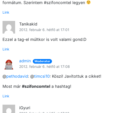
formátum. Szerintem #szifoncomtel legyen
Link
Tanikakid
2012. február 6. hétfő at 17:01
Ezzel a tag-el múltkor is volt valami gond:D
Link
admin
Moderator
2012. február 6. hétfő at 17:08
@
pethodavid
: @
timcsi10
: Köszi! Javítottuk a cikket!
Most már
#szifoncomtel
a hashtag!
Link
×
iGyuri