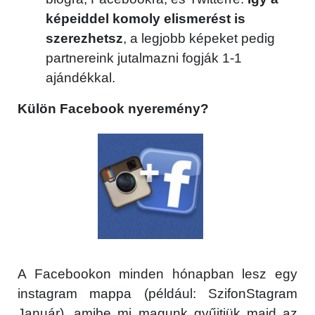
képeiddel komoly elismerést is
szerezhetsz
, a legjobb képeket pedig
partnereink jutalmazni fogják 1-1
ajándékkal.
Külön Facebook nyeremény?
A Facebookon minden hónapban lesz egy
instagram mappa (például: SzifonStagram
Január), amibe mi magunk gyűjtjük majd az