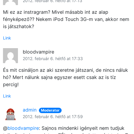
2012. február 6. hétfő at 17:13
Mi ez az instragram? Mivel másabb int az alap
fényképező?? Nekem iPod Touch 3G-m van, akkor nem
is játszhatok?
Link
bloodvampire
Főoldal
2012. február 6. hétfő at 17:33
És mit csináljon az aki szeretne játszani, de nincs náluk
Közösség
hó? Mert nálunk sajna egyszer esett csak az is tíz
percig!
GYIK
Link
Használt Apple
admin
Moderator
Apple szerviz
2012. február 6. hétfő at 17:59
@
bloodvampire
: Sajnos mindenki igényeit nem tudjuk