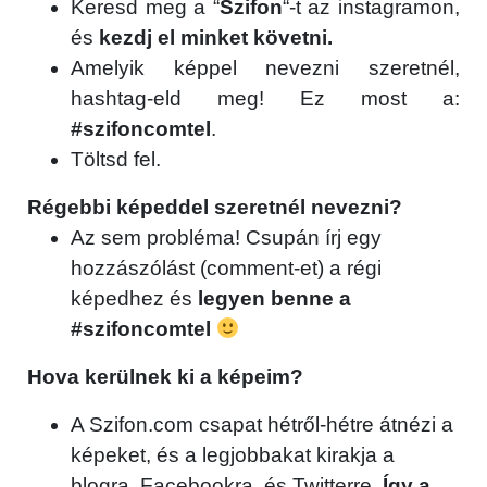
Keresd meg a “
Szifon
“-t az instagramon,
és
kezdj el minket követni.
Amelyik képpel nevezni szeretnél,
hashtag-eld meg! Ez most a:
#szifoncomtel
.
Töltsd fel.
Régebbi képeddel szeretnél nevezni?
Az sem probléma! Csupán írj egy
hozzászólást (comment-et) a régi
képedhez és
legyen benne a
#szifoncomtel
Hova kerülnek ki a képeim?
A Szifon.com csapat hétről-hétre átnézi a
képeket, és a legjobbakat kirakja a
blogra, Facebookra, és Twitterre.
Így a