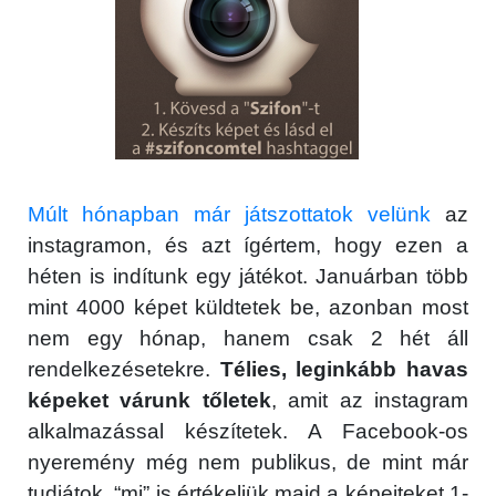
Múlt hónapban már játszottatok velünk
az
instagramon, és azt ígértem, hogy ezen a
héten is indítunk egy játékot. Januárban több
mint 4000 képet küldtetek be, azonban most
nem egy hónap, hanem csak 2 hét áll
rendelkezésetekre.
Télies, leginkább havas
képeket várunk tőletek
, amit az instagram
alkalmazással készítetek. A Facebook-os
nyeremény még nem publikus, de mint már
tudjátok, “mi” is értékeljük majd a képeiteket 1-