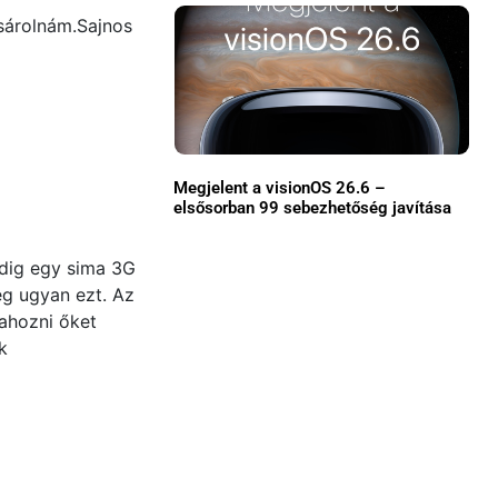
sárolnám.Sajnos
Közösség
GYIK
Használt Apple
Apple szerviz
Megjelent a visionOS 26.6 –
elsősorban 99 sebezhetőség javítása
dig egy sima 3G
g ugyan ezt. Az
zahozni őket
k