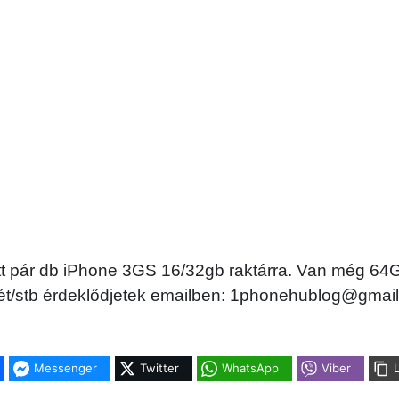
ett pár db iPhone 3GS 16/32gb raktárra. Van még 64
vét/stb érdeklődjetek emailben:
1phonehublog@gmail
Messenger
Twitter
WhatsApp
Viber