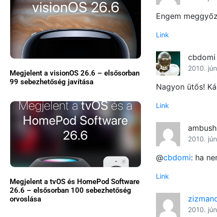
Engem meggyőzö
Link
cbdomi
2010. jún
Megjelent a visionOS 26.6 – elsősorban
99 sebezhetőség javítása
Nagyon ütős! Ká
Link
ambush
2010. jún
@
cbdomi
: ha n
Link
Megjelent a tvOS és HomePod Software
26.6 – elsősorban 100 sebezhetőség
zizman
orvoslása
2010. jún