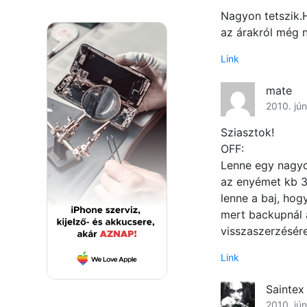
Nagyon tetszik
az árakról még 
Link
mate
2010. jún
Sziasztok!
OFF:
Lenne egy nagy
az enyémet kb 3
lenne a baj, ho
mert backupnál 
visszaszerzésér
Link
Saintex
2010. jún