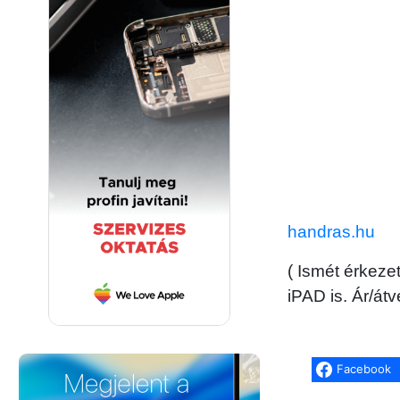
handras.hu
( Ismét érkez
iPAD is. Ár/át
Facebook