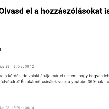
Olvasd el a hozzászólásokat i
s
ius 28. hétfő at 09:12
a a kérdés, de valaki árulja már el nekem, hogy hogyan le
 felvételre? Én akármit csinálok vele, a youtube 360-nak m
ius 28. hétfő at 09:14