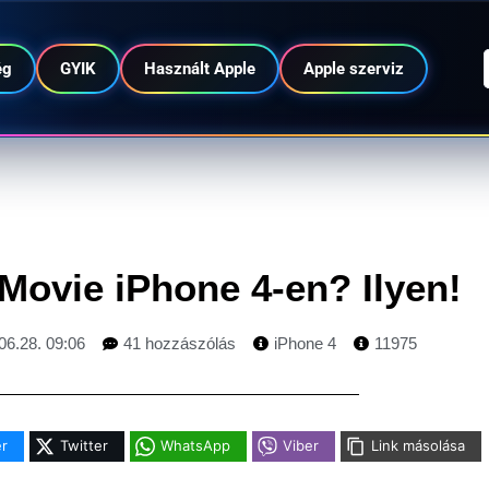
ég
GYIK
Használt Apple
Apple szerviz
iMovie iPhone 4-en? Ilyen!
06.28. 09:06
41 hozzászólás
iPhone 4
11975
r
Twitter
WhatsApp
Viber
Link másolása