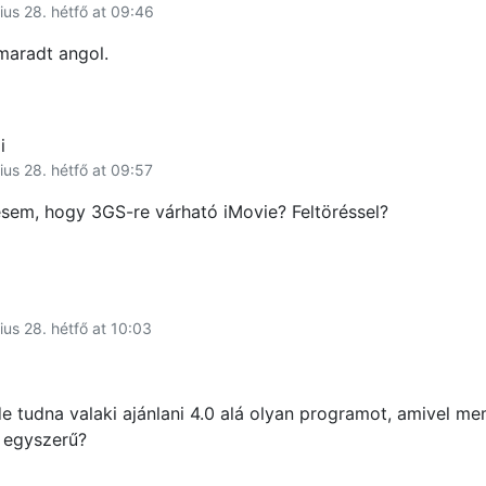
ius 28. hétfő at 09:46
maradt angol.
i
ius 28. hétfő at 09:57
ésem, hogy 3GS-re várható iMovie? Feltöréssel?
ius 28. hétfő at 10:03
de tudna valaki ajánlani 4.0 alá olyan programot, amivel me
s egyszerű?