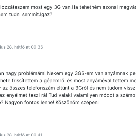
.Hozzáteszem most egy 3G van.Ha tehetném azonal megvá
nem tudni semmit.Igaz?
ius 28. hétfő at 09:36
on nagy problémám! Nekem egy 3GS-em van anyámnak pe
hete frissítettem a gépemről és most anyáméval tettem me
gy az összes telefonszám eltünt a 3Gről és nem tudom viss
az enyéimet teszi rá! Tud valaki valamilyen módot a számo
e? Nagyon fontos lenne! Köszönöm szépen!
ius 28. hétfő at 09:41