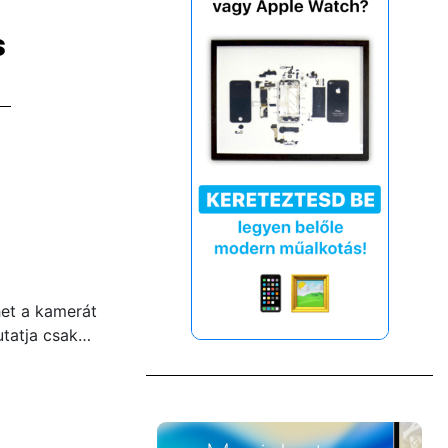
s
het a kamerát
utatja csak…