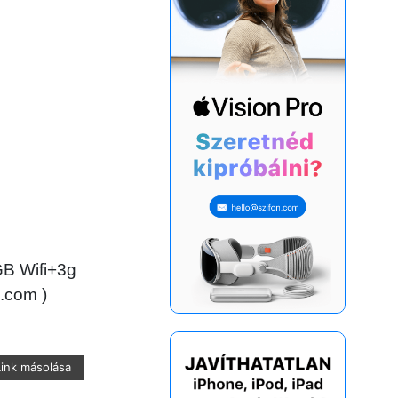
GB Wifi+3g
.com
)
Link másolása