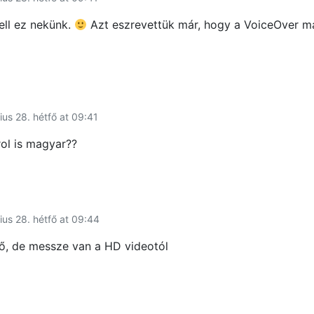
ell ez nekünk.
Azt eszrevettük már, hogy a VoiceOver ma
ius 28. hétfő at 09:41
rol is magyar??
ius 28. hétfő at 09:44
ő, de messze van a HD videotól