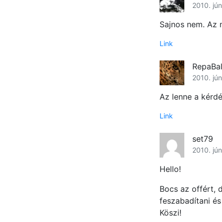
2010. jún
Sajnos nem. Az 
Link
RepaBal
2010. jún
Az lenne a kérd
Link
set79
2010. jún
Hello!
Bocs az offért, 
feszabadítani é
Köszi!