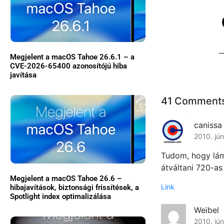
Megjelent a macOS Tahoe 26.6.1 – a
CVE-2026-65400 azonosítójú hiba
javítása
41 Comment
canissa
2010. jún
Tudom, hogy lám
átváltani 720-as
Megjelent a macOS Tahoe 26.6 –
Link
hibajavítások, biztonsági frissítések, a
Spotlight index optimalizálása
Weibel
2010. jún