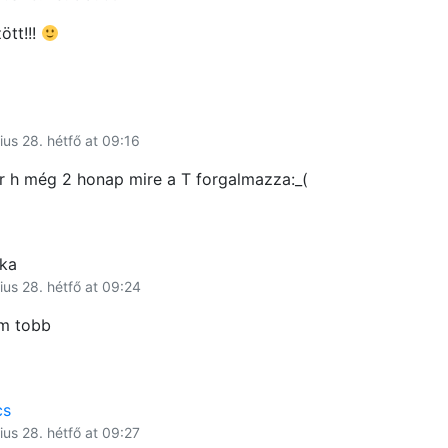
tt!!!
ius 28. hétfő at 09:16
r h még 2 honap mire a T forgalmazza:_(
ka
ius 28. hétfő at 09:24
em tobb
cs
ius 28. hétfő at 09:27