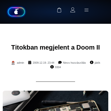
Titokban megjelent a Doom II
admin
2009.12.19. 23:44
Nincs hozzászólás
játék
9304