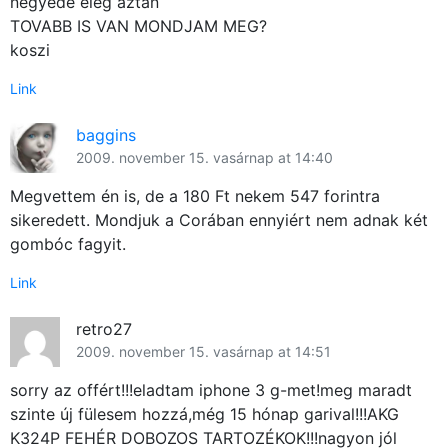
negyede eleg aztan
TOVABB IS VAN MONDJAM MEG?
koszi
Link
baggins
2009. november 15. vasárnap at 14:40
Megvettem én is, de a 180 Ft nekem 547 forintra
sikeredett. Mondjuk a Corában ennyiért nem adnak két
gombóc fagyit.
Link
retro27
2009. november 15. vasárnap at 14:51
sorry az offért!!!eladtam iphone 3 g-met!meg maradt
szinte új fülesem hozzá,még 15 hónap garival!!!AKG
K324P FEHÉR DOBOZOS TARTOZÉKOK!!!nagyon jól