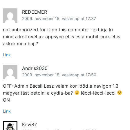
Köz
REDEEMER
G
2009. november 15. vasárnap at 17:37
Haszná
not autohorized for it on this computer -ezt irja ki
mind a kettovel az appsync el is es a mobil..crak el is
Apple
akkor mi a baj ?
Link
Andris2030
2009. november 15. vasárnap at 17:50
OFF: Admin Bácsi! Lesz valamikor időd a navigon 1.3
magyaritást betolni a cydia-ba?
lécci-lécci-lécci
ON
Link
Kovi87