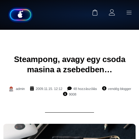
Steampong, avagy egy csoda
masina a zsebedben…
admin
2009.11.15. 12:12
48 hozzászólás
vendég blogger
9008