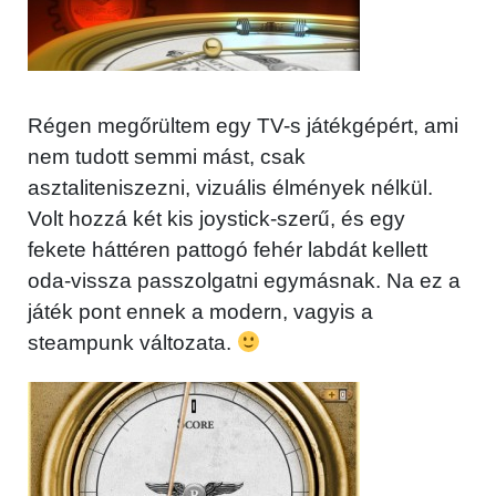
Régen megőrültem egy TV-s játékgépért, ami
nem tudott semmi mást, csak
asztaliteniszezni, vizuális élmények nélkül.
Volt hozzá két kis joystick-szerű, és egy
fekete háttéren pattogó fehér labdát kellett
oda-vissza passzolgatni egymásnak. Na ez a
játék pont ennek a modern, vagyis a
steampunk változata.