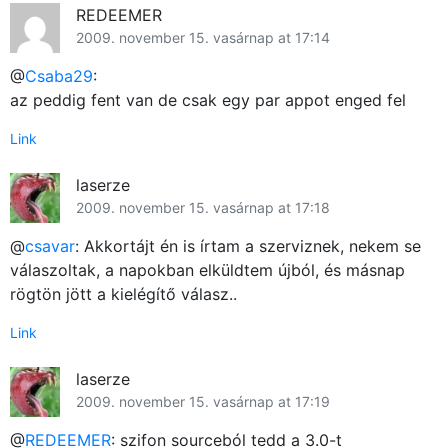
REDEEMER
2009. november 15. vasárnap at 17:14
@
Csaba29
:
az peddig fent van de csak egy par appot enged fel
Link
laserze
2009. november 15. vasárnap at 17:18
@
csavar
: Akkortájt én is írtam a szerviznek, nekem se
válaszoltak, a napokban elküldtem újból, és másnap
rögtön jött a kielégítő válasz..
Link
laserze
2009. november 15. vasárnap at 17:19
@
REDEEMER
: szifon sourceból tedd a 3.0-t