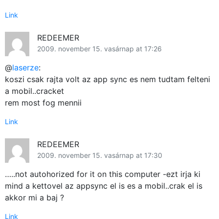
Link
REDEEMER
2009. november 15. vasárnap at 17:26
@
laserze
:
koszi csak rajta volt az app sync es nem tudtam felteni
a mobil..cracket
rem most fog mennii
Link
REDEEMER
2009. november 15. vasárnap at 17:30
…..not autohorized for it on this computer -ezt irja ki
mind a kettovel az appsync el is es a mobil..crak el is
Fő
akkor mi a baj ?
Link