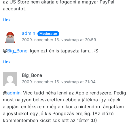
az US Store nem akarja elfogadni a magyar PayPal
accountot.
Link
admin
Moderator
2009. november 15. vasárnap at 20:59
@
Big_Bone
: Igen ezt én is tapasztaltam… :S
Link
Big_Bone
2009. november 15. vasárnap at 21:04
@
admin
: Vicc tudd néha lenni az Apple rendszere. Pedig
most nagyon beleszerettem ebbe a játékba így képek
alapján, emlékszem még amikor a nintendon rángattam
a joystickot egy jó kis Pongozás erejéig. (Az előző
kommentemben kicsit sok lett az “érte” :D)