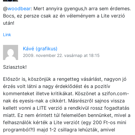
@
woodbear
: Mert annyira gyengus,h arra sem érdemes.
Bocs, ez persze csak az én véleményem a Lite verzió
után!
Link
Kávé (grafikus)
2009. november 22. vasárnap at 18:15
Sziasztok!
Először is, köszönjük a rengetteg vásárlást, nagyon jó
érzés volt látni a nagy érdeklődést és a pozitív
kommenteket illetve kritikákat. Köszönet a szifon.com-
nak és eyesis-nak a cikkért. Másrészről sajnos vissza
kellett vonni a LITE verzió a rendkivül rossz fogadtatás
miatt. Ez nem érintett túl felemelően bennünket, mivel a
felhasználók kérték a Lite verziót (egy 200 Ft-os mini
programból?!) majd 1-2 csillagra lehúzták, amivel