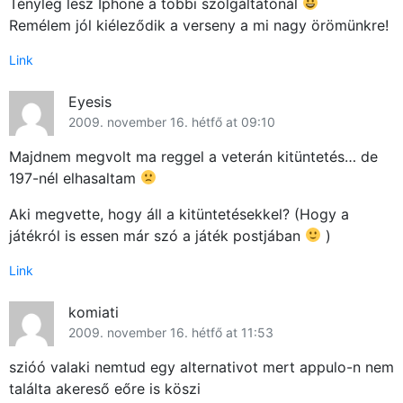
Tényleg lesz Iphone a többi szolgáltatónál
Remélem jól kiéleződik a verseny a mi nagy örömünkre!
Link
Eyesis
2009. november 16. hétfő at 09:10
Majdnem megvolt ma reggel a veterán kitüntetés… de
197-nél elhasaltam
Aki megvette, hogy áll a kitüntetésekkel? (Hogy a
játékról is essen már szó a játék postjában
)
Link
komiati
2009. november 16. hétfő at 11:53
szióó valaki nemtud egy alternativot mert appulo-n nem
találta akereső eőre is köszi