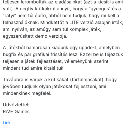
teljesen lerombolták az eladásainkat (azt a kicsit is ami
volt). A negtív kritkákról annyit, hogy a “gyengus” és a
“ratyi” nem túl építő, abból nem tudjuk, hogy mi kell a
felhasználóknak. Mindkettőt a LITE verzió alapján írták,
ami nyílván, az amúgy sem túl komplex játék,
egyszerűsített demo verziója.
A játékból hamarosan kiadunk egy upade-t, amelyben
bugfix és pár grafikai frissítés lesz. Ezzel be is fejezzük
teljesen a játék fejlesztését, véleményünk szerint
mindent tud amire kitaláltuk.
Továbbra is várjuk a kritikákat (tartalmasakat), hogy
jövőben tudjunk olyan játékokat fejleszteni, ami
mindenkinek megfelel.
Üdvözlettel:
RiVE Games
Link