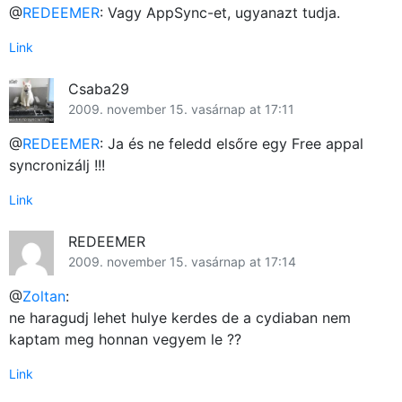
@
REDEEMER
: Vagy AppSync-et, ugyanazt tudja.
Link
Csaba29
2009. november 15. vasárnap at 17:11
@
REDEEMER
: Ja és ne feledd elsőre egy Free appal
syncronizálj !!!
Link
REDEEMER
2009. november 15. vasárnap at 17:14
@
Zoltan
:
ne haragudj lehet hulye kerdes de a cydiaban nem
kaptam meg honnan vegyem le ??
Link