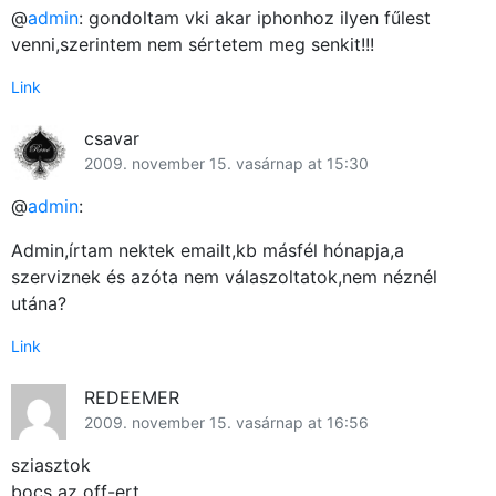
@
admin
: gondoltam vki akar iphonhoz ilyen fűlest
venni,szerintem nem sértetem meg senkit!!!
Link
csavar
2009. november 15. vasárnap at 15:30
@
admin
:
Admin,írtam nektek emailt,kb másfél hónapja,a
szerviznek és azóta nem válaszoltatok,nem néznél
utána?
Link
REDEEMER
2009. november 15. vasárnap at 16:56
sziasztok
bocs az off-ert