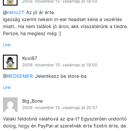
2009. november 15. vasárnap at 18:59
@
retro27
: Az jó ár érte.
Igazság szerint nekem in-ear headset kéne a vezérlés
miatt.. Ha nem találok jó áron, akk visszatérünk a tiedre.
Persze, ha meglesz még :]
Link
Kovi87
2009. november 15. vasárnap at 19:00
@
REDEEMER
: Jelentkezz be store-ba
Link
Big_Bone
2009. november 15. vasárnap at 20:57
Valaki feldobná valahová az ipa-t? Egyszerűen undorító
dolog, hogy én PayPal-al szeretnék érte fizetni érte, de