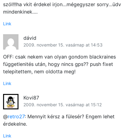
szól!!!ha vkit érdekel irjon…mégegyszer sorry…üdv
mindenkinek….
Link
dávid
2009. november 15. vasárnap at 14:53
OFF: csak nekem van olyan gondom blackraines
függetlenités után, hogy nincs gps?? push fixet
telepitettem, nem oldotta meg!
Link
Kovi87
2009. november 15. vasárnap at 15:12
@
retro27
: Mennyit kérsz a fülesér? Engem lehet
érdekelne.
Link