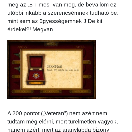
meg az „5 Times” van meg, de bevallom ez
utóbbi inkább a szerencsémnek tudható be,
mint sem az ügyességemnek J De kit
érdekel?! Megvan.
A 200 pontot („Veteran”) nem azért nem
tudtam még elérni, mert türelmetlen vagyok,
hanem azért, mert az aranylabda bizony