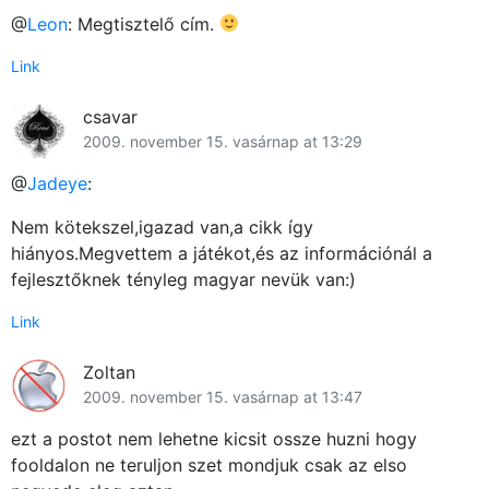
@
Leon
: Megtisztelő cím.
Link
csavar
2009. november 15. vasárnap at 13:29
@
Jadeye
:
Nem kötekszel,igazad van,a cikk így
hiányos.Megvettem a játékot,és az információnál a
fejlesztőknek tényleg magyar nevük van:)
Link
Zoltan
2009. november 15. vasárnap at 13:47
ezt a postot nem lehetne kicsit ossze huzni hogy
fooldalon ne teruljon szet mondjuk csak az elso