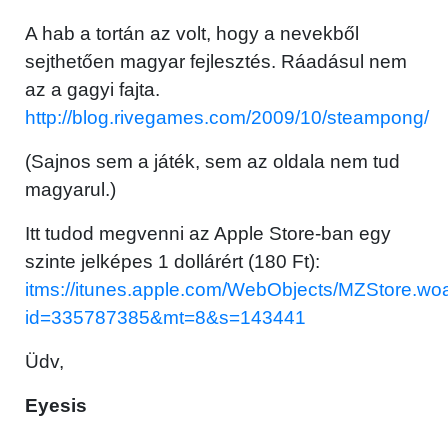
A hab a tortán az volt, hogy a nevekből
sejthetően magyar fejlesztés. Ráadásul nem
az a gagyi fajta.
http://blog.rivegames.com/2009/10/steampong/
(Sajnos sem a játék, sem az oldala nem tud
magyarul.)
Itt tudod megvenni az Apple Store-ban egy
szinte jelképes 1 dollárért (180 Ft):
itms://itunes.apple.com/WebObjects/MZStore.wo
id=335787385&mt=8&s=143441
Üdv,
Eyesis