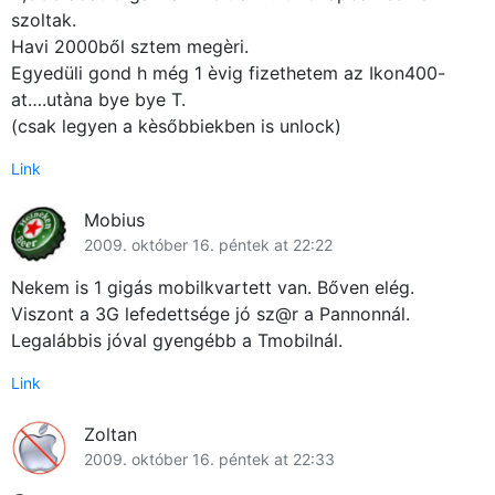
szoltak.
Havi 2000ből sztem megèri.
Egyedüli gond h még 1 èvig fizethetem az Ikon400-
at….utàna bye bye T.
(csak legyen a kèsőbbiekben is unlock)
Link
Mobius
2009. október 16. péntek at 22:22
Nekem is 1 gigás mobilkvartett van. Bőven elég.
Viszont a 3G lefedettsége jó sz@r a Pannonnál.
Legalábbis jóval gyengébb a Tmobilnál.
Link
Zoltan
2009. október 16. péntek at 22:33