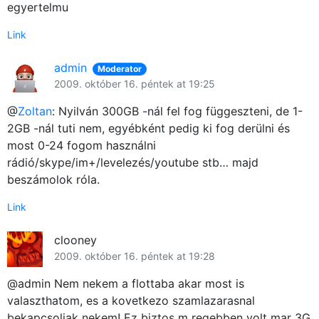
egyertelmu
Link
admin
Moderator
2009. október 16. péntek at 19:25
@
Zoltan
: Nyilván 300GB -nál fel fog függeszteni, de 1-
2GB -nál tuti nem, egyébként pedig ki fog derülni és
most 0-24 fogom használni
rádió/skype/im+/levelezés/youtube stb… majd
beszámolok róla.
Link
clooney
2009. október 16. péntek at 19:28
@admin Nem nekem a flottaba akar most is
valaszthatom, es a kovetkezo szamlazarasnal
bekapcsoljak nekem! Ez biztos m regebben volt mar 3G