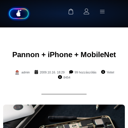
Pannon + iPhone + MobileNet
admin
2009.10.16. 18:29
99 hozzászólás
Yettel
8454