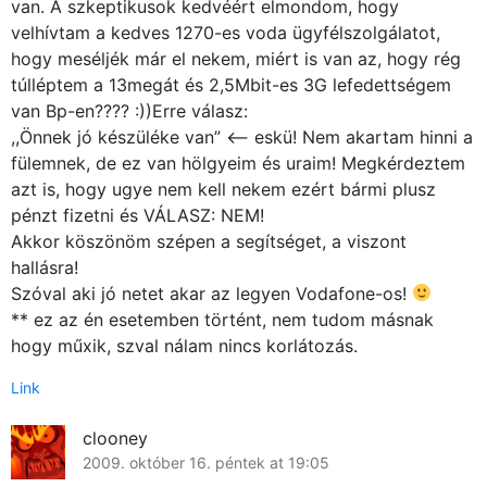
van. A szkeptikusok kedvéért elmondom, hogy
velhívtam a kedves 1270-es voda ügyfélszolgálatot,
hogy meséljék már el nekem, miért is van az, hogy rég
túlléptem a 13megát és 2,5Mbit-es 3G lefedettségem
van Bp-en???? :))Erre válasz:
,,Önnek jó készüléke van” <—— eskü! Nem akartam hinni a
fülemnek, de ez van hölgyeim és uraim! Megkérdeztem
azt is, hogy ugye nem kell nekem ezért bármi plusz
pénzt fizetni és VÁLASZ: NEM!
Akkor köszönöm szépen a segítséget, a viszont
hallásra!
Szóval aki jó netet akar az legyen Vodafone-os!
** ez az én esetemben történt, nem tudom másnak
hogy műxik, szval nálam nincs korlátozás.
Link
clooney
2009. október 16. péntek at 19:05