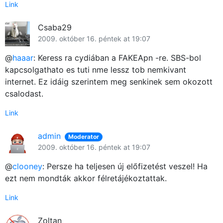
Link
Csaba29
2009. október 16. péntek at 19:07
@
haaar
: Keress ra cydiában a FAKEApn -re. SBS-bol
kapcsolgathato es tuti nme lessz tob nemkivant
internet. Ez idáig szerintem meg senkinek sem okozott
csalodast.
Link
admin
Moderator
2009. október 16. péntek at 19:07
@
clooney
: Persze ha teljesen új előfizetést veszel! Ha
Főoldal
ezt nem mondták akkor félretájékoztattak.
Közösség
Link
GYIK
Zoltan