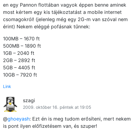
en egy Pannon flottában vagyok éppen benne aminek
most kértem egy kis tájékoztatást a mobile internet
csomagokról! (jelenleg még egy 2G-m van szóval nem
érint) Nekem eléggé pofásnak tűnnek:
100MB – 1670 ft
500MB – 1890 ft
1GB – 2040 ft
2GB – 2892 ft
5GB – 4405 ft
10GB – 7920 ft
Link
szagi
2009. október 16. péntek at 19:05
@
ghoeyash
: Ezt én is meg tudom erősíteni, mert nekem
is pont ilyen előfizetésem van, és szuper!