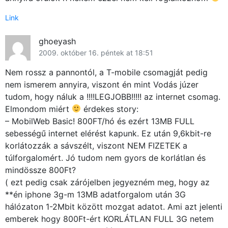
Link
ghoeyash
2009. október 16. péntek at 18:51
Nem rossz a pannontól, a T-mobile csomagját pedig
nem ismerem annyira, viszont én mint Vodás júzer
tudom, hogy náluk a !!!!LEGJOBB!!!!! az internet csomag.
Elmondom miért
érdekes story:
– MobilWeb Basic! 800FT/hó és ezért 13MB FULL
sebességű internet elérést kapunk. Ez után 9,6kbit-re
korlátozzák a sávszélt, viszont NEM FIZETEK a
túlforgalomért. Jó tudom nem gyors de korlátlan és
mindössze 800Ft?
( ezt pedig csak zárójelben jegyezném meg, hogy az
**én iphone 3g-m 13MB adatforgalom után 3G
hálózaton 1-2Mbit között mozgat adatot. Ami azt jelenti
emberek hogy 800Ft-ért KORLÁTLAN FULL 3G netem