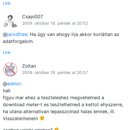
Link
Csapi007
2009. október 16. péntek at 20:52
@
jarodfree
: Ha úgy van ahogy írja akkor korlátlan az
adatforgalom.
Link
Zoltan
2009. október 16. péntek at 20:57
@
admin
:
hali
figyu mar ehez a teszteleshez megvehetned a
download meter-t es tesztelhetned a kettot ehyszerre,
ha utana alternativan lepasszolnad halas lennek, ill.
Visszateritenem
esetleg valaki szinten?