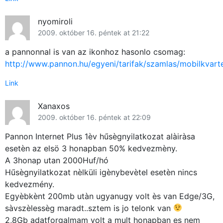
nyomiroli
2009. október 16. péntek at 21:22
a pannonnal is van az ikonhoz hasonlo csomag:
http://www.pannon.hu/egyeni/tarifak/szamlas/mobilkvarte
Link
Xanaxos
2009. október 16. péntek at 22:09
Pannon Internet Plus 1èv hűsègnyilatkozat alàiràsa
esetèn az elsö 3 honapban 50% kedvezmèny.
A 3honap utan 2000Huf/hó
Hűsègnyilatkozat nèlküli igènybevètel esetèn nincs
kedvezmény.
Egyèbkènt 200mb utàn ugyanugy volt ès van Edge/3G,
sàvszèlessèg maradt..sztem is jo telonk van
2,8Gb adatforgalmam volt a mult honapban es nem