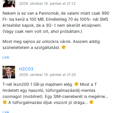
2009. október 16. péntek at 21:12
Nekem is ez van a Pannonnál, de valami miatt csak 990
Ft- ba kerül a 100 MB. Elméletileg 70 és 100%- nál SMS
értesítést kapok, de a 3G- t nem sikerült elcsípnem.
(Vagy csak nem volt ott, ahol próbáltam.)
Most meg sajnos az unlockra várok. Asszem addig
szüneteltetem a szolgáltatást.
Link
H2CO3
2009. október 16. péntek at 21:20
T-nél ikon200 1 GB-ja majdnem elég.
Most a T
hirdetett egy hasonló, túlforgalmazásidíj-mentes
csomagot (mobilnet). Egy SIM-csereberét is megérne…
A túlforgalmazási díjuk viszont jó drága…
Link