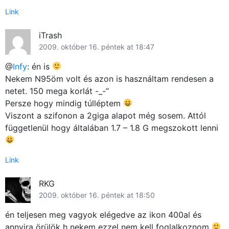
Link
iTrash
2009. október 16. péntek at 18:47
@
Infy
: én is
Nekem N95öm volt és azon is használtam rendesen a
netet. 150 mega korlát -_-”
Persze hogy mindig túlléptem
Viszont a szifonon a 2giga alapot még sosem. Attól
függetlenül hogy általában 1.7 – 1.8 G megszokott lenni
Link
RKG
2009. október 16. péntek at 18:50
én teljesen meg vagyok elégedve az ikon 400al és
annyira örülök h nekem ezzel nem kell foglalkoznom