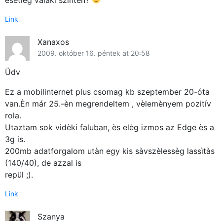
Link
Xanaxos
2009. október 16. péntek at 20:58
Üdv
Ez a mobilinternet plus csomag kb szeptember 20-óta
van.Èn már 25.-èn megrendeltem , vèlemènyem pozitív
rola.
Utaztam sok vidèki faluban, ès elèg izmos az Edge ès a
3g is.
200mb adatforgalom utàn egy kis sàvszèlessèg lassìtàs
(140/40), de azzal is
repül ;).
Link
Szanya