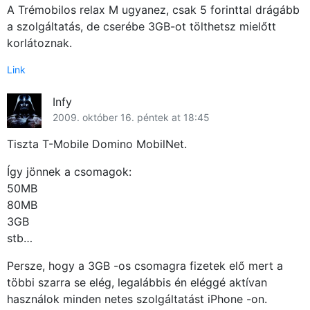
A Trémobilos relax M ugyanez, csak 5 forinttal drágább
a szolgáltatás, de cserébe 3GB-ot tölthetsz mielőtt
korlátoznak.
Link
Infy
2009. október 16. péntek at 18:45
Tiszta T-Mobile Domino MobilNet.
Így jönnek a csomagok:
50MB
80MB
3GB
stb…
Persze, hogy a 3GB -os csomagra fizetek elő mert a
többi szarra se elég, legalábbis én eléggé aktívan
használok minden netes szolgáltatást iPhone -on.