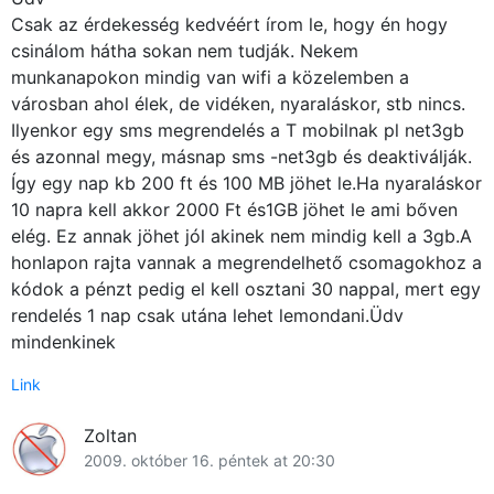
Csak az érdekesség kedvéért írom le, hogy én hogy
csinálom hátha sokan nem tudják. Nekem
munkanapokon mindig van wifi a közelemben a
városban ahol élek, de vidéken, nyaraláskor, stb nincs.
Ilyenkor egy sms megrendelés a T mobilnak pl net3gb
és azonnal megy, másnap sms -net3gb és deaktiválják.
Így egy nap kb 200 ft és 100 MB jöhet le.Ha nyaraláskor
10 napra kell akkor 2000 Ft és1GB jöhet le ami bőven
elég. Ez annak jöhet jól akinek nem mindig kell a 3gb.A
honlapon rajta vannak a megrendelhető csomagokhoz a
kódok a pénzt pedig el kell osztani 30 nappal, mert egy
rendelés 1 nap csak utána lehet lemondani.Üdv
mindenkinek
Link
Zoltan
2009. október 16. péntek at 20:30