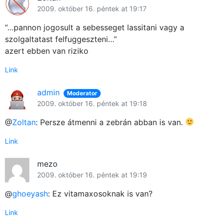
2009. október 16. péntek at 19:17
Használt Apple
“…pannon jogosult a sebesseget lassitani vagy a
szolgaltatast felfuggeszteni…”
Apple szerviz
azert ebben van riziko
Link
admin
Moderator
2009. október 16. péntek at 19:18
@
Zoltan
: Persze átmenni a zebrán abban is van.
Link
mezo
2009. október 16. péntek at 19:19
@
ghoeyash
: Ez vitamaxosoknak is van?
Link