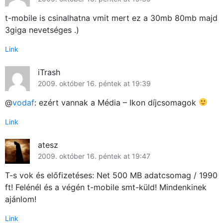
t-mobile is csinalhatna vmit mert ez a 30mb 80mb majd
3giga nevetséges .)
Link
iTrash
2009. október 16. péntek at 19:39
@
vodaf
: ezért vannak a Média – Ikon díjcsomagok
Link
atesz
2009. október 16. péntek at 19:47
T-s vok és előfizetéses: Net 500 MB adatcsomag / 1990
ft! Felénél és a végén t-mobile smt-küld! Mindenkinek
ajánlom!
Link