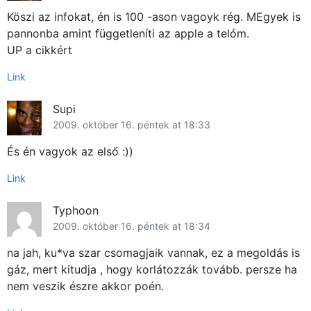
Köszi az infokat, én is 100 -ason vagoyk rég. MEgyek is
pannonba amint függetleníti az apple a telóm.
UP a cikkért
Link
Supi
2009. október 16. péntek at 18:33
És én vagyok az első :))
Link
Typhoon
2009. október 16. péntek at 18:34
na jah, ku*va szar csomagjaik vannak, ez a megoldás is
gáz, mert kitudja , hogy korlátozzák tovább. persze ha
nem veszik észre akkor poén.