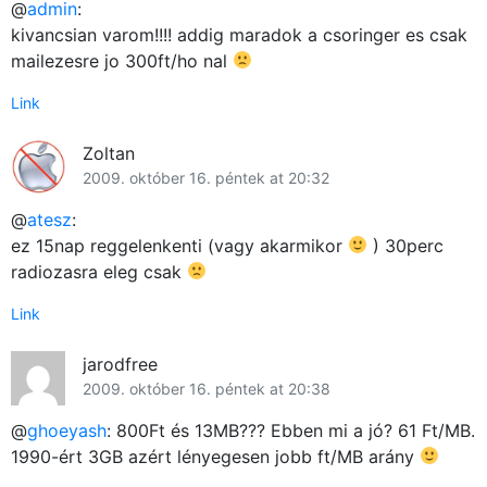
@
admin
:
kivancsian varom!!!! addig maradok a csoringer es csak
mailezesre jo 300ft/ho nal
Link
Zoltan
2009. október 16. péntek at 20:32
@
atesz
:
ez 15nap reggelenkenti (vagy akarmikor
) 30perc
radiozasra eleg csak
Link
jarodfree
2009. október 16. péntek at 20:38
@
ghoeyash
: 800Ft és 13MB??? Ebben mi a jó? 61 Ft/MB.
1990-ért 3GB azért lényegesen jobb ft/MB arány