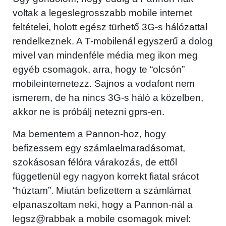
voltak a legeslegrosszabb mobile internet
feltételei, holott egész türhető 3G-s hálózattal
rendelkeznek. A T-mobilenál egyszerű a dolog
mivel van mindenféle média meg ikon meg
egyéb csomagok, arra, hogy te “olcsón”
mobileinternetezz. Sajnos a vodafont nem
ismerem, de ha nincs 3G-s háló a közelben,
akkor ne is próbálj netezni gprs-en.
Ma bementem a Pannon-hoz, hogy
befizessem egy számlaelmaradásomat,
szokásosan félóra várakozás, de ettől
függetlenül egy nagyon korrekt fiatal srácot
“húztam”. Miután befizettem a számlámat
elpanaszoltam neki, hogy a Pannon-nál a
legsz@rabbak a mobile csomagok mivel: