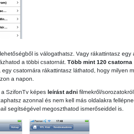
lehetőségből is válogathatsz. Vagy rákattintasz egy 
tázhatod a többi csatornát.
Több mint 120 csatorna 
a egy csatornára rákattintasz láthatod, hogy milyen 
zon a napon.
 a SzifonTv képes
leírást adni
filmekről/sorozatokró
 kaphatsz azonnal és nem kell más oldalakra fellépn
il segítségével megoszthatod ismerőseiddel is.