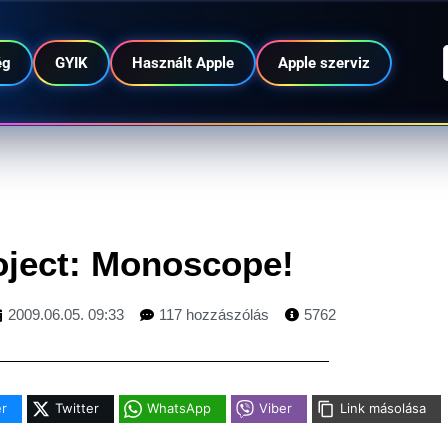
ég
GYIK
Használt Apple
Apple szerviz
oject: Monoscope!
2009.06.05. 09:33
117 hozzászólás
5762
r
Twitter
WhatsApp
Viber
Link másolása