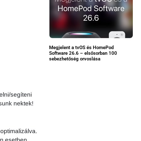
Közösség
GYIK
Használt Apple
Megjelent a tvOS és HomePod
Apple szerviz
Software 26.6 – elsősorban 100
sebezhetőség orvoslása
lni/segíteni
sunk nektek!
optimalizálva.
en esetben.