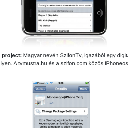
project:
Magyar nevén SzifonTv, igazából egy digitál
yen. A tvmustra.hu és a szifon.com közös iPhoneos 