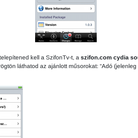
telepítened kell a SzifonTv-t, a
szifon.com cydia s
rögtön láthatod az ajánlott műsorokat: “Adó (jelenleg