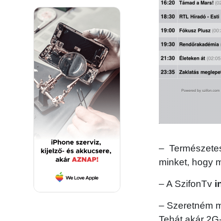
– Természetese
minket, hogy 
– A SzifonTv
i
– Szeretném mé
Tehát akár 2G-