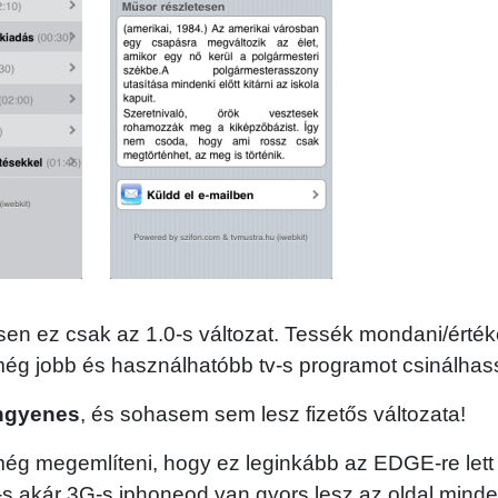
n ez csak az 1.0-s változat. Tessék mondani/értéke
még jobb és használhatóbb tv-s programot csinálhas
ngyenes
, és sohasem sem lesz fizetős változata!
g megemlíteni, hogy ez leginkább az EDGE-re lett 
s akár 3G-s iphoneod van gyors lesz az oldal mind