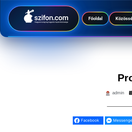
Főoldal
Közöss
Pr
admin
Facebook
Messenge