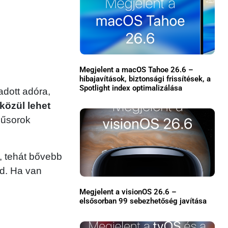
Megjelent a macOS Tahoe 26.6 –
hibajavítások, biztonsági frissítések, a
Spotlight index optimalizálása
adott adóra,
közül lehet
műsorok
×
l, tehát bővebb
ed. Ha van
Megjelent a visionOS 26.6 –
elsősorban 99 sebezhetőség javítása
Főoldal