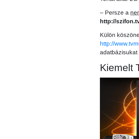
– Persze a
ne
http://szifon.
Külön köszön
http://www.tvm
adatbázisukat
Kiemelt