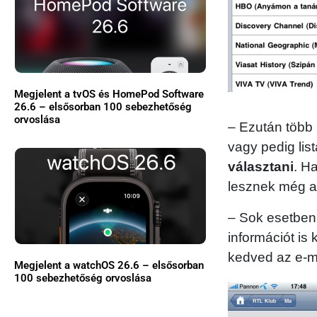
Megjelent a tvOS és HomePod Software
26.6 – elsősorban 100 sebezhetőség
orvoslása
– Ezután több 
vagy pedig lis
választani
. H
lesznek még a
– Sok esetben
információt is
kedved az e-ma
Megjelent a watchOS 26.6 – elsősorban
100 sebezhetőség orvoslása