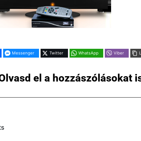
Messenger
Twitter
WhatsApp
Viber
Olvasd el a hozzászólásokat i
ts