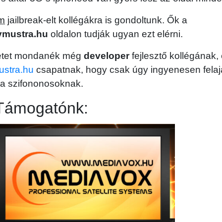
m
jailbreak-elt kollégákra is gondoltunk. Ők a
tvmustra.hu
oldalon tudják ugyan ezt elérni.
etet mondanék még
developer
fejlesztő kollégának,
ustra.hu
csapatnak, hogy csak úgy ingyenesen felaj
 a szifononosoknak.
 Támogatónk: