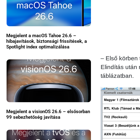
Megjelent a macOS Tahoe 26.6 –
hibajavítások, biztonsági frissítések, a
Spotlight index optimalizálása
– Első körben 
Elindítás után 
táblázatban.
Megjelent a visionOS 26.6 – elsősorban
99 sebezhetőség javítása