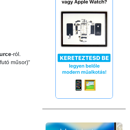
ource
-ról.
 futó műsor)”