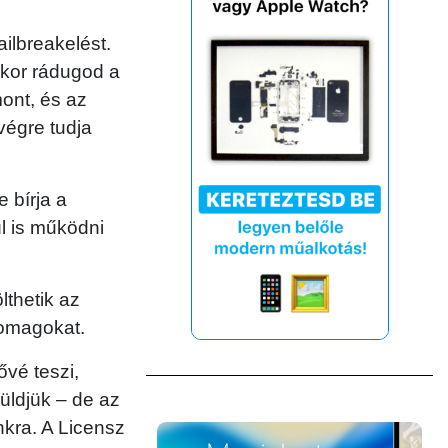
ailbreakelést.
ikor rádugod a
mont, és az
végre tudja
 bírja a
l is működni
lthetik az
somagokat.
vé teszi,
küldjük – de az
nkra. A Licensz