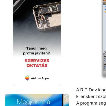
A RiP Dev kiad
kliensként szo
A program segí