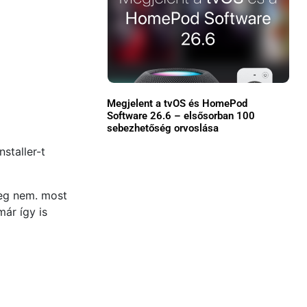
Közösség
GYIK
Használt Apple
Megjelent a tvOS és HomePod
Apple szerviz
Software 26.6 – elsősorban 100
sebezhetőség orvoslása
staller-t
meg nem. most
már így is