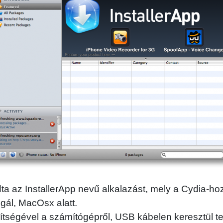
ta az InstallerApp nevű alkalazást, mely a Cydia-ho
lgál, MacOsx alatt.
tségével a számítógépről, USB kábelen keresztül te