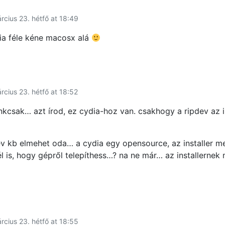
rcius 23. hétfő at 18:49
ia féle kéne macosx alá
rcius 23. hétfő at 18:52
nkcsak… azt írod, ez cydia-hoz van. csakhogy a ripdev az in
ev kb elmehet oda… a cydia egy opensource, az installer 
 is, hogy gépről telepíthess…? na ne már… az installernek 
rcius 23. hétfő at 18:55