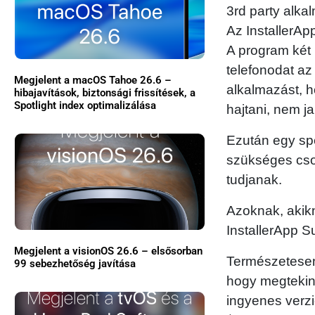
3rd party alka
Az InstallerAp
A program két 
telefonodat az
Megjelent a macOS Tahoe 26.6 –
alkalmazást, h
hibajavítások, biztonsági frissítések, a
Spotlight index optimalizálása
hajtani, nem ja
Ezután egy spe
szükséges cso
tudjanak.
Azoknak, akikne
InstallerApp S
Megjelent a visionOS 26.6 – elsősorban
Természetesen
99 sebezhetőség javítása
hogy megtekint
ingyenes verzi