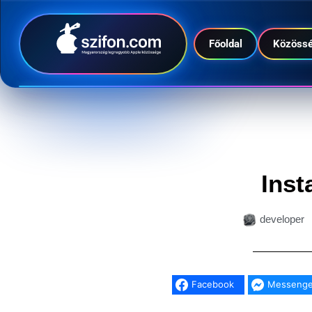
Főoldal
Közöss
Inst
developer
Facebook
Messenge