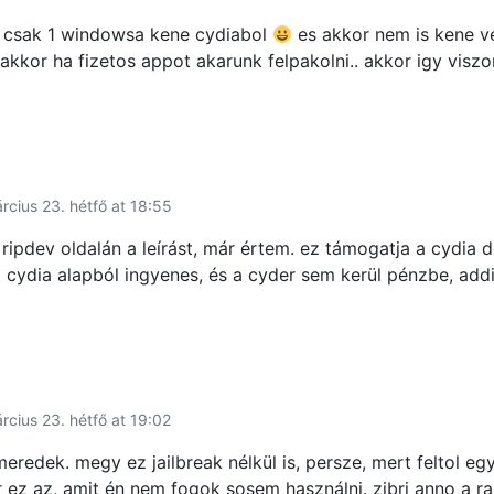
 csak 1 windowsa kene cydiabol
es akkor nem is kene ve
akkor ha fizetos appot akarunk felpakolni.. akkor igy visz
rcius 23. hétfő at 18:55
ripdev oldalán a leírást, már értem. ez támogatja a cydia do
cydia alapból ingyenes, és a cyder sem kerül pénzbe, add
rcius 23. hétfő at 19:02
 meredek. megy ez jailbreak nélkül is, persze, mert feltol eg
r ez az, amit én nem fogok sosem használni. zibri anno a 