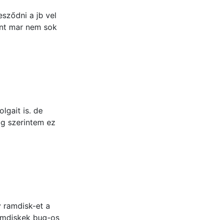
sződni a jb vel
ont mar nem sok
lgait is. de
ig szerintem ez
y ramdisk-et a
ramdiskek bug-os