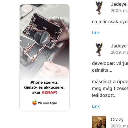
Jadeye
2009. má
na már csak cyd
Link
Jadeye
2009. má
developer: várju
csinálta…
másrészt a ripd
meg még fizessél
leáldozott.
Link
Crazy
2009. má