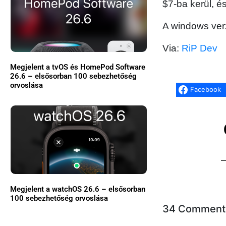
$7-ba kerül, 
A windows verz
Via:
RiP Dev
Megjelent a tvOS és HomePod Software
26.6 – elsősorban 100 sebezhetőség
orvoslása
Facebook
Megjelent a watchOS 26.6 – elsősorban
100 sebezhetőség orvoslása
34 Comment