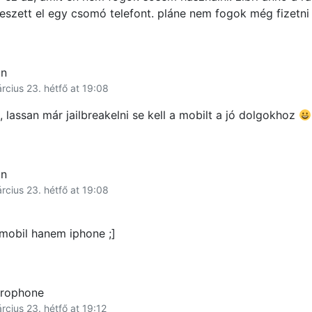
eszett el egy csomó telefont. pláne nem fogok még fizetni i
an
rcius 23. hétfő at 19:08
g, lassan már jailbreakelni se kell a mobilt a jó dolgokhoz
an
rcius 23. hétfő at 19:08
 mobil hanem iphone ;]
trophone
rcius 23. hétfő at 19:12