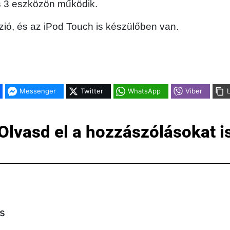
és 3 eszközön működik.
ió, és az iPod Touch is készülőben van.
Messenger
Twitter
WhatsApp
Viber
Olvasd el a hozzászólásokat i
s