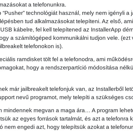
lmazásokat a telefonunkra.
p “Pusher” technológiát használ, mely nem igényli a j
lépésben tud alkalmazásokat telepíteni. Az első, am
 USB kábelre, fel kell telepítened az InstallerApp dé
ogy a számítógéped kommunikálni tudjon vele. (ezt 
ilbreakelt telefonokon is).
ciális ramdisket tölt fel a telefonodra, ami működésre
magokat, hogy a rendszerpartíció módosítása nélkü
k már jailbreakelt telefonjuk van, az Installerből letö
upport nevű programot, mely telepíti a szükséges c
 mindennek megvan a maga ára… A program lehető
sük az egyes források tartalmát, és azt a telefonra 
ó nem engedi azt, hogy telepítsük azokat a telefonu