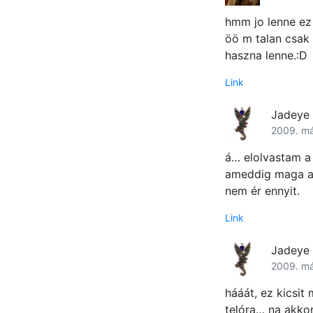
hmm jo lenne ez
öö m talan csak 
haszna lenne.:D
Link
Jadeye
2009. má
á… elolvastam a 
ameddig maga a 
nem ér ennyit.
Link
Jadeye
2009. má
hááát, ez kicsit
telóra… na akko