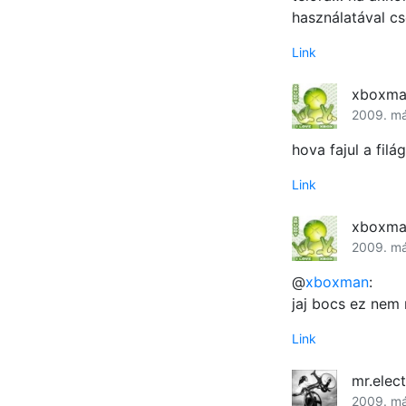
használatával cs
Link
xboxm
2009. má
hova fajul a filá
Link
xboxm
2009. má
@
xboxman
:
jaj bocs ez nem
Link
mr.elec
2009. má