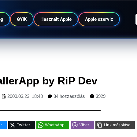
ég
GYIK
Használt Apple
Apple szerviz
allerApp by RiP Dev
2009.03.23. 18:48
34 hozzászólás
3929
r
Twitter
WhatsApp
Viber
Link másolása