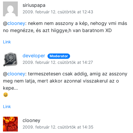
siriuspapa
2009. február 12. csütörtök at 12:43
@
clooney
: nekem nem asszony a kép, nehogy vmi más
no megnézze, és azt hiiggye,h van baratnom XD
Link
developer
Moderator
2009. február 12. csütörtök at 14:27
@
clooney
: termeszetesen csak addig, amig az asszony
meg nem latja, mert akkor azonnal visszakerul az o
kepe…
Link
clooney
2009. február 12. csütörtök at 14:35