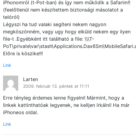
iPhonomról (t-Pot-ban) és így nem működik a Safarim!!
GYIK
(feelőtlenül nem készítettem biztonsági másolatot a
telóról)
Használt Apple
Légyszi ha tud valaki segíteni nekem nagyon
megköszönném, vagy ugy hogy elküld nekem egy ilyen
Apple szerviz
file-t .Egyébként itt található a file: \\\T-
PoT\private\var\stash\Applications.Dax6Sm\MobileSafari.
Előre is köszike!!!
Link
Larten
2009. február 13. péntek at 11:11
Erre tényleg érdemes lenne figyelni! Mármint, hogy a
linkek kattinthatóak legyenek, ne kelljen írkálni! Ha már
iPhoneos oldal.
Link