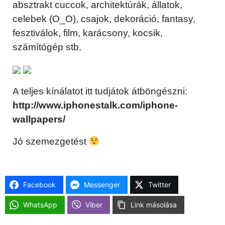
absztrakt cuccok, architektúrák, állatok,
celebek (O_O), csajok, dekoráció, fantasy,
fesztiválok, film, karácsony, kocsik,
számítógép stb.
A teljes kínálatot itt tudjátok átböngészni:
http://www.iphonestalk.com/iphone-
wallpapers/
Jó szemezgetést
Facebook
Messenger
Twitter
WhatsApp
Viber
Link másolása