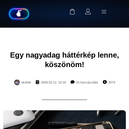
Egy nagyadag háttérkép lenne,
köszönöm!
nkAAA
2009.02.12. 10:16
15 hozzászólás
3074