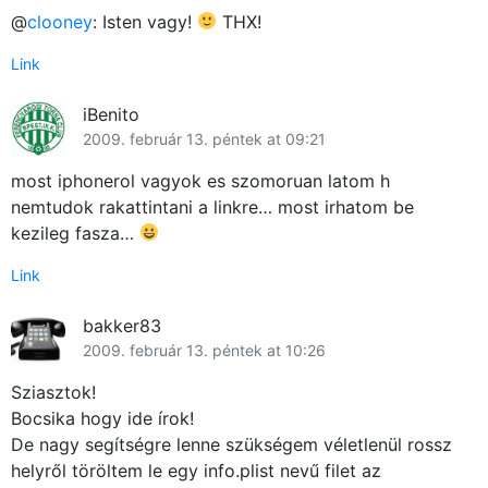
@
clooney
: Isten vagy!
THX!
Link
iBenito
2009. február 13. péntek at 09:21
most iphonerol vagyok es szomoruan latom h
nemtudok rakattintani a linkre… most irhatom be
kezileg fasza…
Link
bakker83
2009. február 13. péntek at 10:26
Sziasztok!
Főoldal
Bocsika hogy ide írok!
De nagy segítségre lenne szükségem véletlenül rossz
Közösség
helyről töröltem le egy info.plist nevű filet az