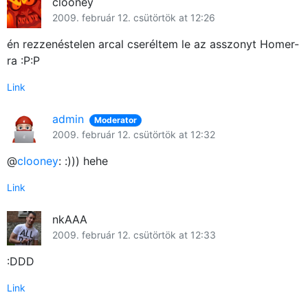
clooney
2009. február 12. csütörtök at 12:26
én rezzenéstelen arcal cseréltem le az asszonyt Homer-
ra :P:P
Link
admin
Moderator
2009. február 12. csütörtök at 12:32
@
clooney
: :))) hehe
Link
nkAAA
2009. február 12. csütörtök at 12:33
:DDD
Link