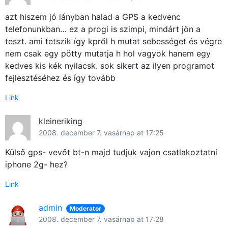
azt hiszem jó iányban halad a GPS a kedvenc
telefonunkban… ez a progi is szimpi, mindárt jön a
teszt. ami tetszik így kpről h mutat sebességet és végre
nem csak egy pötty mutatja h hol vagyok hanem egy
kedves kis kék nyilacsk. sok sikert az ilyen programot
fejlesztéséhez és így tovább
Link
kleineriking
2008. december 7. vasárnap at 17:25
Külső gps- vevőt bt-n majd tudjuk vajon csatlakoztatni
iphone 2g- hez?
Link
admin
Moderator
2008. december 7. vasárnap at 17:28