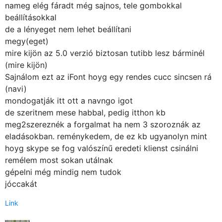
nameg elég fáradt még sajnos, tele gombokkal
Közösség
beállításokkal
de a lényeget nem lehet beállítani
GYIK
megy(eget)
mire kijön az 5.0 verzió biztosan tutibb lesz bárminél
Használt Apple
(mire kijön)
Sajnálom ezt az iFont hoyg egy rendes cucc sincsen rá
Apple szerviz
(navi)
mondogatják itt ott a navngo igot
de szeritnem mese habbal, pedig itthon kb
meg2szereznék a forgalmat ha nem 3 szoroznák az
eladásokban. reménykedem, de ez kb ugyanolyn mint
hoyg skype se fog valószínű eredeti klienst csinálni
remélem most sokan utálnak
gépelni még mindig nem tudok
jóccakát
Link