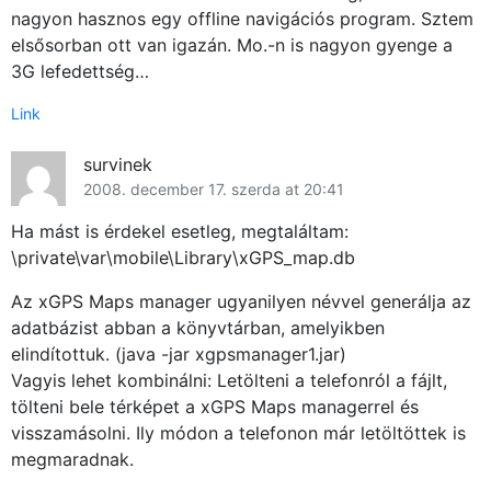
nagyon hasznos egy offline navigációs program. Sztem
elsősorban ott van igazán. Mo.-n is nagyon gyenge a
3G lefedettség…
Link
survinek
2008. december 17. szerda at 20:41
Ha mást is érdekel esetleg, megtaláltam:
\private\var\mobile\Library\xGPS_map.db
Az xGPS Maps manager ugyanilyen névvel generálja az
adatbázist abban a könyvtárban, amelyikben
elindítottuk. (java -jar xgpsmanager1.jar)
Vagyis lehet kombinálni: Letölteni a telefonról a fájlt,
tölteni bele térképet a xGPS Maps managerrel és
visszamásolni. Ily módon a telefonon már letöltöttek is
megmaradnak.