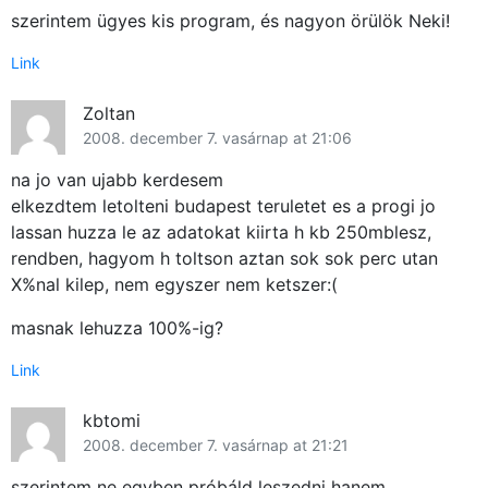
szerintem ügyes kis program, és nagyon örülök Neki!
Link
Zoltan
2008. december 7. vasárnap at 21:06
na jo van ujabb kerdesem
elkezdtem letolteni budapest teruletet es a progi jo
lassan huzza le az adatokat kiirta h kb 250mblesz,
rendben, hagyom h toltson aztan sok sok perc utan
X%nal kilep, nem egyszer nem ketszer:(
masnak lehuzza 100%-ig?
Link
kbtomi
2008. december 7. vasárnap at 21:21
szerintem ne egyben próbáld leszedni hanem