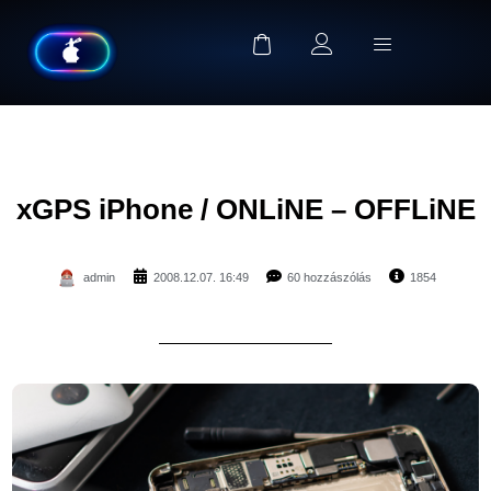
xGPS iPhone / ONLiNE – OFFLiNE
admin
2008.12.07. 16:49
60 hozzászólás
1854