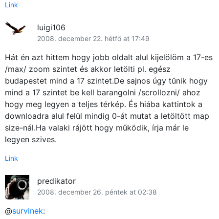
Link
luigi106
2008. december 22. hétfő at 17:49
Hát én azt hittem hogy jobb oldalt alul kijelölöm a 17-es
/max/ zoom szintet és akkor letölti pl. egész
budapestet mind a 17 szintet.De sajnos úgy tűnik hogy
mind a 17 szintet be kell barangolni /scrollozni/ ahoz
hogy meg legyen a teljes térkép. És hiába kattintok a
downloadra alul felül mindig 0-át mutat a letöltött map
size-nál.Ha valaki rájött hogy működik, írja már le
legyen szives.
Link
predikator
2008. december 26. péntek at 02:38
@
survinek
: