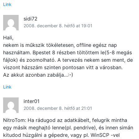
Link
sidi72
2008. december 8. hétfő at 19:01
Hali,
nekem is műkszik tökéletesen, offline egész nap
használtam. Bpestet 8 részben töltöttem le(5-8 megás
fájlok) és zoomolható. A tervezés nekem sem ment, de
viszont házszám szinten pontosan vitt a városban.
Az akkut azonban zabálja…:-)
Link
inter01
2008. december 8. hétfő at 21:01
NitroTom: Ha rádugod az adatkábelt, felugrik mintha
egy másik meghajtó lenne(pl. pendrive), és innen simán
kitudod húzgálni a gépedre, vagy pl. WinSCP -vel