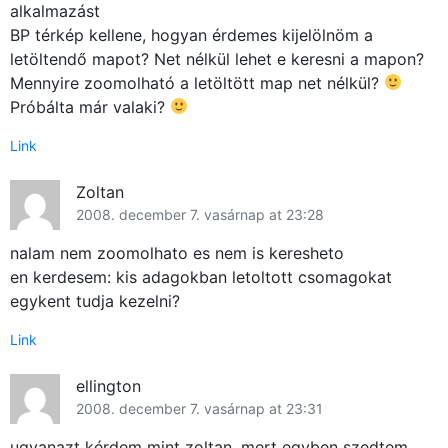
alkalmazást
BP térkép kellene, hogyan érdemes kijelölnöm a
letöltendő mapot? Net nélkül lehet e keresni a mapon?
Mennyire zoomolható a letöltött map net nélkül?
Próbálta már valaki?
Link
Zoltan
2008. december 7. vasárnap at 23:28
nalam nem zoomolhato es nem is keresheto
en kerdesem: kis adagokban letoltott csomagokat
egykent tudja kezelni?
Link
ellington
2008. december 7. vasárnap at 23:31
ugyanazt kérdem mint zoltan, mert egyben szedtem