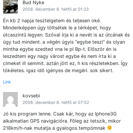
Bud Nyke
2008. december 8. hétfő at 01:23
Én kb 2 napja tesztelgetem és teljesen oké.
Mindenképpen úgy töltsétek le a térképet, hogy
útcaszintű legyen. Szóval írja ki a nevét is az útcának és
úgy tud mindent. a végén úgyis “egybe teszi” és olyan
mintha egybe szedted vna le pl Bp-t. Először én is
leszedtem egy nagy várost egybe és nem írta ki a
címeket ill semmit. aztán jött ez, h kis részletekben. Így
tökéletes. igaz idő igényes de megéri. sok sikert.
Link
kovsebi
2008. december 8. hétfő at 07:52
Jó kis program lenne. Csak kár, hogy az Iphone3G
alkalmatlan GPS navigációra. Főleg az tetszik, mikor
218km/h-nak mutatja a gyalogos tempómnak