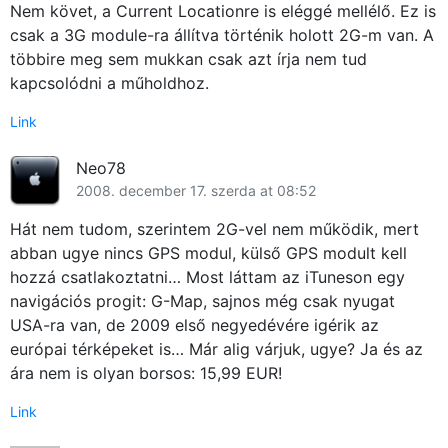
Nem követ, a Current Locationre is eléggé mellélő. Ez is
csak a 3G module-ra állítva történik holott 2G-m van. A
többire meg sem mukkan csak azt írja nem tud
kapcsolódni a műholdhoz.
Link
Neo78
2008. december 17. szerda at 08:52
Hát nem tudom, szerintem 2G-vel nem működik, mert
abban ugye nincs GPS modul, külső GPS modult kell
hozzá csatlakoztatni… Most láttam az iTuneson egy
navigációs progit: G-Map, sajnos még csak nyugat
USA-ra van, de 2009 első negyedévére igérik az
európai térképeket is… Már alig várjuk, ugye? Ja és az
ára nem is olyan borsos: 15,99 EUR!
Link