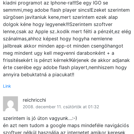
kiadni programot az Iphone-ra!!!Se egy IGO se
semmmi,meg adobe flash player sincs!Ezeket szerintem
sürgösen javitaniuk kene,mert szerintem ezek alap
dolgok kéne hogy legyenek!!!Szerintem szoftver
lenne,csak az Apple sz..kodik mert félti a pénzét,ez elég
szánalmas,ahhoz képest hogy hogyha nemlenne
jailbreak akkor minden app-ot minden csengöhangot
meg mindent ugy kell megvenni darabonként + a
frissitésekért is pénzt kérnek!Kérjenek de akkor adjanak
érte cserébe egy adobe flash playert,nemhiszem hogy
annyira bebuktatná a piacukat!!
Link
reichricchi
2008. december 11. csütörtök at 01:32
szerintem is jó úton vagyunk…:-)
én azt nem tudom a google maps mindeféle navigációs
szoftver nélkül használja az internetet amikor keresek