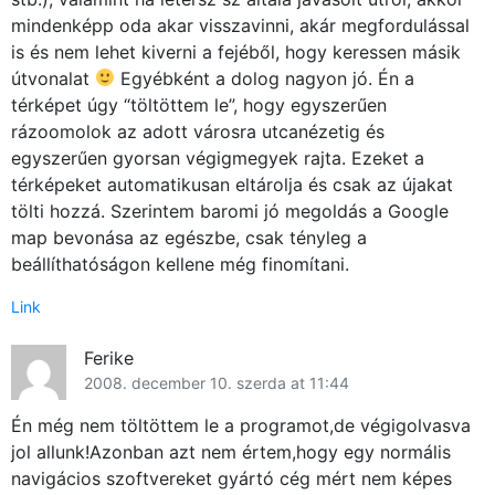
mindenképp oda akar visszavinni, akár megfordulással
is és nem lehet kiverni a fejéből, hogy keressen másik
útvonalat
Egyébként a dolog nagyon jó. Én a
térképet úgy “töltöttem le”, hogy egyszerűen
rázoomolok az adott városra utcanézetig és
egyszerűen gyorsan végigmegyek rajta. Ezeket a
térképeket automatikusan eltárolja és csak az újakat
tölti hozzá. Szerintem baromi jó megoldás a Google
map bevonása az egészbe, csak tényleg a
beállíthatóságon kellene még finomítani.
Link
Ferike
2008. december 10. szerda at 11:44
Én még nem töltöttem le a programot,de végigolvasva
jol allunk!Azonban azt nem értem,hogy egy normális
navigácios szoftvereket gyártó cég mért nem képes