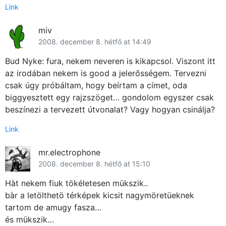
Link
miv
2008. december 8. hétfő at 14:49
Bud Nyke: fura, nekem neveren is kikapcsol. Viszont itt
az irodában nekem is good a jelerősségem. Tervezni
csak úgy próbáltam, hogy beírtam a címet, oda
biggyesztett egy rajzszöget… gondolom egyszer csak
beszínezi a tervezett útvonalat? Vagy hogyan csinálja?
Link
mr.electrophone
2008. december 8. hétfő at 15:10
Hàt nekem fiuk tökéletesen mükszik..
bàr a letölthetö térképek kicsit nagymöretüeknek
tartom de amugy fasza…
és mükszik…