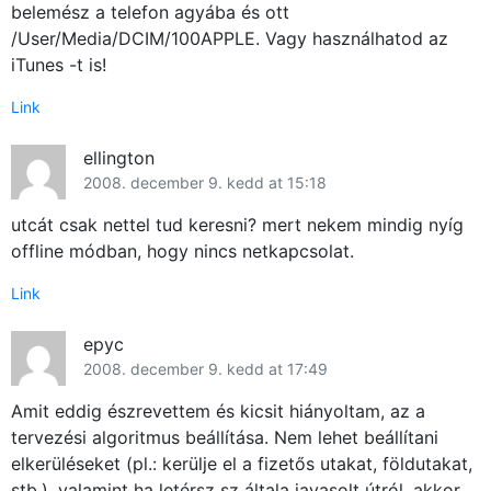
belemész a telefon agyába és ott
/User/Media/DCIM/100APPLE. Vagy használhatod az
iTunes -t is!
Link
ellington
2008. december 9. kedd at 15:18
utcát csak nettel tud keresni? mert nekem mindig nyíg
offline módban, hogy nincs netkapcsolat.
Link
epyc
2008. december 9. kedd at 17:49
Amit eddig észrevettem és kicsit hiányoltam, az a
tervezési algoritmus beállítása. Nem lehet beállítani
elkerüléseket (pl.: kerülje el a fizetős utakat, földutakat,
stb.), valamint ha letérsz sz általa javasolt útról, akkor