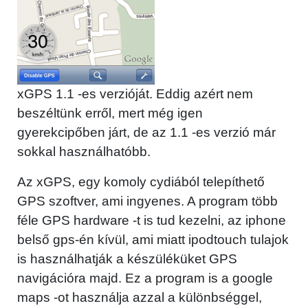
xGPS 1.1 -es verzióját. Eddig azért nem
beszéltünk erről, mert még igen
gyerekcipőben járt, de az 1.1 -es verzió már
sokkal használhatóbb.
Az xGPS, egy komoly cydiából telepíthető
GPS szoftver, ami ingyenes. A program több
féle GPS hardware -t is tud kezelni, az iphone
belső gps-én kívül, ami miatt ipodtouch tulajok
is használhatják a készüléküket GPS
navigációra majd. Ez a program is a google
maps -ot használja azzal a különbséggel,