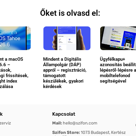
Őket is olvasd el:
nt a macOS
Mindent a Digitális
Ügyfélkapu+
6.6 –
Állampolgár (DÁP)
azonosítás beállí
tások,
appról – regisztráció,
lépésről-lépésre 
gi frissítések,
támogatott
mobiltelefonod
ght index
készülékek, gyakori
segítségével
izálása
kérdések
ok
Kapcsolat
zerviz
Mail:
hello@szifon.com
Szifon Store:
1073 Budapest, Kertész