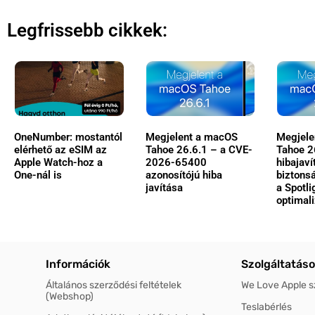
Legfrissebb cikkek:
OneNumber: mostantól
Megjelent a macOS
Megjele
elérhető az eSIM az
Tahoe 26.6.1 – a CVE-
Tahoe 2
Apple Watch-hoz a
2026-65400
hibajaví
One-nál is
azonosítójú hiba
biztonsá
javítása
a Spotli
optimal
Információk
Szolgáltatás
Általános szerződési feltételek
We Love Apple s
(Webshop)
Teslabérlés