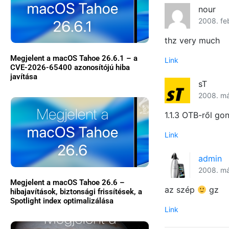
nour
2008. fe
thz very much
Megjelent a macOS Tahoe 26.6.1 – a
Link
CVE-2026-65400 azonosítójú hiba
javítása
sT
2008. má
1.1.3 OTB-ről gon
Link
admin
2008. má
Megjelent a macOS Tahoe 26.6 –
az szép
gz
hibajavítások, biztonsági frissítések, a
Spotlight index optimalizálása
Link