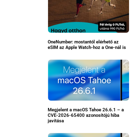
Közösség
GYIK
Használt Apple
OneNumber: mostantól elérhető az
Apple szerviz
eSIM az Apple Watch-hoz a One-nál is
Megjelent a macOS Tahoe 26.6.1 – a
CVE-2026-65400 azonosítójú hiba
javítása