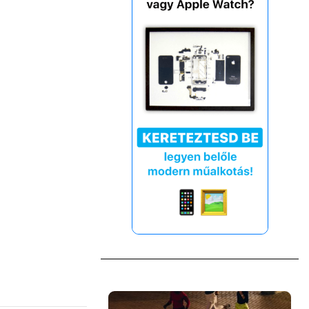
×
Főoldal