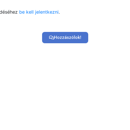
ldéséhez
be kell jelentkezni
.
Hozzászólok!