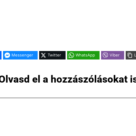
]
]
Messenger
Twitter
WhatsApp
Viber
Olvasd el a hozzászólásokat i