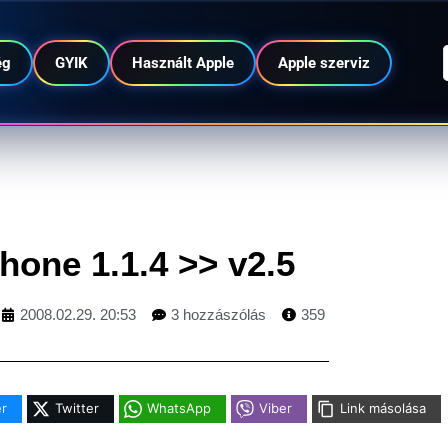
ég
GYIK
Használt Apple
Apple szerviz
hone 1.1.4 >> v2.5
2008.02.29. 20:53
3 hozzászólás
359
r
Twitter
WhatsApp
Viber
Link másolása