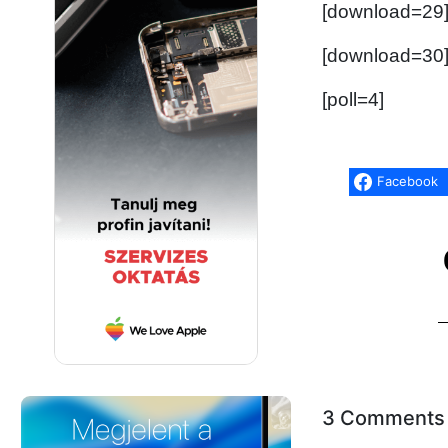
[download=29
[download=30
[poll=4]
Facebook
3 Comments