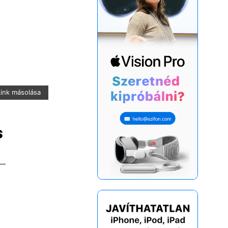
Link másolása
s