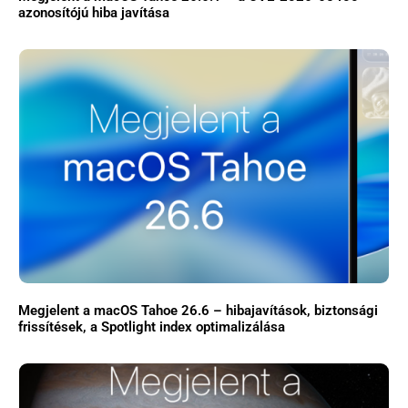
azonosítójú hiba javítása
Főoldal
Közösség
GYIK
Használt Apple
Apple szerviz
Megjelent a macOS Tahoe 26.6 – hibajavítások, biztonsági
frissítések, a Spotlight index optimalizálása