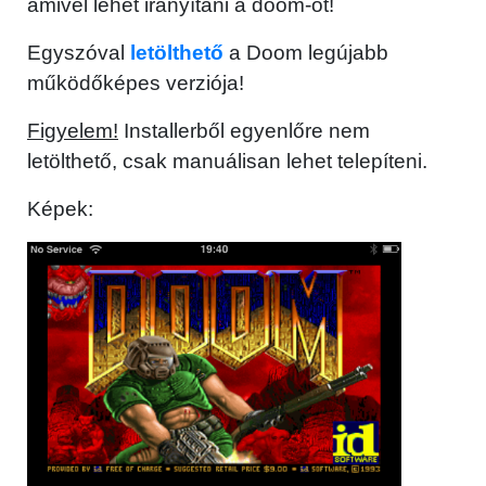
amivel lehet irányítani a doom-ot!
Egyszóval
letölthető
a Doom legújabb
működőképes verziója!
Figyelem!
Installerből egyenlőre nem
letölthető, csak manuálisan lehet telepíteni.
Képek: