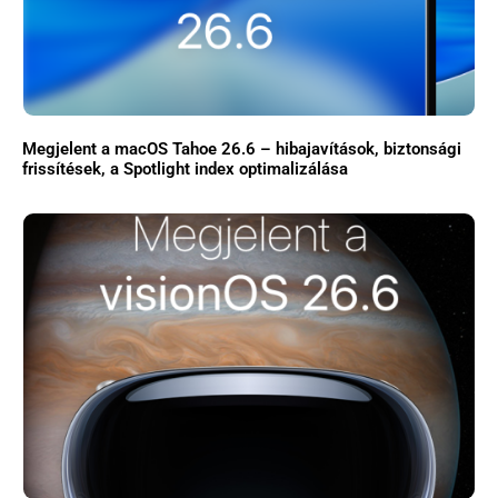
GYIK
Használt Apple
Megjelent a macOS Tahoe 26.6 – hibajavítások, biztonsági
Apple szerviz
frissítések, a Spotlight index optimalizálása