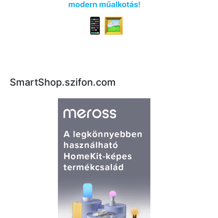
Főoldal
Közösség
GYIK
Használt Apple
SmartShop.szifon.com
Apple szerviz