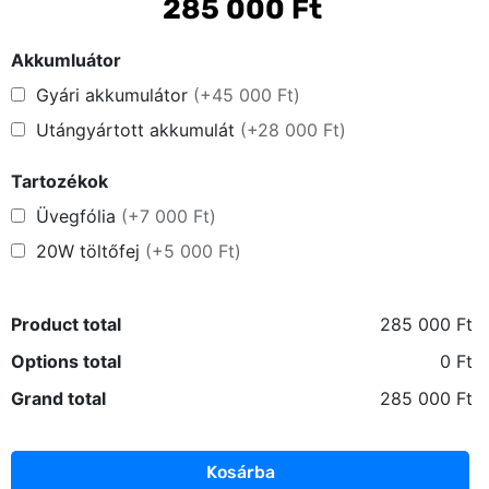
285 000
Ft
Akkumluátor
Gyári akkumulátor
(+45 000 Ft)
Utángyártott akkumulát
(+28 000 Ft)
Főoldal
Tartozékok
Üvegfólia
(+7 000 Ft)
Közösség
20W töltőfej
(+5 000 Ft)
GYIK
Product total
285 000 Ft
Használt Apple
Options total
0 Ft
Apple szerviz
Grand total
285 000 Ft
Kosárba