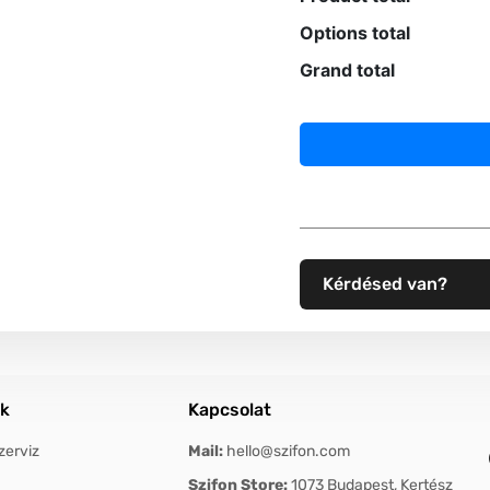
Options total
Grand total
Kérdésed van?
ok
Kapcsolat
zerviz
Mail:
hello@szifon.com
Szifon Store:
1073 Budapest, Kertész