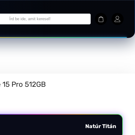
 15 Pro 512GB
k
Natúr Titán