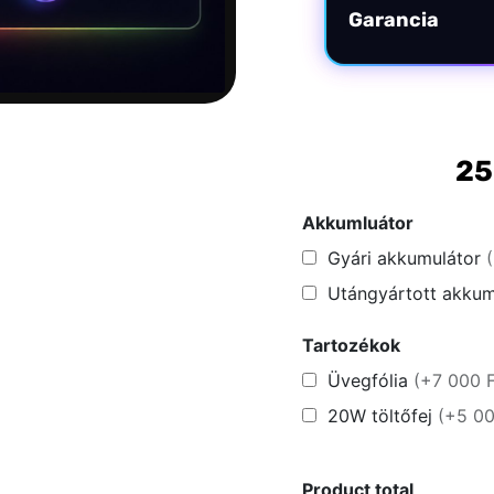
Garancia
25
Akkumluátor
Gyári akkumulátor
Utángyártott akku
Tartozékok
Üvegfólia
(+7 000 F
20W töltőfej
(+5 00
Product total