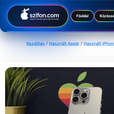
Főoldal
Közöss
Kezdőlap
/
Használt Apple
/
Használt iPho