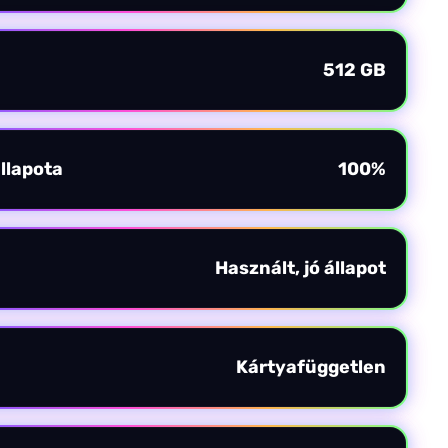
512 GB
llapota
100%
Használt, jó állapot
Kártyafüggetlen
×