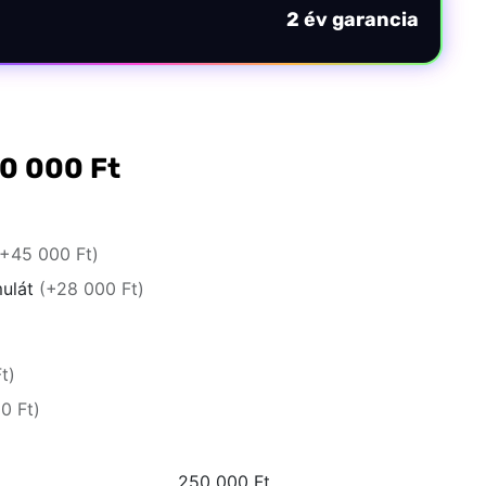
2 év garancia
0 000
Ft
Főoldal
Közösség
(+45 000 Ft)
mulát
(+28 000 Ft)
GYIK
Használt Apple
t)
Apple szerviz
0 Ft)
250 000 Ft