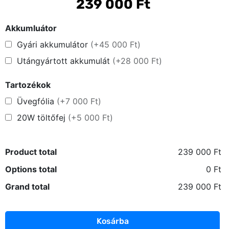
239 000
Ft
Akkumluátor
Gyári akkumulátor
(+45 000 Ft)
Utángyártott akkumulát
(+28 000 Ft)
Főoldal
Tartozékok
Üvegfólia
(+7 000 Ft)
Közösség
20W töltőfej
(+5 000 Ft)
GYIK
Product total
239 000 Ft
Használt Apple
Options total
0 Ft
Apple szerviz
Grand total
239 000 Ft
Kosárba