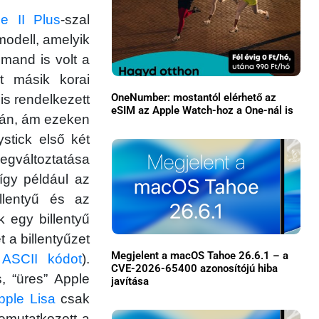
le II Plus
-szal
odell, amelyik
mmand is volt a
t másik korai
OneNumber: mostantól elérhető az
is rendelkezett
eSIM az Apple Watch-hoz a One-nál is
alán, ám ezeken
tick első két
egváltoztatása
×
így például az
llentyű és az
k egy billentyű
t a billentyűzet
Megjelent a macOS Tahoe 26.6.1 – a
t
ASCII kódot
).
CVE-2026-65400 azonosítójú hiba
 “üres” Apple
javítása
pple Lisa
csak
Főoldal
bemutatkozott a