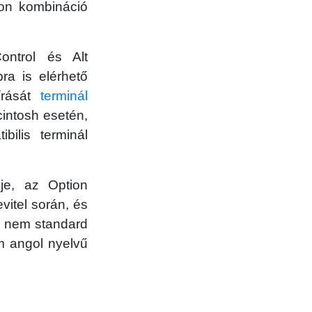
on kombináció
ntrol és Alt
ra is elérhető
rását
terminál
intosh esetén,
ilis terminál
űje, az Option
vitel során, és
s, nem standard
m angol nyelvű