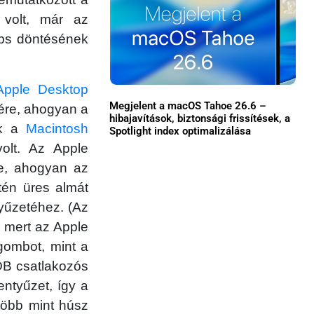
volt, már az
Közösség
obs döntésének
GYIK
Használt Apple
Apple Desktop
Megjelent a macOS Tahoe 26.6 –
sére, ahogyan a
Apple szerviz
hibajavítások, biztonsági frissítések, a
uk a
Macintosh
Spotlight index optimalizálása
olt. Az Apple
re, ahogyan az
én üres almát
tyűzetéhez. (Az
, mert az Apple
gombot, mint a
ADB csatlakozós
entyűzet, így a
több mint húsz