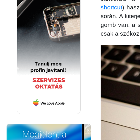
shortcut
) has
során. A kiter
gomb van, a sz
csak a szóköz 