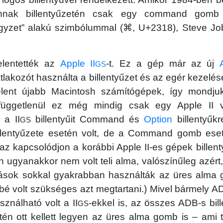
annak billentyűzetén csak egy command gomb 
égyzet” alakú szimbólummal (⌘, U+2318), Steve J
elentették az
Apple II
-t. Ez a gép már az új
GS
lakozót használta a billentyűzet és az egér kezelé
lent újabb Macintosh számítógépek, így mondj
függetlenül ez még mindig csak egy Apple II v
 a II
billentyűit Command és
Option
billentyűk
GS
llentyűzete esetén volt, de a Command gomb eset
az kapcsolódjon a korábbi Apple II-es gépek billen
ugyanakkor nem volt teli alma, valószínűleg azért
zások sokkal gyakrabban használták az üres alma 
ésbé volt szükséges azt megtartani.) Mivel bármely 
sználható volt a II
-ekkel is, az összes ADB-s bill
GS
én ott kellett legyen az üres alma gomb is – ami 