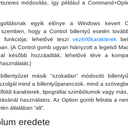
kétszeres módosítás, így például a Command+Opti
oldásnak egyik előnye a Windows kevert Co
 szemben, hogy a Control billentyű esetén tovább
i funkciója: lehetővé teszi
vezérlőkarakterek
beí
an. (A Control gomb ugyan hiányzott a legelső Mac
l később hozzáadták, lehetővé téve a kompatib
használatát.)
illentyűzet másik “szokatlan” módosító billenty
zolgál mind a billentyűparancsok, mind a szövegbe
lföldi karakterek, tipográfiai szimbólumok vagy má
írásánál használatos. Az Option gomb felirata a ne
én általában “alt”.
ólum eredete